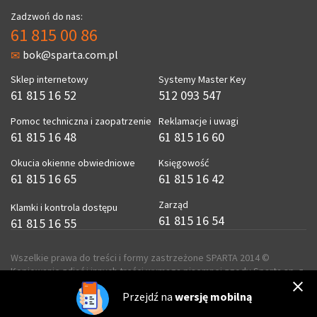
Zadzwoń do nas:
61 815 00 86
bok@sparta.com.pl
Sklep internetowy
Systemy Master Key
61 815 16 52
512 093 547
Pomoc techniczna i zaopatrzenie
Reklamacje i uwagi
61 815 16 48
61 815 16 60
Okucia okienne obwiedniowe
Księgowość
61 815 16 65
61 815 16 42
Zarząd
Klamki i kontrola dostępu
61 815 16 54
61 815 16 55
Wszelkie prawa do treści i formy zastrzeżone SPARTA 2014 ©
Kopiowanie zdjęć i innych treści wymaga pisemnej zgody Sparta sp. z
o.o.
Przejdź na
wersję mobilną
realizacja
ecreo.eu