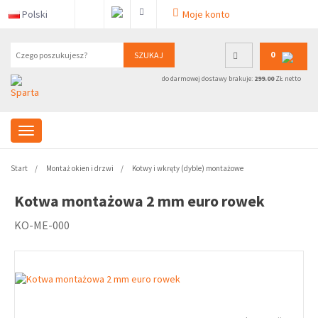
Polski
Moje konto
0
SZUKAJ
do darmowej dostawy brakuje:
299.00
ZŁ netto
Start
Montaż okien i drzwi
Kotwy i wkręty (dyble) montażowe
Kotwa montażowa 2 mm euro rowek
KO-ME-000