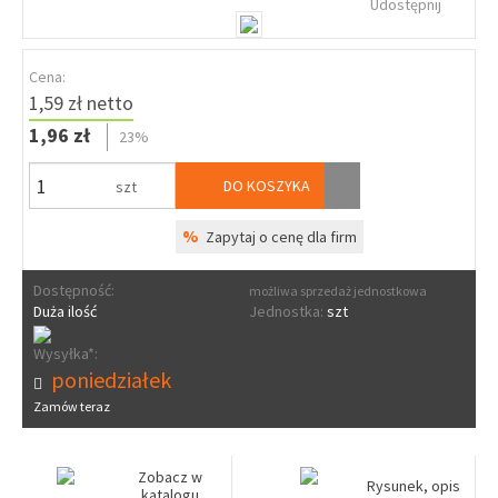
Udostępnij
Cena:
1,59 zł netto
1,96 zł
23%
DO KOSZYKA
szt
%
Zapytaj o cenę dla firm
Dostępność:
możliwa sprzedaż jednostkowa
Duża ilość
Jednostka:
szt
Wysyłka*:
poniedziałek
Zamów teraz
Zobacz w
Rysunek, opis
katalogu