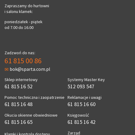
Zapraszamy do hurtowni
i salonu klamek:
poniedziałek - piątek
od 7.00 do 16.00
Zadzwoń do nas:
61 815 00 86
bok@sparta.com.pl
Sklep internetowy
Systemy Master Key
61 815 16 52
512 093 547
Pomoc techniczna i zaopatrzenie
Reklamacje i uwagi
61 815 16 48
61 815 16 60
Okucia okienne obwiedniowe
Księgowość
61 815 16 65
61 815 16 42
Zarząd
Klamki i kontrola dostępu