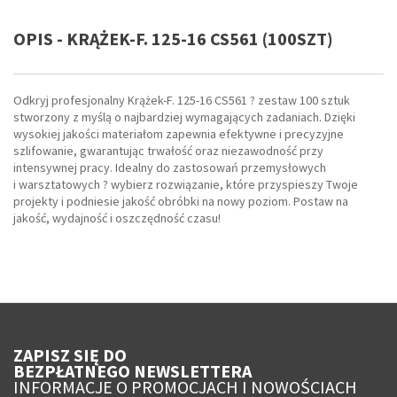
OPIS - KRĄŻEK-F. 125-16 CS561 (100SZT)
Odkryj profesjonalny Krążek-F. 125-16 CS561 ? zestaw 100 sztuk
stworzony z myślą o najbardziej wymagających zadaniach. Dzięki
wysokiej jakości materiałom zapewnia efektywne i precyzyjne
szlifowanie, gwarantując trwałość oraz niezawodność przy
intensywnej pracy. Idealny do zastosowań przemysłowych
i warsztatowych ? wybierz rozwiązanie, które przyspieszy Twoje
projekty i podniesie jakość obróbki na nowy poziom. Postaw na
jakość, wydajność i oszczędność czasu!
ZAPISZ SIĘ DO
BEZPŁATNEGO NEWSLETTERA
INFORMACJE O PROMOCJACH I NOWOŚCIACH