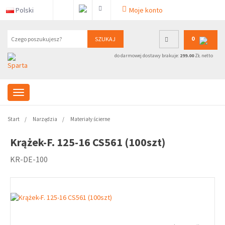
Polski
Moje konto
0
SZUKAJ
do darmowej dostawy brakuje:
299.00
ZŁ netto
Start
Narzędzia
Materiały ścierne
Krążek-F. 125-16 CS561 (100szt)
KR-DE-100