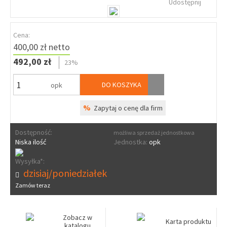
Udostępnij
Cena:
400,00 zł netto
492,00 zł
23%
DO KOSZYKA
opk
%
Zapytaj o cenę dla firm
Dostępność:
możliwa sprzedaż jednostkowa
Niska ilość
Jednostka:
opk
Wysyłka*:
dzisiaj/poniedziałek
Zamów teraz
Zobacz w
Karta produktu
katalogu