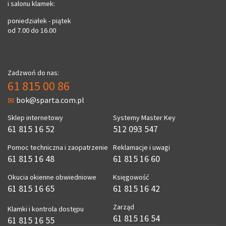
i salonu klamek:
poniedziałek - piątek
od 7.00 do 16.00
Zadzwoń do nas:
61 815 00 86
bok@sparta.com.pl
Sklep internetowy
Systemy Master Key
61 815 16 52
512 093 547
Pomoc techniczna i zaopatrzenie
Reklamacje i uwagi
61 815 16 48
61 815 16 60
Okucia okienne obwiedniowe
Księgowość
61 815 16 65
61 815 16 42
Zarząd
Klamki i kontrola dostępu
61 815 16 54
61 815 16 55