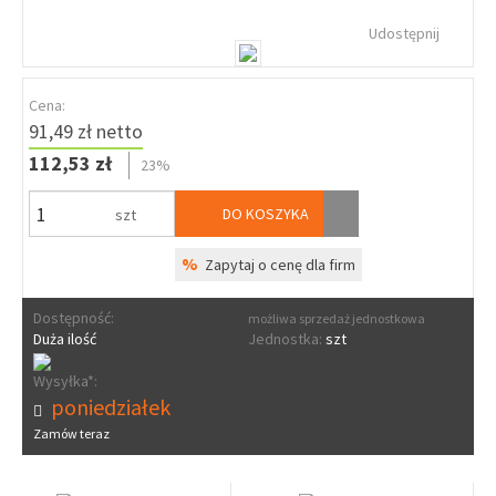
Udostępnij
Cena:
91,49 zł netto
112,53 zł
23%
DO KOSZYKA
szt
%
Zapytaj o cenę dla firm
Dostępność:
możliwa sprzedaż jednostkowa
Duża ilość
Jednostka:
szt
Wysyłka*:
poniedziałek
Zamów teraz