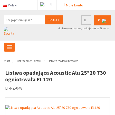
Polski
Moje konto
0
SZUKAJ
do darmowej dostawy brakuje:
299.00
ZŁ netto
Start
Montaż okien i drzwi
Listwy drzwiowe progowe
Listwa opadająca Acoustic Alu 25*20 730
ogniotrwała EL120
LI-RZ-048