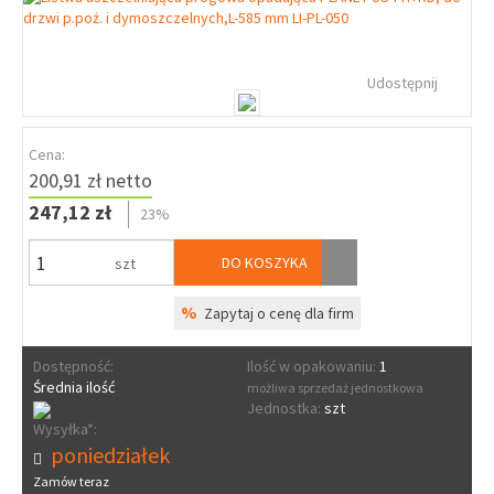
Udostępnij
Cena:
200,91 zł netto
247,12 zł
23%
DO KOSZYKA
szt
%
Zapytaj o cenę dla firm
Dostępność:
Ilość w opakowaniu:
1
Średnia ilość
możliwa sprzedaż jednostkowa
Jednostka:
szt
Wysyłka*:
poniedziałek
Zamów teraz