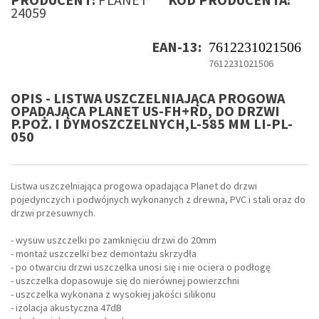
24059
EAN-13:
7612231021506
7612231021506
OPIS - LISTWA USZCZELNIAJĄCA PROGOWA
OPADAJĄCA PLANET US-FH+RD, DO DRZWI
P.POŻ. I DYMOSZCZELNYCH,L-585 MM LI-PL-
050
Listwa uszczelniająca progowa opadająca Planet do drzwi
pojedynczych i podwójnych wykonanych z drewna, PVC i stali oraz do
drzwi przesuwnych.
- wysuw uszczelki po zamknięciu drzwi do 20mm
- montaż uszczelki bez demontażu skrzydła
- po otwarciu drzwi uszczelka unosi się i nie ociera o podłogę
- uszczelka dopasowuje się do nierównej powierzchni
- uszczelka wykonana z wysokiej jakości silikonu
- izolacja akustyczna 47dB