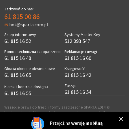
Zadzwoń do nas:
61 815 00 86
bok@sparta.com.pl
Sklep internetowy
Systemy Master Key
61 815 16 52
512 093 547
Pomoc techniczna i zaopatrzenie
Reklamacje i uwagi
61 815 16 48
61 815 16 60
Okucia okienne obwiedniowe
Księgowość
61 815 16 65
61 815 16 42
Zarząd
Klamki i kontrola dostępu
61 815 16 54
61 815 16 55
Wszelkie prawa do treści i formy zastrzeżone SPARTA 2014 ©
Kopiowanie zdjęć i innych treści wymaga pisemnej zgody Sparta sp. z
o.o.
Przejdź na
wersję mobilną
realizacja
ecreo.eu