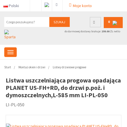
Polski
Moje konto
0
SZUKAJ
do darmowej dostawy brakuje:
299.00
ZŁ netto
Start
Montaż okien i drzwi
Listwy drzwiowe progowe
Listwa uszczelniająca progowa opadająca
PLANET US-FH+RD, do drzwi p.poż. i
dymoszczelnych,L-585 mm LI-PL-050
LI-PL-050