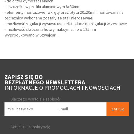
- do drzwi dymoszczelnych
- uszczelka w profilu aluminiowym 8x30mm
- elementy montażowe, wkręty oraz płyta 20x20mm montowana na
ościeżnicy wykonane zostały ze stali nierdzewnej
- możliwość regulacji wysuwu usczelki - klucz do regulacji w zestawie
- możliwość skrócenia listwy maksymalnie o 125mm
Wyprodukowano w Szwajcarii.
ZAPISZ SIĘ DO
BEZPŁATNEGO NEWSLETTERA
INFORMACJE O PROMOCJACH I NOWOŚCIACH
Dlaczego warto się zapisać?
ZAPISZ
Aktualizuj subskrypcję