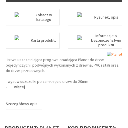
Zobacz w
Rysunek, opis
katalogu
Informacje o
Karta produktu
bezpieczeństwie
produktu
Listwa uszczelniająca progowa opadająca Planet do drzwi
pojedynczych i podwójnych wykonanych z drewna, PVC i stali oraz
do drzwi przesuwnych.
- wysuw uszczelki po zamknięciu drzwi do 20mm
-
...
więcej
Szczegółowy opis
PRODUCENT:
PLANET
KOD PRODUCENTA: