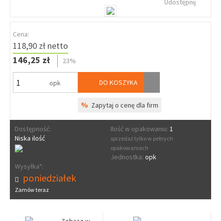
Udostępnij
Cena:
118,90 zł netto
146,25 zł
23%
DO KOSZYKA
opk
%
Zapytaj o cenę dla firm
Dostępność:
Ilość w opakowaniu:
1
Niska ilość
sprzedaż tylko w pełnych
opakowaniach
Jednostka:
opk
Wysyłka*:
poniedziałek
Zamów teraz