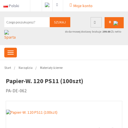
Polski
Moje konto
0
SZUKAJ
do darmowej dostawy brakuje:
299.00
ZŁ netto
Start
Narzędzia
Materiały ścierne
Papier-W. 120 PS11 (100szt)
PA-DE-062