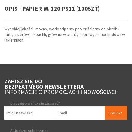
OPIS - PAPIER-W. 120 PS11 (100SZT)
Wysokiej jakości, mocny, wodoodporny papier ścierny do obróbki
farb, lakierów i szpachli, głównie w branży naprawy samochodów i w
lakierniach.
ZAPISZ SIĘ DO
BEZPŁATNEGO NEWSLETTERA
INFORMACJE O PROMOCJACH I NOWOŚCIACH
Dlaczego warto się zapisać?
ZAPISZ
Aktualizuj subskrypcję