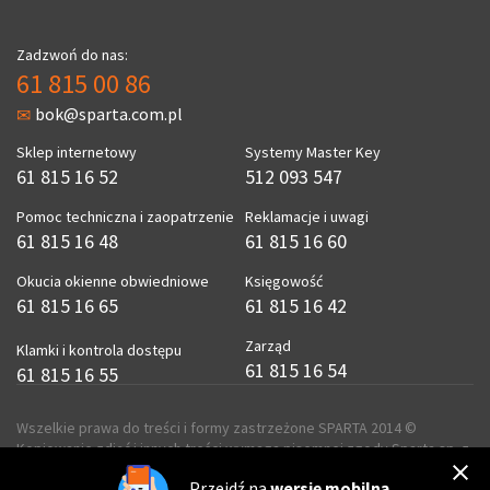
Zadzwoń do nas:
61 815 00 86
bok@sparta.com.pl
Sklep internetowy
Systemy Master Key
61 815 16 52
512 093 547
Pomoc techniczna i zaopatrzenie
Reklamacje i uwagi
61 815 16 48
61 815 16 60
Okucia okienne obwiedniowe
Księgowość
61 815 16 65
61 815 16 42
Zarząd
Klamki i kontrola dostępu
61 815 16 54
61 815 16 55
Wszelkie prawa do treści i formy zastrzeżone SPARTA 2014 ©
Kopiowanie zdjęć i innych treści wymaga pisemnej zgody Sparta sp. z
o.o.
Przejdź na
wersję mobilną