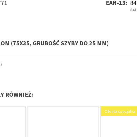
771
EAN-13:
84
841
OM (75X35, GRUBOŚĆ SZYBY DO 25 MM)
)
ŁY RÓWNIEŻ:
Oferta specjalna