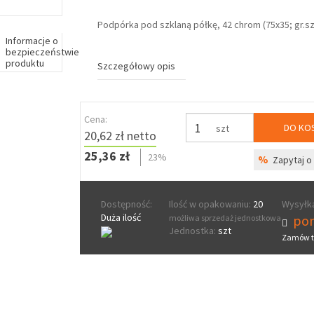
Podpórka pod szklaną półkę, 42 chrom (75x35; gr.
Informacje o
bezpieczeństwie
produktu
Szczegółowy opis
Cena:
DO KO
szt
20,62 zł netto
25,36 zł
23%
%
Zapytaj o 
Dostępność:
Ilość w opakowaniu:
20
Wysyłka
Duża ilość
pon
możliwa sprzedaż jednostkowa
Jednostka:
szt
Zamów t