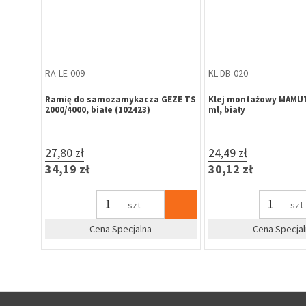
RA-LE-009
KL-DB-020
Ramię do samozamykacza GEZE TS
Klej montażowy MAMUT
0 mm
2000/4000, białe (102423)
ml, biały
27,80 zł
24,49 zł
34,19 zł
30,12 zł
szt
szt
irm
Cena Specjalna
Cena Specjal