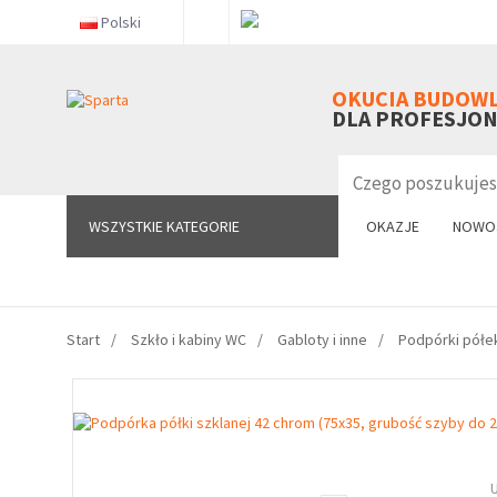
Polski
WSZYSTKIE KATEGORIE
OKUCIA BUDOW
DLA PROFESJO
WSZYSTKIE KATEGORIE
OKAZJE
NOWO
Start
Szkło i kabiny WC
Gabloty i inne
Podpórki półe