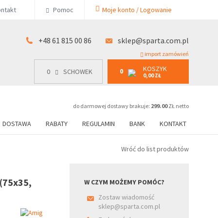
KOSZYK
ntakt
Pomoc
Moje konto / Logowanie
0
15 00 86
0
SCHOWEK
0,00 ZŁ
+48 61 815 00 86
sklep@sparta.com.pl
import zamówień
KOSZYK
0
0
SCHOWEK
0,00 ZŁ
do darmowej dostawy brakuje:
299.00
ZŁ netto
DOSTAWA
RABATY
REGULAMIN
BANK
KONTAKT
Wróć do list produktów
(75x35,
W CZYM MOŻEMY POMÓC?
Zostaw wiadomość
sklep@sparta.com.pl