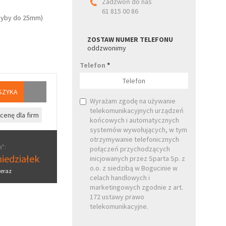
Zadzwoń do nas
61 815 00 86
szyby do 25mm)
ZOSTAW NUMER TELEFONU
oddzwonimy
Telefon
*
SZYKA
Wyrażam zgodę na używanie
telekomunikacyjnych urządzeń
cenę dla firm
końcowych i automatycznych
systemów wywołujących, w tym
otrzymywanie telefonicznych
*:
połączeń przychodzących
iedziałek
inicjowanych przez Sparta Sp. z
o.o. z siedzibą w Bogucinie w
eraz
celach handlowych i
marketingowych zgodnie z art.
172 ustawy prawo
telekomunikacyjne.