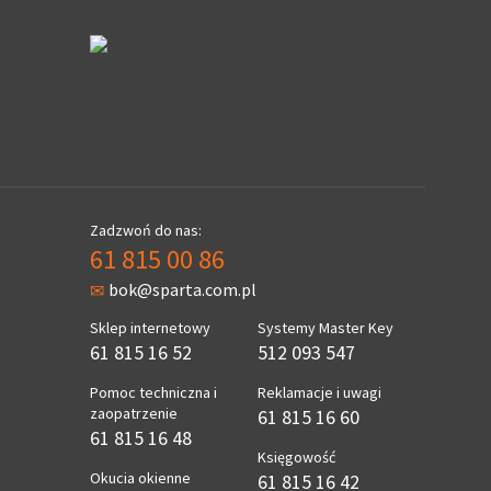
Zadzwoń do nas:
61 815 00 86
bok@sparta.com.pl
Sklep internetowy
Systemy Master Key
61 815 16 52
512 093 547
Pomoc techniczna i
Reklamacje i uwagi
zaopatrzenie
61 815 16 60
61 815 16 48
Księgowość
Okucia okienne
61 815 16 42