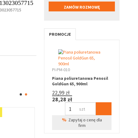
13023057715
3023057715
PROMOCJE
PI-PM-010
Piana poliuretanowa Penosil
GoldGun 65, 900ml
22,99 zł
28,28 zł
szt
Oferta specjalna
%
Zapytaj o cenę dla
firm