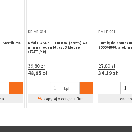
KD-AB-014
RA-LE-001
 Bostik 290
Kłódki ABUS TITALIUM (2 szt.) 40
Ramię do samoza
mm na jeden klucz, 3 klucze
2000/4000, srebrne
(727TI/40)
39,80 zł
27,80 zł
48,95 zł
34,19 zł
kpl
%
na
Zapytaj o cenę dla firm
Cena Sp