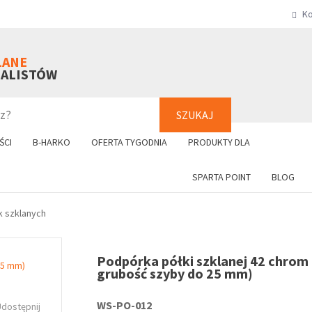
Ko
SZUKAJ
+48 61 8
LANE
NALISTÓW
SZUKAJ
ŚCI
B-HARKO
OFERTA TYGODNIA
PRODUKTY DLA
SPARTA POINT
BLOG
k szklanych
Podpórka półki szklanej 42 chrom 
grubość szyby do 25 mm)
WS-PO-012
Udostępnij