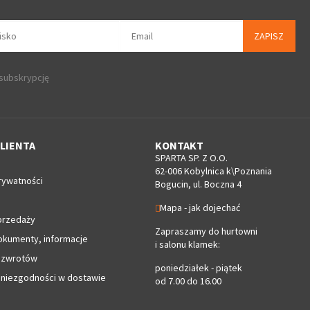
ZAPISZ
 subskrypcję
LIENTA
KONTAKT
SPARTA SP. Z O.O.
62-006 Kobylnica k\Poznania
rywatności
Bogucin, ul. Boczna 4
Mapa - jak dojechać
przedaży
Zapraszamy do hurtowni
okumenty, informacje
i salonu klamek:
 zwrotów
poniedziałek - piątek
 niezgodności w dostawie
od 7.00 do 16.00