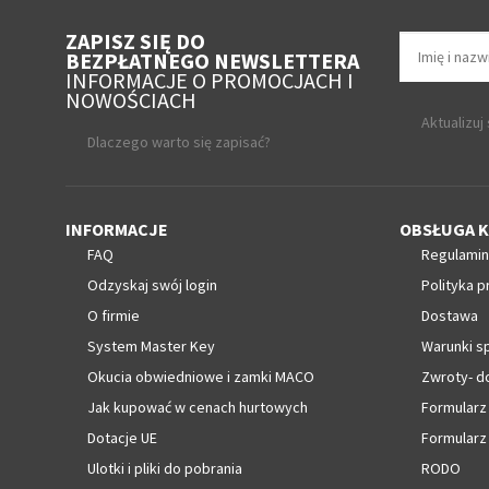
ZAPISZ SIĘ DO
BEZPŁATNEGO NEWSLETTERA
INFORMACJE O PROMOCJACH I
NOWOŚCIACH
Aktualizuj
Dlaczego warto się zapisać?
INFORMACJE
OBSŁUGA K
FAQ
Regulamin
Odzyskaj swój login
Polityka p
O firmie
Dostawa
System Master Key
Warunki s
Okucia obwiedniowe i zamki MACO
Zwroty- d
Jak kupować w cenach hurtowych
Formularz
Dotacje UE
Formularz
Ulotki i pliki do pobrania
RODO