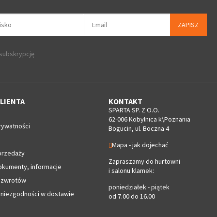
ZAPISZ
 subskrypcję
LIENTA
KONTAKT
SPARTA SP. Z O.O.
62-006 Kobylnica k\Poznania
rywatności
Bogucin, ul. Boczna 4
Mapa - jak dojechać
przedaży
Zapraszamy do hurtowni
okumenty, informacje
i salonu klamek:
 zwrotów
poniedziałek - piątek
 niezgodności w dostawie
od 7.00 do 16.00