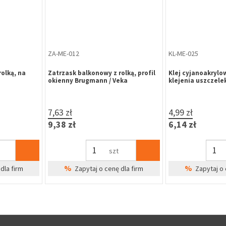
KD-HR-032
WK-HR-567
0 mm
Kłódka B-Harko HS 40 mm
Wkładka bębenko
zatrzaskowa, marynistyczna stal
30/65 mm, nikiel 
nierdzewna SUS 304
zastawkowa, klasa
25,86 zł
32,40 zł
31,81 zł
39,85 zł
t
szt
%
%
 dla firm
Zapytaj o cenę dla firm
Zapytaj o 