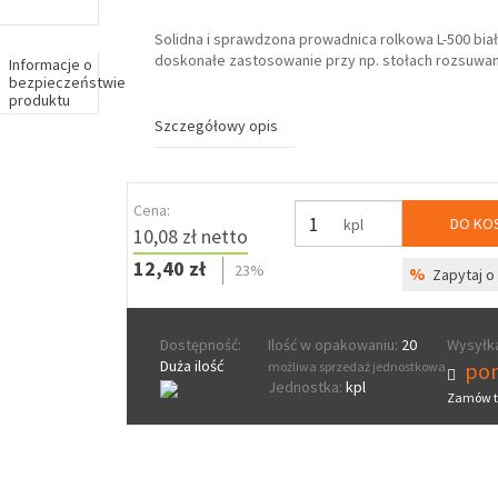
Solidna i sprawdzona prowadnica rolkowa L-500 biał
doskonałe zastosowanie przy np. stołach rozsuwa
Informacje o
bezpieczeństwie
produktu
Szczegółowy opis
Cena:
DO KO
kpl
10,08 zł netto
12,40 zł
23%
%
Zapytaj o 
Dostępność:
Ilość w opakowaniu:
20
Wysyłka
Duża ilość
pon
możliwa sprzedaż jednostkowa
Jednostka:
kpl
Zamów t