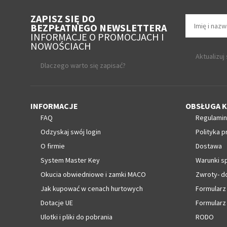
ZAPISZ SIĘ DO
BEZPŁATNEGO NEWSLETTERA
INFORMACJE O PROMOCJACH I
NOWOŚCIACH
Aktualizuj
Dlaczego warto się zapisać?
INFORMACJE
OBSŁUGA K
FAQ
Regulamin
Odzyskaj swój login
Polityka p
O firmie
Dostawa
System Master Key
Warunki s
Okucia obwiedniowe i zamki MACO
Zwroty- d
Jak kupować w cenach hurtowych
Formularz
Dotacje UE
Formularz
Ulotki i pliki do pobrania
RODO