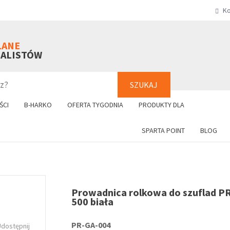
Ko
SZUKAJ
+48 61 8
LANE
NALISTÓW
SZUKAJ
ŚCI
B-HARKO
OFERTA TYGODNIA
PRODUKTY DLA
SPARTA POINT
BLOG
Prowadnica rolkowa do szuflad P
500 biała
PR-GA-004
Udostępnij