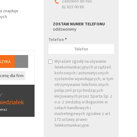
Zadzwoń do nas
61 815 00 86
a znajduje
nych
ZOSTAW NUMER TELEFONU
oddzwonimy
Telefon
*
Wyrażam zgodę na używanie
SZYKA
telekomunikacyjnych urządzeń
końcowych i automatycznych
cenę dla firm
systemów wywołujących, w tym
otrzymywanie telefonicznych
połączeń przychodzących
*:
inicjowanych przez Sparta Sp. z
iedziałek
o.o. z siedzibą w Bogucinie w
celach handlowych i
eraz
marketingowych zgodnie z art.
172 ustawy prawo
telekomunikacyjne.