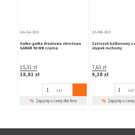
KD-HR-025
KD-HR-023
ER" do
Kłódka B-Harko HM 60 mm
Kłódka B-Harko HM 4
zatrzaskowa mosiądz
zatrzaskowa mosiądz
31,02 zł
16,59 zł
38,15 zł
20,41 zł
szt
sz
%
%
firm
Zapytaj o cenę dla firm
Zapytaj o cenę