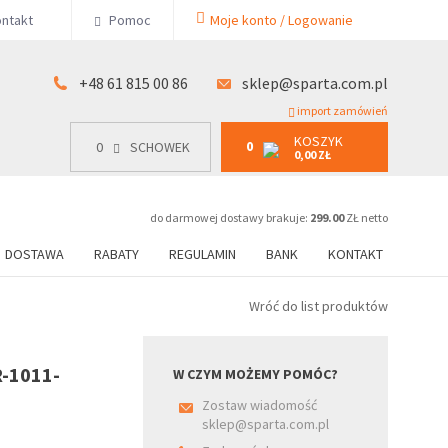
KOSZYK
ntakt
Pomoc
Moje konto / Logowanie
0
15 00 86
0
SCHOWEK
0,00 ZŁ
+48 61 815 00 86
sklep@sparta.com.pl
import zamówień
KOSZYK
0
0
SCHOWEK
0,00 ZŁ
do darmowej dostawy brakuje:
299.00
ZŁ netto
DOSTAWA
RABATY
REGULAMIN
BANK
KONTAKT
Wróć do list produktów
R-1011-
W CZYM MOŻEMY POMÓC?
Zostaw wiadomość
sklep@sparta.com.pl