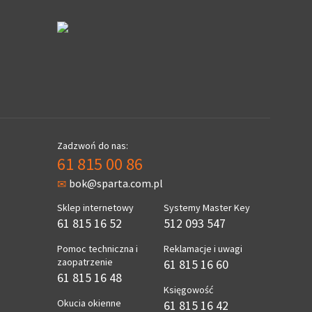
Zadzwoń do nas:
61 815 00 86
bok@sparta.com.pl
Sklep internetowy
Systemy Master Key
61 815 16 52
512 093 547
Pomoc techniczna i
Reklamacje i uwagi
zaopatrzenie
61 815 16 60
61 815 16 48
Księgowość
Okucia okienne
61 815 16 42