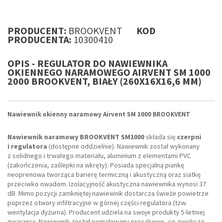
PRODUCENT:
BROOKVENT
KOD
PRODUCENTA:
10300410
OPIS - REGULATOR DO NAWIEWNIKA
OKIENNEGO NARAMOWEGO AIRVENT SM 1000
2000 BROOKVENT, BIAŁY (260X16X16,6 MM)
Nawiewnik okienny naramowy Airvent SM 1000 BROOKVENT
Nawiewnik naramowy BROOKVENT SM1000
składa się
czerpni
i regulatora
(dostępne oddzielnie). Nawiewnik został wykonany
z solidnego i trwałego materiału, aluminium z elementami PVC
(zakończenia, zaślepki na wkręty). Posiada specjalną piankę
neoprenowa tworząca barierę termiczną i akustyczną oraz siatkę
przeciwko owadom. Izolacyjność akustyczna nawiewnika wynosi 37
dB. Mimo pozycji zamkniętej nawiewnik dostarcza świeże powietrze
poprzez otwory infiltracyjne w górnej części regulatora (tzw.
wentylacja dyżurna). Producent udziela na swoje produkty 5-letniej
gwarancji. Nawiewnik został pomalowany proszkowo, co zwiększa