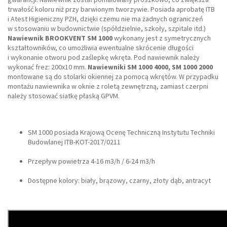
trwałość koloru niż przy barwionym tworzywie. Posiada aprobatę ITB
i Atest Higieniczny PZH, dzięki czemu nie ma żadnych ograniczeń
w stosowaniu w budownictwie (spółdzielnie, szkoły, szpitale itd.)
Nawiewnik BROOKVENT SM 1000
wykonany jest z symetrycznych
kształtowników, co umożliwia ewentualne skrócenie długości
i wykonanie otworu pod zaślepkę wkręta. Pod nawiewnik należy
wykonać frez: 200x10 mm.
Nawiewniki SM 1000 4000, SM 1000 2000
montowane są do stolarki okiennej za pomocą wkrętów. W przypadku
montażu nawiewnika w oknie z roletą zewnętrzną, zamiast czerpni
należy stosować siatkę płaską GPVM.
SM 1000 posiada Krajową Ocenę Techniczną Instytutu Techniki
Budowlanej ITB-KOT-2017/0211
Przepływ powietrza 4-16 m3/h / 6-24 m3/h
Dostępne kolory: biały, brązowy, czarny, złoty dąb, antracyt