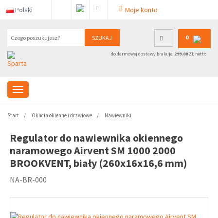
Polski
Moje konto
0
SZUKAJ
do darmowej dostawy brakuje:
299.00
ZŁ netto
Start
Okucia okienne i drzwiowe
Nawiewniki
Regulator do nawiewnika okiennego
naramowego Airvent SM 1000 2000
BROOKVENT, biały (260x16x16,6 mm)
NA-BR-000