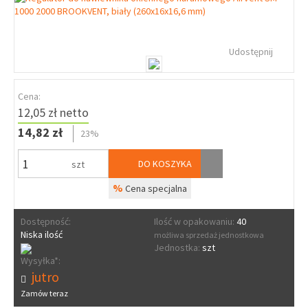
Udostępnij
Cena:
12,05 zł netto
14,82 zł
23%
DO KOSZYKA
szt
%
Cena specjalna
Dostępność:
Ilość w opakowaniu:
40
Niska ilość
możliwa sprzedaż jednostkowa
Jednostka:
szt
Wysyłka*:
jutro
Zamów teraz