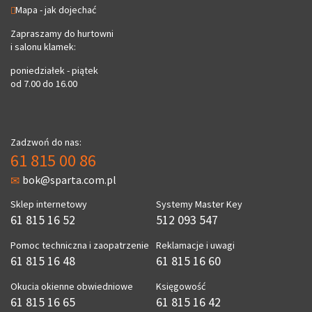
Mapa - jak dojechać
Zapraszamy do hurtowni
i salonu klamek:
poniedziałek - piątek
od 7.00 do 16.00
Zadzwoń do nas:
61 815 00 86
bok@sparta.com.pl
Sklep internetowy
Systemy Master Key
61 815 16 52
512 093 547
Pomoc techniczna i zaopatrzenie
Reklamacje i uwagi
61 815 16 48
61 815 16 60
Okucia okienne obwiedniowe
Księgowość
61 815 16 65
61 815 16 42