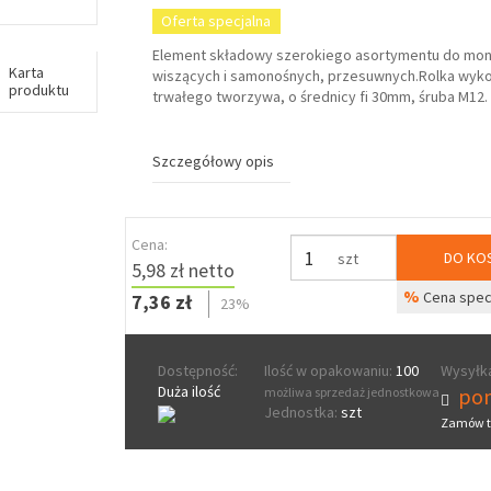
Oferta specjalna
Element składowy szerokiego asortymentu do mon
Karta
wiszących i samonośnych, przesuwnych.Rolka wyk
produktu
trwałego tworzywa, o średnicy fi 30mm, śruba M12.
Szczegółowy opis
Cena:
DO KO
szt
5,98 zł netto
%
Cena spec
7,36 zł
23%
Dostępność:
Ilość w opakowaniu:
100
Wysyłka
Duża ilość
pon
możliwa sprzedaż jednostkowa
Jednostka:
szt
Zamów t