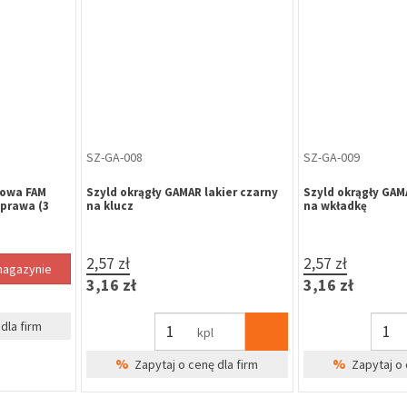
WK-HR-577
WK-HR-574
-Harko H6
Wkładka bębenkowa B-Harko H6
Wkładka bębenko
a, 6-
35/70 mm, nikiel satyna, 6-
35/55 mm, nikiel s
 3 klucze
zastawkowa, klasa 6.0, 3 klucze
zastawkowa, klasa
31,13 zł
29,32 zł
38,29 zł
36,06 zł
szt
%
%
dla firm
Zapytaj o cenę dla firm
Zapytaj o 