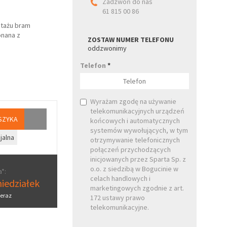
Zadzwoń do nas
61 815 00 86
tażu bram
onana z
ZOSTAW NUMER TELEFONU
oddzwonimy
Telefon
*
Wyrażam zgodę na używanie
telekomunikacyjnych urządzeń
SZYKA
końcowych i automatycznych
systemów wywołujących, w tym
jalna
otrzymywanie telefonicznych
połączeń przychodzących
inicjowanych przez Sparta Sp. z
o.o. z siedzibą w Bogucinie w
*:
celach handlowych i
iedziałek
marketingowych zgodnie z art.
eraz
172 ustawy prawo
telekomunikacyjne.