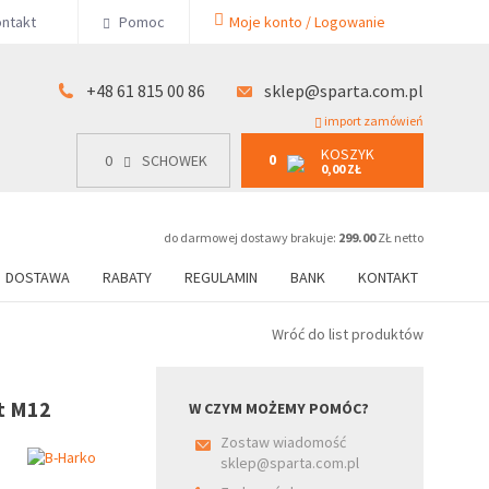
KOSZYK
ntakt
Pomoc
Moje konto / Logowanie
0
15 00 86
0
SCHOWEK
0,00 ZŁ
+48 61 815 00 86
sklep@sparta.com.pl
import zamówień
KOSZYK
0
0
SCHOWEK
0,00 ZŁ
do darmowej dostawy brakuje:
299.00
ZŁ netto
DOSTAWA
RABATY
REGULAMIN
BANK
KONTAKT
Wróć do list produktów
t M12
W CZYM MOŻEMY POMÓC?
Zostaw wiadomość
sklep@sparta.com.pl