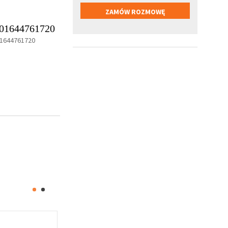
01644761720
1644761720