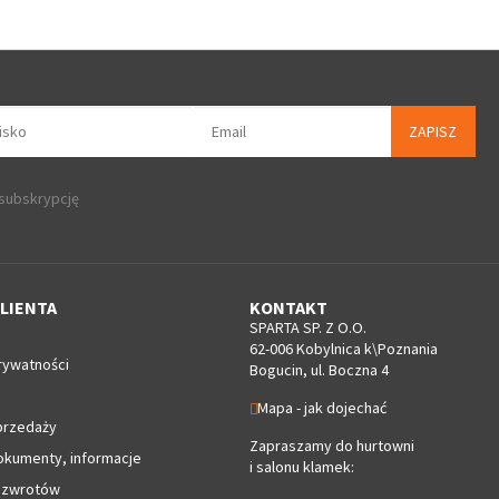
ZAPISZ
 subskrypcję
LIENTA
KONTAKT
SPARTA SP. Z O.O.
62-006 Kobylnica k\Poznania
rywatności
Bogucin, ul. Boczna 4
Mapa - jak dojechać
przedaży
Zapraszamy do hurtowni
okumenty, informacje
i salonu klamek:
 zwrotów