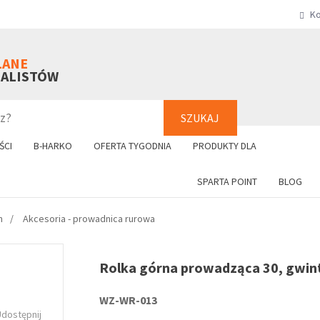
Ko
SZUKAJ
+48 61 8
LANE
NALISTÓW
SZUKAJ
ŚCI
B-HARKO
OFERTA TYGODNIA
PRODUKTY DLA
SPARTA POINT
BLOG
h
Akcesoria - prowadnica rurowa
Rolka górna prowadząca 30, gwin
WZ-WR-013
Udostępnij