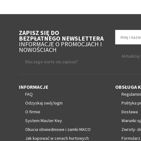
ZAPISZ SIĘ DO
BEZPŁATNEGO NEWSLETTERA
INFORMACJE O PROMOCJACH I
NOWOŚCIACH
Aktualizuj
Dlaczego warto się zapisać?
INFORMACJE
OBSŁUGA K
FAQ
Regulamin
Odzyskaj swój login
Polityka p
O firmie
Dostawa
System Master Key
Warunki s
Okucia obwiedniowe i zamki MACO
Zwroty- d
Jak kupować w cenach hurtowych
Formularz