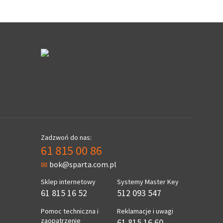
Zadzwoń do nas:
61 815 00 86
bok@sparta.com.pl
Sklep internetowy
Systemy Master Key
61 815 16 52
512 093 547
Pomoc techniczna i
Reklamacje i uwagi
zaopatrzenie
61 815 16 60