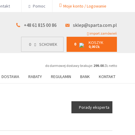
KOSZYK
ntakt
Pomoc
Moje konto / Logowanie
0
15 00 86
0
SCHOWEK
0,00 ZŁ
+48 61 815 00 86
sklep@sparta.com.pl
import zamówień
KOSZYK
0
0
SCHOWEK
0,00 ZŁ
do darmowej dostawy brakuje:
299.00
ZŁ netto
DOSTAWA
RABATY
REGULAMIN
BANK
KONTAKT
Porady eksperta