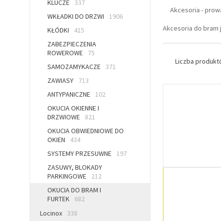
KLUCZE
337
Akcesoria - prow
WKŁADKI DO DRZWI
1906
Akcesoria do bram j
KŁÓDKI
415
ZABEZPIECZENIA
ROWEROWE
75
Liczba produk
SAMOZAMYKACZE
371
ZAWIASY
713
ANTYPANICZNE
102
OKUCIA OKIENNE I
DRZWIOWE
821
OKUCIA OBWIEDNIOWE DO
OKIEN
434
SYSTEMY PRZESUWNE
197
ZASUWY, BLOKADY
PARKINGOWE
212
OKUCIA DO BRAM I
FURTEK
682
Locinox
338