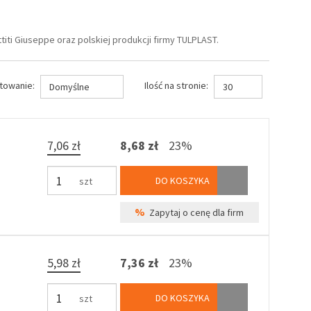
iti Giuseppe oraz polskiej produkcji firmy TULPLAST.
towanie:
Ilość na stronie:
Domyślne
30
7,06 zł
8,68 zł
23%
DO KOSZYKA
szt
%
Zapytaj o cenę dla firm
5,98 zł
7,36 zł
23%
DO KOSZYKA
szt