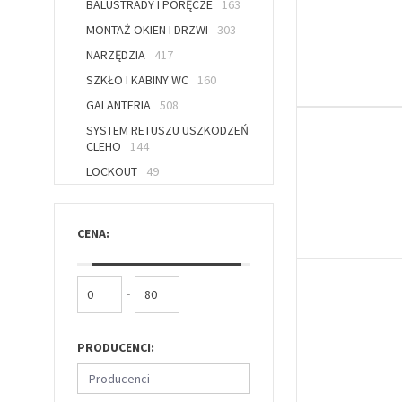
BALUSTRADY I PORĘCZE
163
MONTAŻ OKIEN I DRZWI
303
NARZĘDZIA
417
SZKŁO I KABINY WC
160
GALANTERIA
508
SYSTEM RETUSZU USZKODZEŃ
CLEHO
144
LOCKOUT
49
CENA:
-
PRODUCENCI:
Producenci