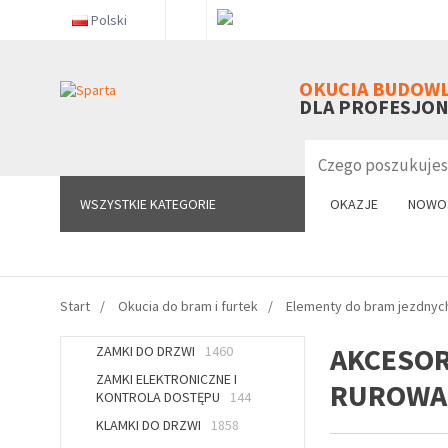
Polski
WSZYSTKIE KATEGORIE
OKUCIA BUDOW
DLA PROFESJO
WSZYSTKIE KATEGORIE
OKAZJE
NOWO
Start
Okucia do bram i furtek
Elementy do bram jezdnyc
AKCESOR
ZAMKI DO DRZWI
1460
ZAMKI ELEKTRONICZNE I
RUROWA
KONTROLA DOSTĘPU
144
KLAMKI DO DRZWI
1858