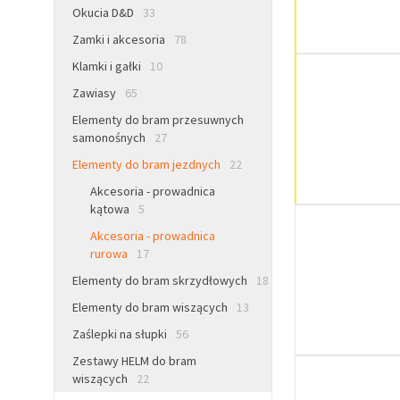
Okucia D&D
33
Zamki i akcesoria
78
Klamki i gałki
10
Zawiasy
65
Elementy do bram przesuwnych
samonośnych
27
Elementy do bram jezdnych
22
Akcesoria - prowadnica
kątowa
5
Akcesoria - prowadnica
rurowa
17
Elementy do bram skrzydłowych
18
Elementy do bram wiszących
13
Zaślepki na słupki
56
Zestawy HELM do bram
wiszących
22