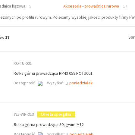
adnica kątowa
5
Akcesoria - prowadnica rurowa
17
ezdnych po profilu rurowym. Polecamy wysokiej jakości produkty firmy Pett
Sor
tów
17
RO-TU-001
Rolka górna prowadząca RP43 059 ROTU001
Dostępność
Wysyłka*:
poniedziałek
WZ-WR-013
Oferta specjalna
Rolka górna prowadząca 30, gwint M12
Dostępność
Wysyłka*:
poniedziałek