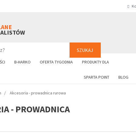
Ko
SZUKAJ
+48 61 8
LANE
NALISTÓW
SZUKAJ
ŚCI
B-HARKO
OFERTA TYGODNIA
PRODUKTY DLA
SPARTA POINT
BLOG
h
Akcesoria - prowadnica rurowa
IA - PROWADNICA