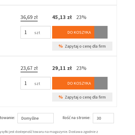
36,69 zł
45,13 zł
23%
DO KOSZYKA
szt
%
Zapytaj o cenę dla firm
23,67 zł
29,11 zł
23%
DO KOSZYKA
szt
%
Zapytaj o cenę dla firm
towanie:
Ilość na stronie:
Domyślne
30
wysyłki jest dostepność towaru na magazynie. Dostawa zgodnie z