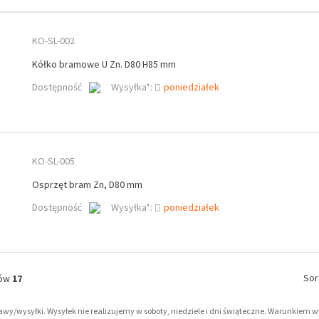
KO-SL-002
Kółko bramowe U Zn. D80 H85 mm
Dostępność
Wysyłka*:
poniedziałek
KO-SL-005
Osprzęt bram Zn, D80 mm
Dostępność
Wysyłka*:
poniedziałek
Sor
tów
17
tawy/wysyłki. Wysyłek nie realizujemy w soboty, niedziele i dni świąteczne. Warunkiem 