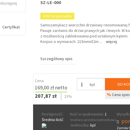
SZ-LE-000
Udostępnij
Oferta specjalna
Samozamykacz wierzchni drzwiowy renomowanej f
Certyfikat
Pasuje zarówno do drzwi prawych jak i lewych. W k
z możliwością zablokowania pod ustalonym kątem.
Korpus o wymiarach: 215mmx52m
...
więcej
Szczegółowy opis
Cena:
DO KO
kpl
169,00 zł netto
%
Cena spec
207,87 zł
23%
Dostępność:
Ilość w opakowaniu:
1
Wysyłka
Średnia ilość
pon
możliwa sprzedaż jednostkowa
Jednostka:
kpl
Zamów t