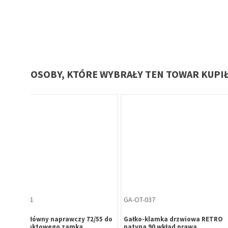
OSOBY, KTÓRE WYBRAŁY TEN TOWAR KUPI
Oferta specjalna
WK-HR-511
OO-HR-000
GEZE TS
Wkładka bębenkowa B-Harko H6
Klamka okienna z kluc
(102456)
30/35 mm, mosiądz, 6-zastawkowa,
Harko HR001, trzpień L