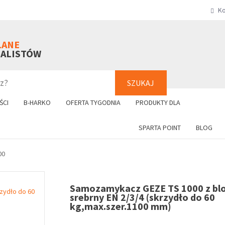
Ko
SZUKAJ
+48 61 8
LANE
NALISTÓW
SZUKAJ
ŚCI
B-HARKO
OFERTA TYGODNIA
PRODUKTY DLA
SPARTA POINT
BLOG
00
Samozamykacz GEZE TS 1000 z bl
srebrny EN 2/3/4 (skrzydło do 60
kg,max.szer.1100 mm)