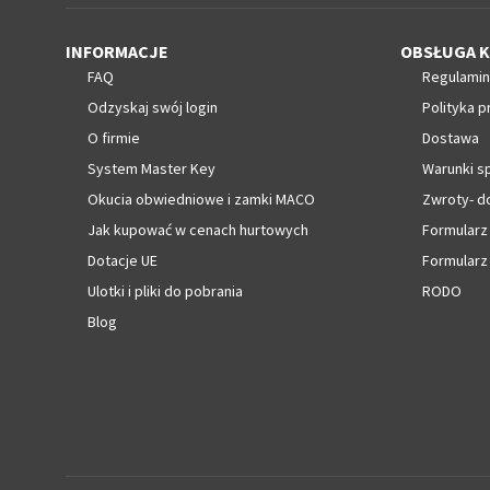
INFORMACJE
OBSŁUGA K
FAQ
Regulamin
Odzyskaj swój login
Polityka p
O firmie
Dostawa
System Master Key
Warunki s
Okucia obwiedniowe i zamki MACO
Zwroty- d
Jak kupować w cenach hurtowych
Formularz
Dotacje UE
Formularz
Ulotki i pliki do pobrania
RODO
Blog