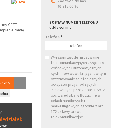
Zadzwoń do nas
61 815 00 86
ZOSTAW NUMER TELEFONU
irmy GEZE.
oddzwonimy
omplecie ramię
Telefon
*
Wyrażam zgodę na używanie
telekomunikacyjnych urządzeń
końcowych i automatycznych
systemów wywołujących, w tym
otrzymywanie telefonicznych
SZYKA
połączeń przychodzących
inicjowanych przez Sparta Sp. z
jalna
o.o. z siedzibą w Bogucinie w
celach handlowych i
marketingowych zgodnie z art.
172 ustawy prawo
*:
telekomunikacyjne.
iedziałek
eraz