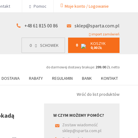
KOSZYK
ntakt
Pomoc
Moje konto / Logowanie
0
15 00 86
0
SCHOWEK
0,00 ZŁ
+48 61 815 00 86
sklep@sparta.com.pl
import zamówień
KOSZYK
0
0
SCHOWEK
0,00 ZŁ
do darmowej dostawy brakuje:
299.00
ZŁ netto
DOSTAWA
RABATY
REGULAMIN
BANK
KONTAKT
Wróć do list produktów
okadą
W CZYM MOŻEMY POMÓC?
Zostaw wiadomość
sklep@sparta.com.pl