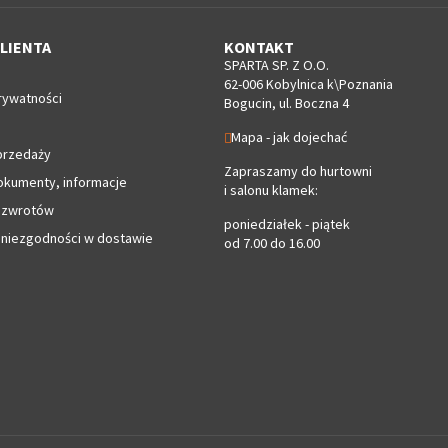
LIENTA
KONTAKT
SPARTA SP. Z O.O.
62-006 Kobylnica k\Poznania
rywatności
Bogucin, ul. Boczna 4
Mapa - jak dojechać
przedaży
Zapraszamy do hurtowni
okumenty, informacje
i salonu klamek:
 zwrotów
poniedziałek - piątek
 niezgodności w dostawie
od 7.00 do 16.00