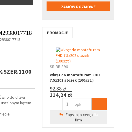
42938017718
PROMOCJE
2938017718
SR-BB-396
X.SZER.1100
Wkręt do montażu ram FHD
7.5x202 stożek (100szt.)
92,88 zł
114,24 zł
ówno do drzwi
d ustalonym kątem.
opk
nięcie
%
Zapytaj o cenę dla
firm