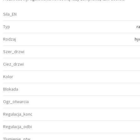
Sila_EN
Typ
r
Rodzaj
hy
Szer_drzwi
Ciez_drzwi
Kolor
Blokada
Ogr_otwarcia
Regulacja_konc
Regulacja_odbi
Tlumienie_otw