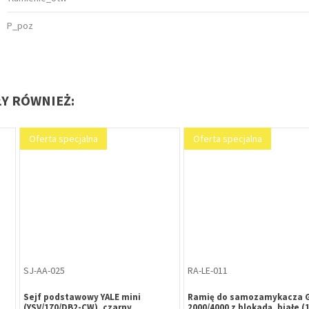
P_poz
ŁY RÓWNIEŻ:
Oferta specjalna
Oferta specjalna
ZA-HR-121
RA-LE-007
zykiem B-
Zawiasa łożyskowana HR 100x89x3
Ramię do samoza
-35 mm,
mm stal nierdzewna SUS
1000/1500, białe (