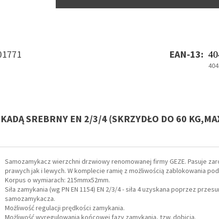
01771
EAN-13:
40
404
OKADĄ SREBRNY EN 2/3/4 (SKRZYDŁO DO 60 KG,MA
Samozamykacz wierzchni drzwiowy renomowanej firmy GEZE. Pasuje zar
prawych jak i lewych. W komplecie ramię z możliwością zablokowania po
Korpus o wymiarach: 215mmx52mm.
Siła zamykania (wg PN EN 1154) EN 2/3/4 - siła 4 uzyskana poprzez przesu
samozamykacza.
Możliwość regulacji prędkości zamykania.
Możliwość wyregulowania końcowej fazy zamykania, tzw. dobicia.