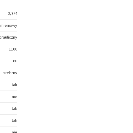
2/3/4
amieniowy
drauliczny
1100
60
srebrny
tak
nie
tak
tak
nie