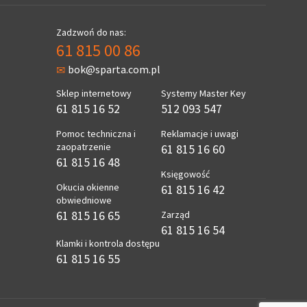
Zadzwoń do nas:
61 815 00 86
bok@sparta.com.pl
Sklep internetowy
Systemy Master Key
61 815 16 52
512 093 547
Pomoc techniczna i
Reklamacje i uwagi
zaopatrzenie
61 815 16 60
61 815 16 48
Księgowość
Okucia okienne
61 815 16 42
obwiedniowe
61 815 16 65
Zarząd
61 815 16 54
Klamki i kontrola dostępu
61 815 16 55