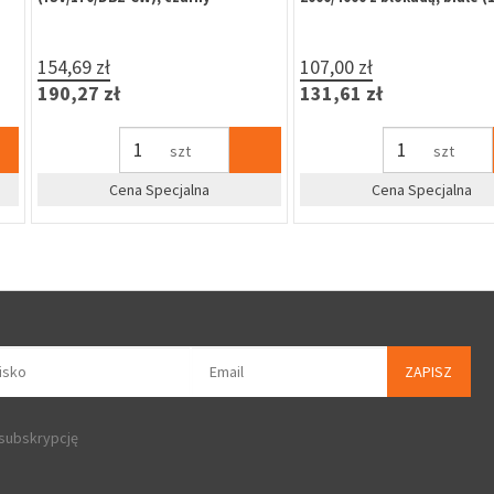
kniętej,
202,prawa
14,90 zł
23,60 zł
18,33 zł
29,03 zł
szt
na
Cena Specjalna
Cena Sp
ZAPISZ
 subskrypcję