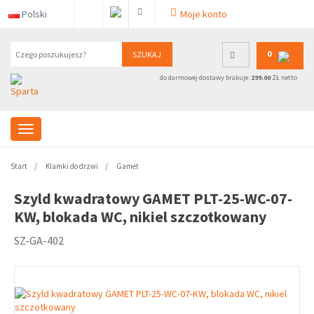
Polski
Moje konto
0
SZUKAJ
do darmowej dostawy brakuje:
299.00
ZŁ netto
Start
Klamki do drzwi
Gamet
Szyld kwadratowy GAMET PLT-25-WC-07-
KW, blokada WC, nikiel szczotkowany
SZ-GA-402