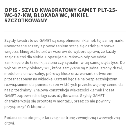
OPIS - SZYLD KWADRATOWY GAMET PLT-25-
WC-07-KW, BLOKADA WC, NIKIEL
SZCZOTKOWANY
Szyldy kwadratowe GAMET są uzupełnieniem klamek tej samej marki.
Nowoczesne rozety z powodzeniem staną się ozdobą Państwa
wnętrza. Mnogość kolorów i wzorów do wyboru sprawi, że każdy
znajdzie coś dla siebie. Dopasujecie Państwo odpowiednie
zamknięcie do łazienki, salonu czy sypialni - w tej samej stylistyce. Do
wyboru mamy blokady WC, które zamykane są z jednej strony drzwi,
modele na uniwersalny, piórowy klucz oraz wariant z otworem
przeznaczonym na wkładkę. Ostatni będzie najbezpieczniejszym
rozwiązaniem dla pomieszczeń w których przechowujemy cenne dla
nas przedmioty. Znalowa konstrukcja większości klamek i rozet
GAMET zapewni ich długi czas użytkowania. Szyldy GAMET
charakteryzują się prostotą w montażu, przez co nie powinny
przysporzyć Ci kłopotu.
Podana cena obejmuje tarczkę na stronę zewnętrzną i wewnętrzną
drzwi.