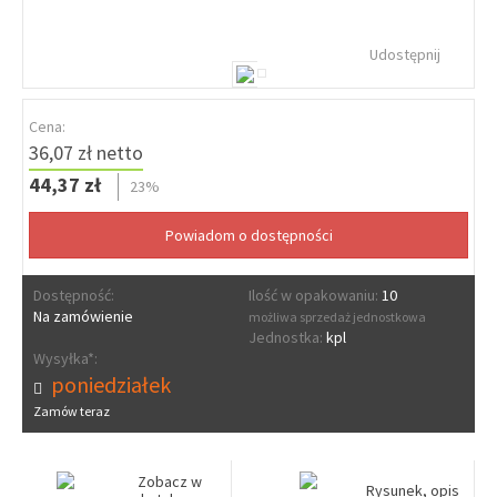
Udostępnij
Cena:
36,07 zł netto
44,37 zł
23%
Dostępność:
Ilość w opakowaniu:
10
Na zamówienie
możliwa sprzedaż jednostkowa
Jednostka:
kpl
Wysyłka*:
poniedziałek
Zamów teraz
Zobacz w
Rysunek, opis