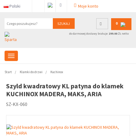
Polski
Moje konto
0
SZUKAJ
do darmowej dostawy brakuje:
299.00
ZŁ netto
Start
Klamki do drzwi
Kuchinox
Szyld kwadratowy KL patyna do klamek
KUCHINOX MADERA, MAKS, ARIA
SZ-KX-060