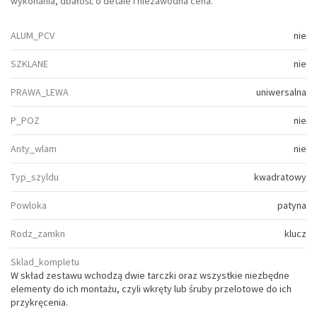
wykonania, dbałość o detale i niezawodna cena.
ALUM_PCV
nie
SZKLANE
nie
PRAWA_LEWA
uniwersalna
P_POZ
nie
Anty_wlam
nie
Typ_szyldu
kwadratowy
Powloka
patyna
Rodz_zamkn
klucz
Sklad_kompletu
W skład zestawu wchodzą dwie tarczki oraz wszystkie niezbędne
elementy do ich montażu, czyli wkręty lub śruby przelotowe do ich
przykręcenia.