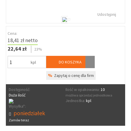
Udostępnij
Cena:
18,41 zł netto
22,64 zł
23%
DO KOSZYKA
kpl
%
Zapytaj o cenę dla firm
Dostępność:
Ilość w opakowaniu:
10
Duża ilość
możliwa sprzedaż jednostkowa
Jednostka:
kpl
Wysyłka*:
poniedziałek
Zamów teraz