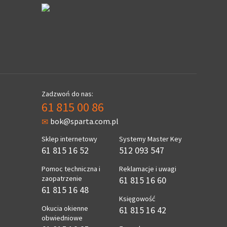
Zadzwoń do nas:
61 815 00 86
bok@sparta.com.pl
Sklep internetowy
Systemy Master Key
61 815 16 52
512 093 547
Pomoc techniczna i
Reklamacje i uwagi
zaopatrzenie
61 815 16 60
61 815 16 48
Księgowość
Okucia okienne
61 815 16 42
obwiedniowe