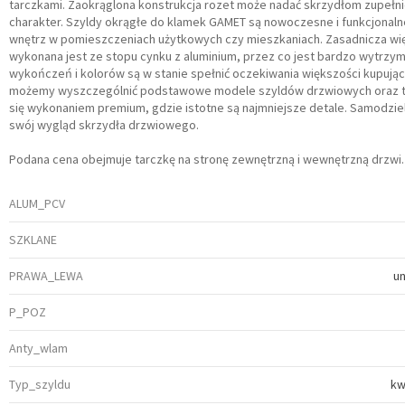
tarczkami. Zaokrąglona konstrukcja rozet może nadać skrzydłom zupełn
charakter. Szyldy okrągłe do klamek GAMET są nowoczesne i funkcjonaln
wnętrz w pomieszczeniach użytkowych czy mieszkaniach. Zasadnicza wi
wykonana jest ze stopu cynku z aluminium, przez co jest bardzo wytrzym
wykończeń i kolorów są w stanie spełnić oczekiwania większości kupując
możemy wyszczególnić podstawowe modele szyldów drzwiowych oraz t
się wykonaniem premium, gdzie istotne są najmniejsze detale. Samodziel
swój wygląd skrzydła drzwiowego.
Podana cena obejmuje tarczkę na stronę zewnętrzną i wewnętrzną drzwi.
ALUM_PCV
SZKLANE
PRAWA_LEWA
u
P_POZ
Anty_wlam
Typ_szyldu
kw