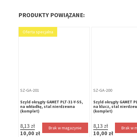
PRODUKTY POWIĄZANE:
Oferta specjalna
SZ-GA-201
SZ-GA-200
Szyld okrągły GAMET PLT-31-Y-SS,
Szyld okrągły GAMET P
na wkładkę, stal nierdzewna
na klucz, stal nierdze
(komplet)
(komplet)
8,13 zł
8,13 zł
Brak w magazynie
Brak w 
10,00 zł
10,00 zł