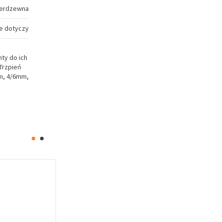
ierdzewna
ie dotyczy
ty do ich
 Trzpień
m, 4/6mm,
Oferta specj