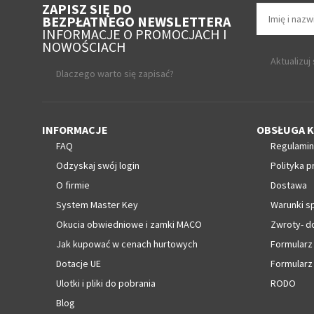
ZAPISZ SIĘ DO
BEZPŁATNEGO NEWSLETTERA
INFORMACJE O PROMOCJACH I
NOWOŚCIACH
Aktualizuj
Dlaczego warto się zapisać?
INFORMACJE
OBSŁUGA K
FAQ
Regulamin
Odzyskaj swój login
Polityka p
O firmie
Dostawa
System Master Key
Warunki s
Okucia obwiedniowe i zamki MACO
Zwroty- d
Jak kupować w cenach hurtowych
Formularz
Dotacje UE
Formularz
Ulotki i pliki do pobrania
RODO
Blog