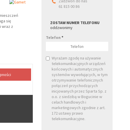
Zadzwoń do nas
61 815 00 86
omieszczeń
aga się
ZOSTAW NUMER TELEFONU
i wraz z
oddzwonimy
Telefon
*
Wyrażam zgodę na używanie
telekomunikacyjnych urządzeń
końcowych i automatycznych
systemów wywołujących, w tym
otrzymywanie telefonicznych
połączeń przychodzących
inicjowanych przez Sparta Sp. z
o.o. z siedzibą w Bogucinie w
celach handlowych i
marketingowych zgodnie z art.
172 ustawy prawo
telekomunikacyjne.