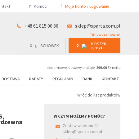
KOSZYK
ntakt
Pomoc
Moje konto / Logowanie
0
15 00 86
0
SCHOWEK
0,00 ZŁ
+48 61 815 00 86
sklep@sparta.com.pl
import zamówień
KOSZYK
0
0
SCHOWEK
0,00 ZŁ
do darmowej dostawy brakuje:
299.00
ZŁ netto
DOSTAWA
RABATY
REGULAMIN
BANK
KONTAKT
Wróć do list produktów
S,
W CZYM MOŻEMY POMÓC?
erdzewna
Zostaw wiadomość
sklep@sparta.com.pl