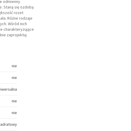
ie odmienny
e. Staną się ozdobą
ększość rozet
ała. Różne rodzaje
ych. Wśród nich
e charakteryzujące
nie zaprojektuj
nie
nie
niwersalna
nie
nie
adratowy