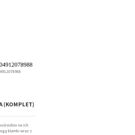
04912078988
4912078988
A (KOMPLET)
ośrednio na ich
ogą klamki wraz z