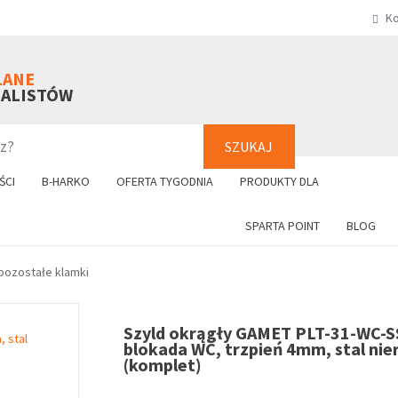
Ko
SZUKAJ
+48 61 8
LANE
NALISTÓW
SZUKAJ
ŚCI
B-HARKO
OFERTA TYGODNIA
PRODUKTY DLA
SPARTA POINT
BLOG
 pozostałe klamki
Szyld okrągły GAMET PLT-31-WC-S
blokada WC, trzpień 4mm, stal ni
(komplet)