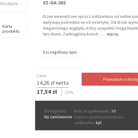
SZ-GA-202
Udostępnij
Drzwi wewnętrzne oprócz oddzielania od siebie p
wpływają pośrednio na ich estetykę. Od drzwi wym
Karta
eleganckiego wyglądu, który uzupełnić mogą klamk
produktu
tarczkami. Zaokrąglona konstr
...
więcej
Szczegółowy opis
Cena:
14,26 zł netto
17,54 zł
23%
Dostępność:
Ilość w opakowaniu:
10
Na zamówienie
możliwa sprzedaż jednostkowa
Jednostka:
kpl