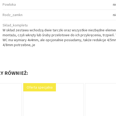
Powloka
n
Rodz_zamkn
n
Sklad_kompletu
W skład zestawu wchodzą dwie tarczki oraz wszystkie niezbędne elemen
montażu, czyli wkręty lub śruby przelotowe do ich przykręcenia, trzpień.
WC ma wymiary 4x4mm, ale opcjonalnie posiadamy, także redukcje 4/5m
4/8mm potrzebne, je
ŁY RÓWNIEŻ:
Oferta specjalna