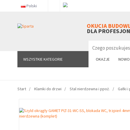
Polski
WSZYSTKIE KATEGORIE
OKUCIA BUDOW
DLA PROFESJO
WSZYSTKIE KATEGORIE
OKAZJE
NOWO
Start
Klamki do drzwi
Stal nierdzewna i ppoż.
Gałki i