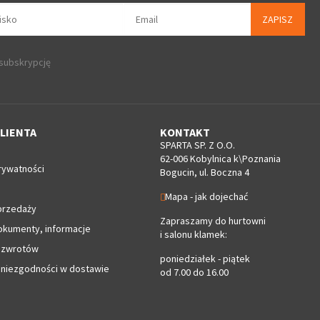
ZAPISZ
 subskrypcję
LIENTA
KONTAKT
SPARTA SP. Z O.O.
62-006 Kobylnica k\Poznania
rywatności
Bogucin, ul. Boczna 4
Mapa - jak dojechać
przedaży
Zapraszamy do hurtowni
okumenty, informacje
i salonu klamek:
 zwrotów
poniedziałek - piątek
 niezgodności w dostawie
od 7.00 do 16.00