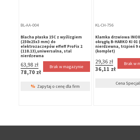
TA-SW-321
KL-HR-020
2/55 do
Szyld owalny bez otworu B-HARKO,
Klamka drzwiowa z tar
stal nierdzewna rozstaw 50mm
B-HARKO KI 05, trzpie
ez czoła
(komplet)
rozstaw śrub 38mm, st
nierdzewna (komplet)
11,13 zł
21,06 zł
Brak w magazynie
Brak w 
13,69 zł
25,90 zł
%
Zapytaj o cenę dla firm
Cena Specjal
zynie
irm