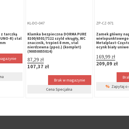
ZP-LE-262
SZ-GA-403
czką okrągłą
Zamek magnetyczny LOB Z75MC-
Szyld okrągły GAME
ń 8mm,
K00 72/50/20 WC stal nierdzewna,
na wkładkę, nikie
al
zaczep regulowany (szerokość 24
mm)
50,73 zł
21,44 zł
magazynie
Brak w magazynie
Bra
62,40 zł
26,37 zł
%
na
Cena Specjalna
Zapytaj o 