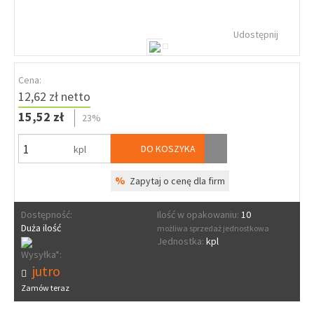
Udostępnij
Cena:
12,62 zł netto
15,52 zł
23%
DO KOSZYKA
kpl
%
Zapytaj o cenę dla firm
Dostępność:
Ilość w opakowaniu:
10
Duża ilość
możliwa sprzedaż jednostkowa
Jednostka:
kpl
Wysyłka*:
jutro
Zamów teraz