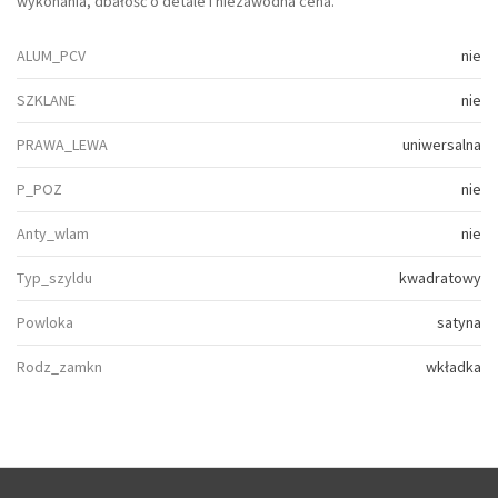
wykonania, dbałość o detale i niezawodna cena.
ALUM_PCV
nie
SZKLANE
nie
PRAWA_LEWA
uniwersalna
P_POZ
nie
Anty_wlam
nie
Typ_szyldu
kwadratowy
Powloka
satyna
Rodz_zamkn
wkładka