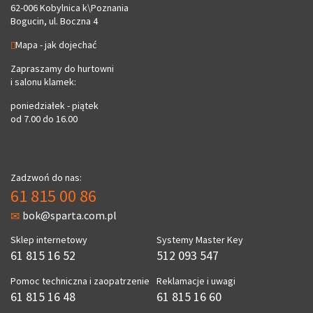
62-006 Kobylnica k\Poznania
Bogucin, ul. Boczna 4
Mapa - jak dojechać
Zapraszamy do hurtowni
i salonu klamek:
poniedziałek - piątek
od 7.00 do 16.00
Zadzwoń do nas:
61 815 00 86
bok@sparta.com.pl
Sklep internetowy
Systemy Master Key
61 815 16 52
512 093 547
Pomoc techniczna i zaopatrzenie
Reklamacje i uwagi
61 815 16 48
61 815 16 60