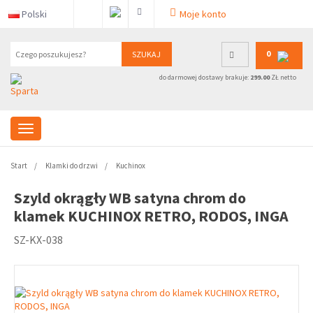
Polski
Moje konto
0
SZUKAJ
do darmowej dostawy brakuje:
299.00
ZŁ netto
Start
Klamki do drzwi
Kuchinox
Szyld okrągły WB satyna chrom do
klamek KUCHINOX RETRO, RODOS, INGA
SZ-KX-038