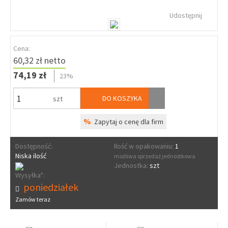
Udostępnij
Cena:
60,32 zł netto
74,19 zł
23%
DO KOSZYKA
szt
%
Zapytaj o cenę dla firm
Dostępność:
Ilość w opakowaniu:
1
Niska ilość
możliwa sprzedaż jednostkowa
Jednostka:
szt
Wysyłka*:
poniedziałek
Zamów teraz