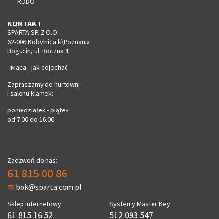
RODO
KONTAKT
SPARTA SP. Z O.O.
62-006 Kobylnica k\Poznania
Bogucin, ul. Boczna 4
Mapa - jak dojechać
Zapraszamy do hurtowni
i salonu klamek:
poniedziałek - piątek
od 7.00 do 16.00
Zadzwoń do nas:
61 815 00 86
bok@sparta.com.pl
Sklep internetowy
Systemy Master Key
61 815 16 52
512 093 547