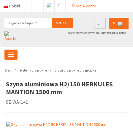
Polski
Moje konto
0
SZUKAJ
do darmowej dostawy brakuje:
299.00
ZŁ netto
Start
Systemy przesuwne
Drzwi przesuwne przejściowe
Szyna aluminiowa H2/150 HERKULES
MANTION 1500 mm
SZ-WA-141