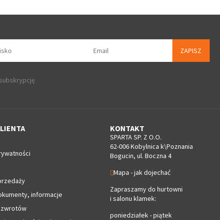
ZAPISZ
 subskrypcję
LIENTA
KONTAKT
SPARTA SP. Z O.O.
62-006 Kobylnica k\Poznania
rywatności
Bogucin, ul. Boczna 4
Mapa - jak dojechać
przedaży
Zapraszamy do hurtowni
okumenty, informacje
i salonu klamek:
 zwrotów
poniedziałek - piątek