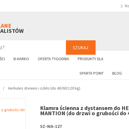
Ko
SZUKAJ
+48 61 8
LANE
NALISTÓW
SZUKAJ
ŚCI
B-HARKO
OFERTA TYGODNIA
PRODUKTY DLA
SPARTA POINT
BLOG
Herkules drewno i szkło (do 40/60/120 kg)
Klamra ścienna z dystansem do 
MANTION (do drzwi o grubości do
SZ-WA-127