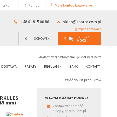
KOSZYK
ntakt
Pomoc
Moje konto / Logowanie
0
15 00 86
0
SCHOWEK
0,00 ZŁ
+48 61 815 00 86
sklep@sparta.com.pl
import zamówień
KOSZYK
0
0
SCHOWEK
0,00 ZŁ
do darmowej dostawy brakuje:
299.00
ZŁ netto
DOSTAWA
RABATY
REGULAMIN
BANK
KONTAKT
Wróć do list produktów
HERKULES
W CZYM MOŻEMY POMÓC?
 45 mm)
Zostaw wiadomość
sklep@sparta.com.pl