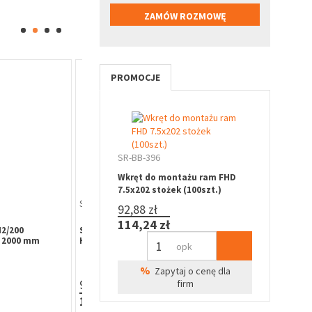
PROMOCJE
SR-BB-396
Wkręt do montażu ram FHD
7.5x202 stożek (100szt.)
SZ-WA-155
MA-WA-010
92,88 zł
114,24 zł
HERKULES
Mechanizm jednoczesnego
Maskownica 
1 skrzydła drzwi
przesuwu 2 drzwi SYMETRIC do
MANTION 2000
opk
ć drzwi 22-50
systemu HERKULES MANTION
tulejką dyst
%
Zapytaj o cenę dla
89,24 zł
111,70 zł
firm
109,77 zł
137,39 zł