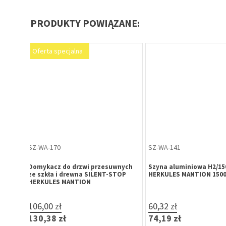
PRODUKTY POWIĄZANE:
SZ-WA-144
SZ-WA-145
Szyna aluminiowa H2/240
Szyna aluminiowa H2/
mm
HERKULES MANTION 2400 mm
HERKULES MANTION 3
99,23 zł
120,78 zł
122,05 zł
148,56 zł