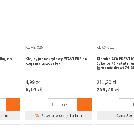
EL-AA-062
OD-KU-016
emiczna
Elektrozaczep Assa Abloy ST280-
Odbojnik samoprz
BE12P 12 V DC do zamków
biały
hakowych skandynawskich, prawy.
1 814,46 zł
2,50 zł
magazynie
2 231,79 zł
3,08 zł
na
szt
%
Cena Wyprzedażowa
Zapytaj o 