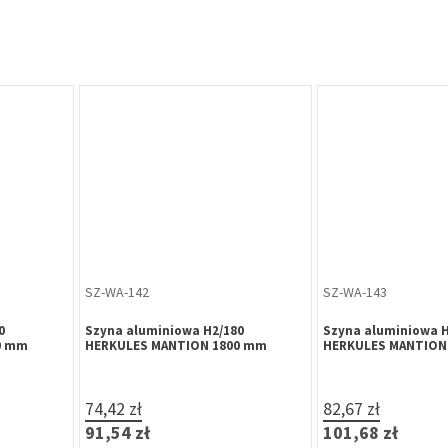
SZ-WA-104
SZ-WA-115
300
Komplet złączek HERKULES
Komplet złączek 
000 mm
MANTION HS60 do 1 skrzydła drzwi
MANTION HS120 do 
(do 60 kg, grubość drzwi 16-50 mm)
(do 120 kg, gruboś
mm)
77,15 zł
92,59 zł
94,89 zł
113,89 zł