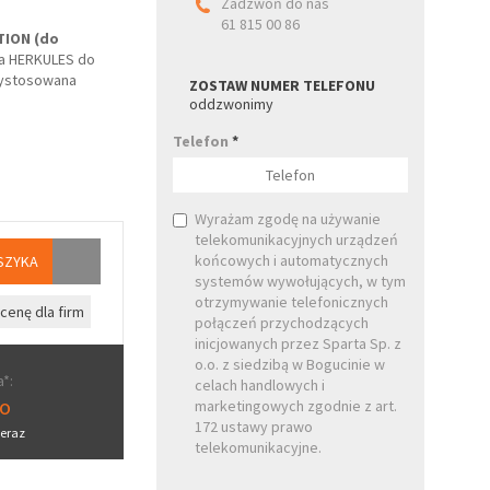
Zadzwoń do nas
61 815 00 86
TION (do
ka HERKULES do
zystosowana
ZOSTAW NUMER TELEFONU
oddzwonimy
Telefon
*
Wyrażam zgodę na używanie
telekomunikacyjnych urządzeń
końcowych i automatycznych
SZYKA
systemów wywołujących, w tym
otrzymywanie telefonicznych
cenę dla firm
połączeń przychodzących
inicjowanych przez Sparta Sp. z
o.o. z siedzibą w Bogucinie w
*:
celach handlowych i
ro
marketingowych zgodnie z art.
172 ustawy prawo
eraz
telekomunikacyjne.