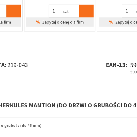
kpl
%
%
dla firm
Zapytaj o cenę dla firm
Zapytaj o 
A:
219-043
EAN-13:
59
590
 HERKULES MANTION (DO DRZWI O GRUBOŚCI DO 4
o grubości do 45 mm)