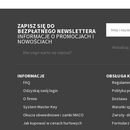
ZAPISZ SIĘ DO
BEZPŁATNEGO NEWSLETTERA
INFORMACJE O PROMOCJACH I
NOWOŚCIACH
Aktualizuj
Dlaczego warto się zapisać?
INFORMACJE
OBSŁUGA K
FAQ
Regulamin
Odzyskaj swój login
Polityka p
O firmie
Dostawa
System Master Key
Warunki s
Okucia obwiedniowe i zamki MACO
Zwroty- d
Jak kupować w cenach hurtowych
Formularz