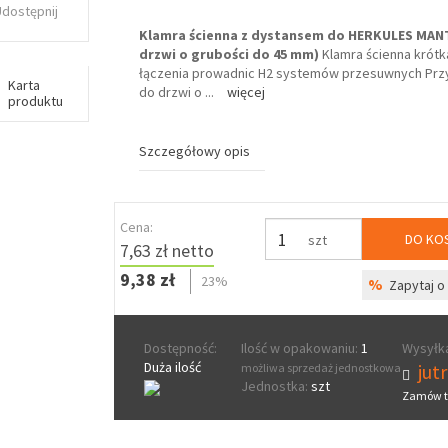
Udostępnij
Klamra ścienna z dystansem do HERKULES MAN
drzwi o grubości do 45 mm)
Klamra ścienna krót
łączenia prowadnic H2 systemów przesuwnych Pr
Karta
do drzwi o
...
więcej
produktu
Szczegółowy opis
Cena:
DO KO
szt
7,63 zł netto
9,38 zł
23%
%
Zapytaj o 
Dostępność:
Ilość w opakowaniu:
1
Wysyłka
Duża ilość
jut
możliwa sprzedaż jednostkowa
Jednostka:
szt
Zamów t