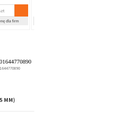
kpl
kpl
%
%
cenę dla firm
Zapytaj o cenę dla firm
Zapyta
01644770890
1644770890
5 MM)