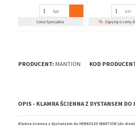
szt
szt
%
%
irm
Zapytaj o cenę dla firm
Zapytaj o cenę 
PRODUCENT:
MANTION
KOD PRODUCENT
OPIS - KLAMRA ŚCIENNA Z DYSTANSEM DO
Klamra ścienna z dystansem do HERKULES MANTION (do drzwi 