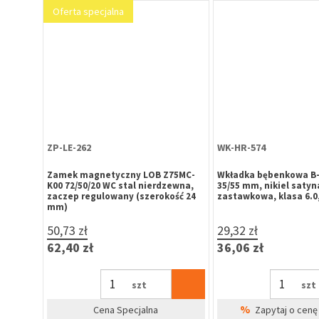
Oferta specjalna
ZP-LE-262
WK-HR-574
-HARKO,
Zamek magnetyczny LOB Z75MC-
Wkładka bębenkowa B-
50mm
K00 72/50/20 WC stal nierdzewna,
35/55 mm, nikiel satyna
zaczep regulowany (szerokość 24
zastawkowa, klasa 6.0,
mm)
50,73 zł
29,32 zł
62,40 zł
36,06 zł
szt
szt
%
irm
Cena Specjalna
Zapytaj o cenę 