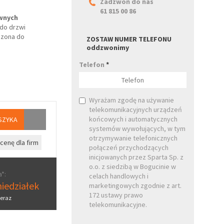
Zadzwoń do nas
61 815 00 86
uwnych
do drzwi
czona do
ZOSTAW NUMER TELEFONU
oddzwonimy
Telefon
*
Wyrażam zgodę na używanie
telekomunikacyjnych urządzeń
końcowych i automatycznych
SZYKA
systemów wywołujących, w tym
otrzymywanie telefonicznych
cenę dla firm
połączeń przychodzących
inicjowanych przez Sparta Sp. z
o.o. z siedzibą w Bogucinie w
*:
celach handlowych i
iedziałek
marketingowych zgodnie z art.
172 ustawy prawo
eraz
telekomunikacyjne.