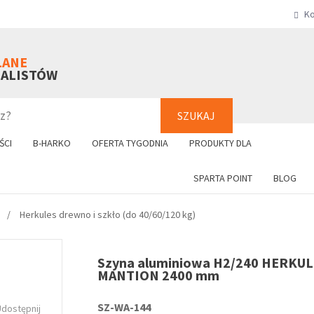
Ko
SZUKAJ
+48 61 8
LANE
NALISTÓW
SZUKAJ
ŚCI
B-HARKO
OFERTA TYGODNIA
PRODUKTY DLA
SPARTA POINT
BLOG
Herkules drewno i szkło (do 40/60/120 kg)
Szyna aluminiowa H2/240 HERKU
MANTION 2400 mm
SZ-WA-144
Udostępnij