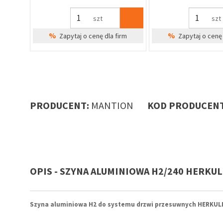
szt
szt
%
%
irm
Zapytaj o cenę dla firm
Zapytaj o cenę 
PRODUCENT:
MANTION
KOD PRODUCENT
OPIS - SZYNA ALUMINIOWA H2/240 HERKU
Szyna aluminiowa H2 do systemu drzwi przesuwnych HERKU