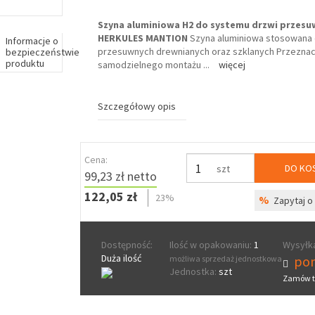
Szyna aluminiowa H2 do systemu drzwi przes
HERKULES MANTION
Szyna aluminiowa stosowana 
Informacje o
przesuwnych drewnianych oraz szklanych Przezna
bezpieczeństwie
produktu
samodzielnego montażu
...
więcej
Szczegółowy opis
Cena:
DO KO
szt
99,23 zł netto
122,05 zł
23%
%
Zapytaj o 
Dostępność:
Ilość w opakowaniu:
1
Wysyłka
Duża ilość
pon
możliwa sprzedaż jednostkowa
Jednostka:
szt
Zamów t