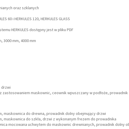
ianych oraz szklanych
LES 60 i HERKULES 120, HERKULES GLASS
temu HERKULES dostępny jest w pliku PDF
m, 3000 mm, 4000 mm
 drzwi
 z zastosowaniem maskownic, ceownik wpuszczany w podłoże, prowadnik z
m, maskownica do drewna, prowadnik dolny obejmujący drzwi
mm, maskownica do szkła, drzwi z wykonanym frezem do prowadnika
ownica mocowana uchwytem do maskownic drewnianych, prowadnik dolny o