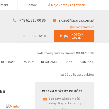
KOSZYK
ntakt
Pomoc
Moje konto / Logowanie
0
15 00 86
0
SCHOWEK
0,00 ZŁ
+48 61 815 00 86
sklep@sparta.com.pl
import zamówień
KOSZYK
0
0
SCHOWEK
0,00 ZŁ
do darmowej dostawy brakuje:
299.00
ZŁ netto
DOSTAWA
RABATY
REGULAMIN
BANK
KONTAKT
Wróć do list produktów
LES
W CZYM MOŻEMY POMÓC?
Zostaw wiadomość
sklep@sparta.com.pl