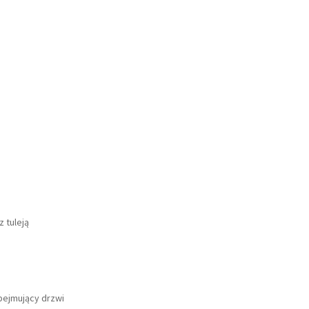
 tuleją
bejmujący drzwi