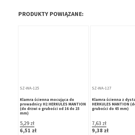
PRODUKTY POWIĄZANE:
SZ-WA-125
SZ-WA-127
 GLASS
Klamra ścienna mocująca do
Klamra ścienna z dys
wi
prowadnicy H2 HERKULES MANTION
HERKULES MANTION (do
 100 kg,
(do drzwi o grubości od 16 do 25
grubości do 45 mm)
mm)
5,29 zł
7,63 zł
6,51 zł
9,38 zł