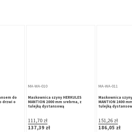
MA-WA-010
MA-WA-011
tansem do
Maskownica szyny HERKULES
Maskownica szyn
 drzwi o
MANTION 2000 mm srebrna, z
MANTION 2400 mm 
tulejką dystansową
tulejką dystanso
111,70 zł
151,26 zł
137,39 zł
186,05 zł