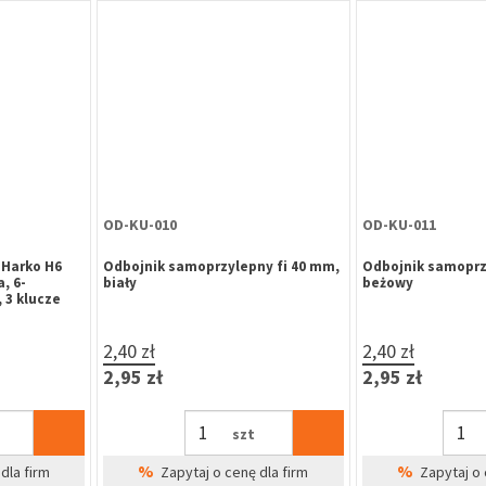
OD-KU-010
OD-KU-011
Harko H6
Odbojnik samoprzylepny fi 40 mm,
Odbojnik samoprz
, 6-
biały
beżowy
 3 klucze
2,40 zł
2,40 zł
2,95 zł
2,95 zł
szt
%
%
dla firm
Zapytaj o cenę dla firm
Zapytaj o 