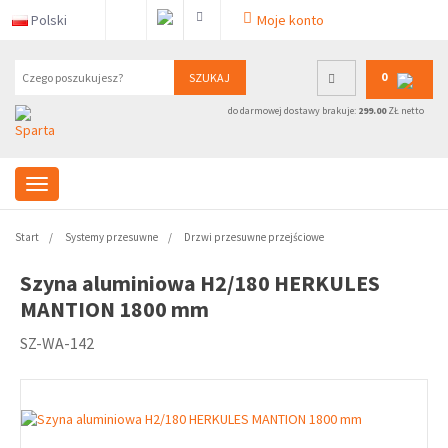
Polski
Moje konto
0
SZUKAJ
do darmowej dostawy brakuje:
299.00
ZŁ netto
Start
Systemy przesuwne
Drzwi przesuwne przejściowe
Szyna aluminiowa H2/180 HERKULES
MANTION 1800 mm
SZ-WA-142