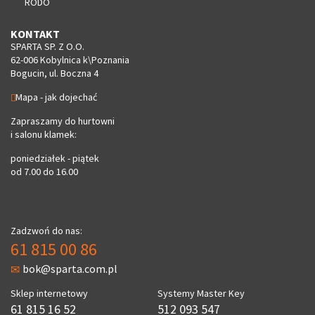
RODO
KONTAKT
SPARTA SP. Z O.O.
62-006 Kobylnica k\Poznania
Bogucin, ul. Boczna 4
Mapa - jak dojechać
Zapraszamy do hurtowni
i salonu klamek:
poniedziałek - piątek
od 7.00 do 16.00
Zadzwoń do nas:
61 815 00 86
bok@sparta.com.pl
Sklep internetowy
Systemy Master Key
61 815 16 52
512 093 547