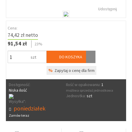
Udostępnij
Cena:
74,42 zł netto
91,54 zł
23%
DO KOSZYKA
szt
%
Zapytaj o cenę dla firm
Dostępność:
Ilość w opakowaniu:
1
Niska ilość
możliwa sprzedaż jednostkowa
Jednostka:
szt
Wysyłka*:
poniedziałek
Zamów teraz