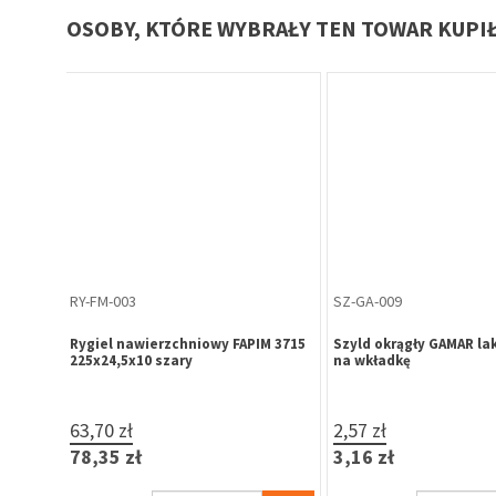
OSOBY, KTÓRE WYBRAŁY TEN TOWAR KUPI
OD-KU-016
OD-KU-017
o H6
Odbojnik samoprzylepny fi 60 mm,
Odbojnik samoprzylepn
biały
beżowy
lucze
2,50 zł
2,50 zł
3,08 zł
3,08 zł