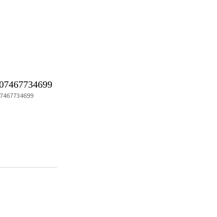
07467734699
7467734699