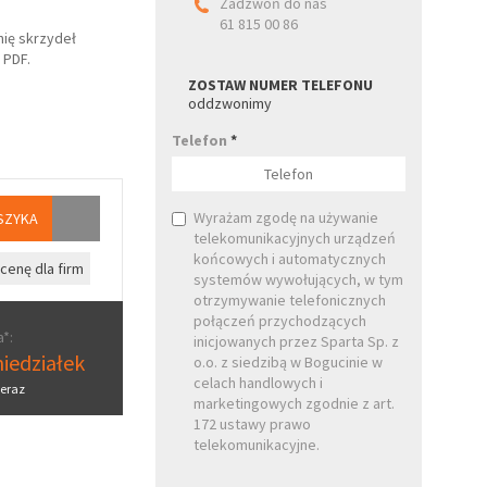
Zadzwoń do nas
61 815 00 86
ię skrzydeł
 PDF.
ZOSTAW NUMER TELEFONU
oddzwonimy
Telefon
*
Wyrażam zgodę na używanie
SZYKA
telekomunikacyjnych urządzeń
końcowych i automatycznych
cenę dla firm
systemów wywołujących, w tym
otrzymywanie telefonicznych
połączeń przychodzących
*:
inicjowanych przez Sparta Sp. z
iedziałek
o.o. z siedzibą w Bogucinie w
celach handlowych i
eraz
marketingowych zgodnie z art.
172 ustawy prawo
telekomunikacyjne.