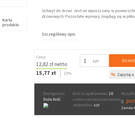
Uchwyt do drzwi. Jest on wpuszczany w powierzchn
drzwiowych. Pozostałe wymiary znajdują się w pliku
Karta
produktu
Szczegółowy opis
Cena:
DO KO
szt
12,82 zł netto
15,77 zł
23%
%
Zapytaj o 
Dostępność:
Ilość w opakowaniu:
10
Wysyłka
Duża ilość
pon
możliwa sprzedaż jednostkowa
Jednostka:
szt
Zamów t