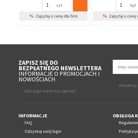
szt
szt
%
%
irm
Zapytaj o cenę dla firm
Zapytaj o cenę 
ZAPISZ SIĘ DO
BEZPŁATNEGO NEWSLETTERA
INFORMACJE O PROMOCJACH I
NOWOŚCIACH
Aktualizuj
Dlaczego warto się zapisać?
INFORMACJE
OBSŁUGA K
FAQ
Regulamin
Odzyskaj swój login
Polityka p