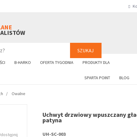
Ko
SZUKAJ
+48 61 8
LANE
NALISTÓW
SZUKAJ
ŚCI
B-HARKO
OFERTA TYGODNIA
PRODUKTY DLA
SPARTA POINT
BLOG
ch
Owalne
Uchwyt drzwiowy wpuszczany gła
patyna
UH-SC-003
Udostępnij