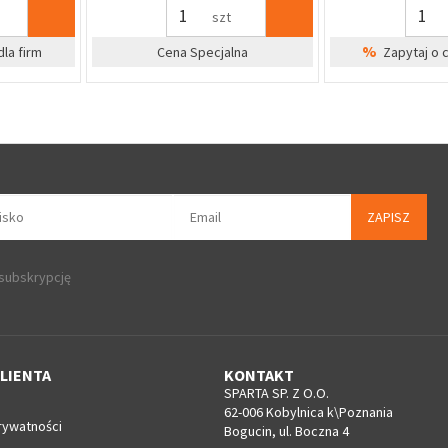
szt
%
dla firm
Cena Specjalna
Zapytaj o 
ZAPISZ
 subskrypcję
LIENTA
KONTAKT
SPARTA SP. Z O.O.
62-006 Kobylnica k\Poznania
rywatności
Bogucin, ul. Boczna 4