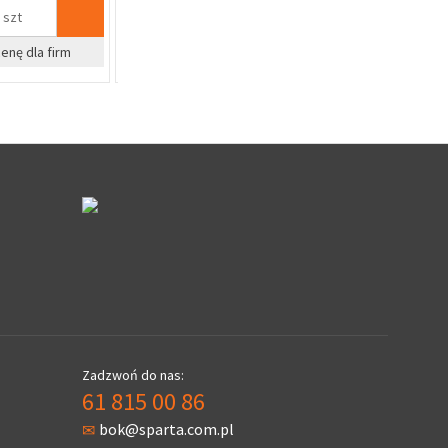
szt
szt
%
%
cenę dla firm
Zapytaj o cenę dla firm
Zapyta
Zadzwoń do nas:
61 815 00 86
bok@sparta.com.pl