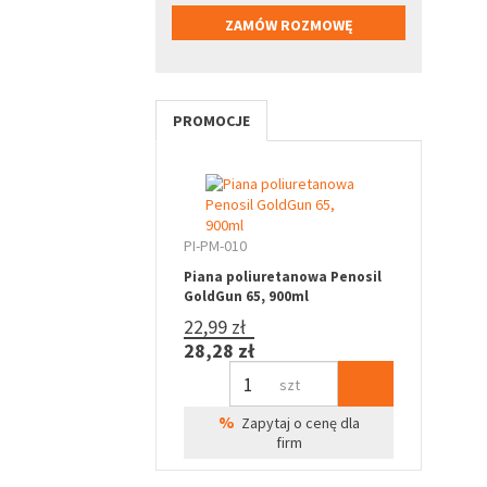
PROMOCJE
PI-PM-010
Piana poliuretanowa Penosil
GoldGun 65, 900ml
22,99 zł
28,28 zł
szt
%
Zapytaj o cenę dla
firm