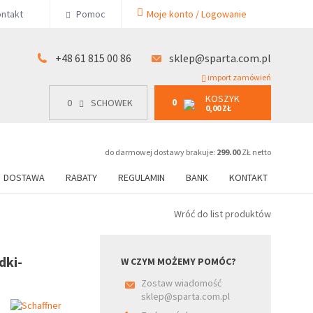
KOSZYK
ntakt
Pomoc
Moje konto / Logowanie
0
15 00 86
0
SCHOWEK
0,00 ZŁ
+48 61 815 00 86
sklep@sparta.com.pl
import zamówień
KOSZYK
0
0
SCHOWEK
0,00 ZŁ
do darmowej dostawy brakuje:
299.00
ZŁ netto
DOSTAWA
RABATY
REGULAMIN
BANK
KONTAKT
Wróć do list produktów
dki-
W CZYM MOŻEMY POMÓC?
Zostaw wiadomość
sklep@sparta.com.pl