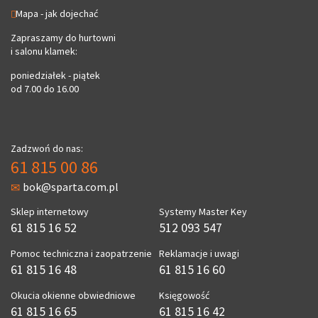
Mapa - jak dojechać
Zapraszamy do hurtowni
i salonu klamek:
poniedziałek - piątek
od 7.00 do 16.00
Zadzwoń do nas:
61 815 00 86
bok@sparta.com.pl
Sklep internetowy
Systemy Master Key
61 815 16 52
512 093 547
Pomoc techniczna i zaopatrzenie
Reklamacje i uwagi
61 815 16 48
61 815 16 60
Okucia okienne obwiedniowe
Księgowość
61 815 16 65
61 815 16 42