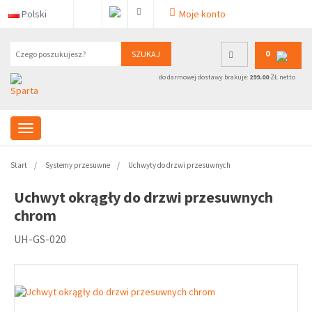
Polski
Moje konto
0
SZUKAJ
do darmowej dostawy brakuje:
299.00
ZŁ netto
Start
Systemy przesuwne
Uchwyty do drzwi przesuwnych
Uchwyt okrągły do drzwi przesuwnych
chrom
UH-GS-020