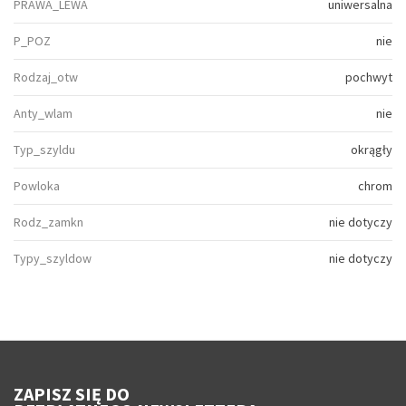
PRAWA_LEWA
uniwersalna
P_POZ
nie
Rodzaj_otw
pochwyt
Anty_wlam
nie
Typ_szyldu
okrągły
Powloka
chrom
Rodz_zamkn
nie dotyczy
Typy_szyldow
nie dotyczy
ZAPISZ SIĘ DO