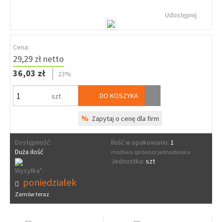
Udostępnij
Cena:
29,29 zł netto
36,03 zł
23%
DO KOSZYKA
szt
%
Zapytaj o cenę dla firm
Dostępność:
Ilość w opakowaniu:
1
Duża ilość
możliwa sprzedaż jednostkowa
Jednostka:
szt
Wysyłka*:
poniedziałek
Zamów teraz