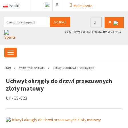
Polski
Moje konto
0
SZUKAJ
do darmowej dostawy brakuje:
299.00
ZŁ netto
Start
Systemy przesuwne
Uchwyty do drzwi przesuwnych
Uchwyt okrągły do drzwi przesuwnych
złoty matowy
UH-GS-023