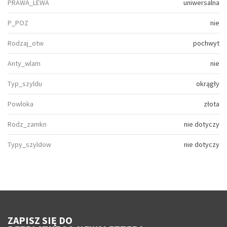
PRAWA_LEWA
uniwersalna
P_POZ
nie
Rodzaj_otw
pochwyt
Anty_wlam
nie
Typ_szyldu
okrągły
Powloka
złota
Rodz_zamkn
nie dotyczy
Typy_szyldow
nie dotyczy
ZAPISZ SIĘ DO