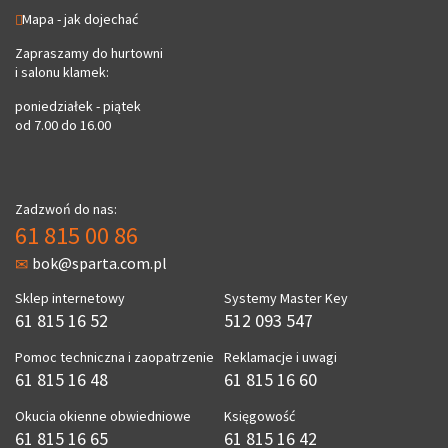
Mapa - jak dojechać
Zapraszamy do hurtowni
i salonu klamek:
poniedziałek - piątek
od 7.00 do 16.00
Zadzwoń do nas:
61 815 00 86
bok@sparta.com.pl
Sklep internetowy
Systemy Master Key
61 815 16 52
512 093 547
Pomoc techniczna i zaopatrzenie
Reklamacje i uwagi
61 815 16 48
61 815 16 60
Okucia okienne obwiedniowe
Księgowość
61 815 16 65
61 815 16 42