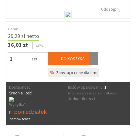
Udostępnij
Cena:
29,29 zł netto
36,03 zł
23%
DO KOSZYKA
szt
%
Zapytaj o cenę dla firm
Dostępność:
Ilość w opakowaniu:
1
Średnia ilość
możliwa sprzedaż jednostkowa
Jednostka:
szt
Wysyłka*:
poniedziałek
Zamów teraz