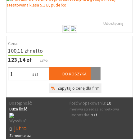
Udostępnij
Cena:
100,11 zł netto
123,14 zł
23%
DO KOSZYKA
szt
%
Zapytaj o cenę dla firm
Dostępność:
Ilość w opakowaniu:
10
Duża ilość
możliwa sprzedaż jednostkowa
Jednostka:
szt
Wysyłka*:
jutro
Zamów teraz