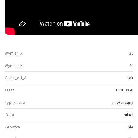
Wymiar_A
30
Wymiar_B
40
Galka_od_A
tak
atest
160B005C
Typ_klucza
nawiercany
Kolor
nikiel
Zebatka
nie