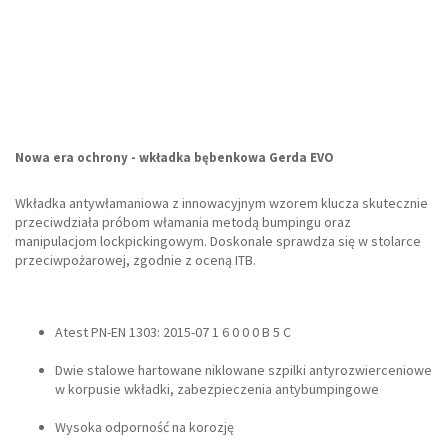
Nowa era ochrony - wkładka bębenkowa Gerda EVO
Wkładka antywłamaniowa z innowacyjnym wzorem klucza skutecznie
przeciwdziała próbom włamania metodą bumpingu oraz
manipulacjom lockpickingowym. Doskonale sprawdza się w stolarce
przeciwpożarowej, zgodnie z oceną ITB.
Atest PN-EN 1303: 2015-07 1 6 0 0 0 B 5 C
Dwie stalowe hartowane niklowane szpilki antyrozwierceniowe
w korpusie wkładki, zabezpieczenia antybumpingowe
Wysoka odporność na korozję