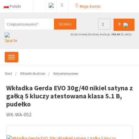
Polski
Moje konto
0
SZUKAJ
do darmowej dostawy brakuje:
299.00
ZŁ netto
Start
Wkładki do drzwi
Antywłamaniowe
Wkładka Gerda EVO 30g/40 nikiel satyna z
gałką 5 kluczy atestowana klasa 5.1 B,
pudełko
WK-WA-052