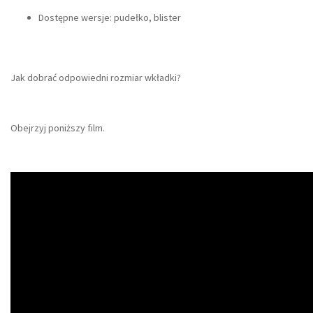
Dostępne wersje: pudełko, blister
Jak dobrać odpowiedni rozmiar wkładki?
Obejrzyj poniższy film.