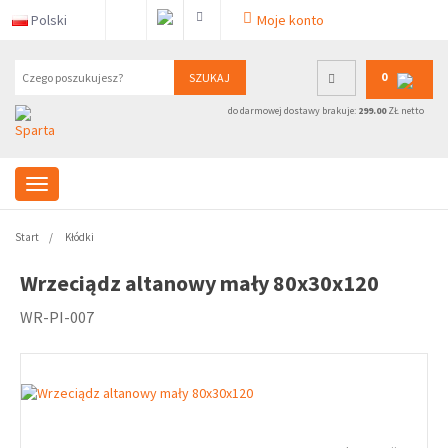
Polski
Moje konto
0
SZUKAJ
do darmowej dostawy brakuje:
299.00
ZŁ netto
Start
Kłódki
Wrzeciądz altanowy mały 80x30x120
WR-PI-007