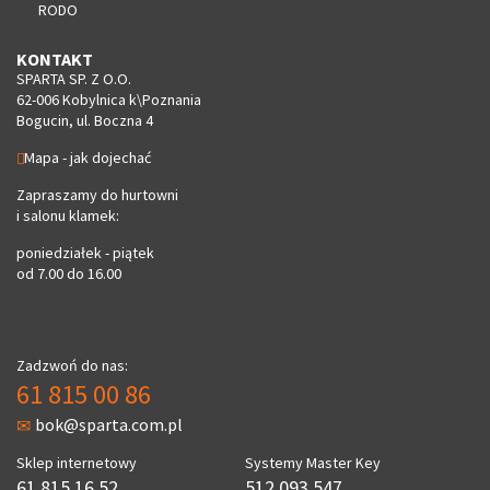
RODO
KONTAKT
SPARTA SP. Z O.O.
62-006 Kobylnica k\Poznania
Bogucin, ul. Boczna 4
Mapa - jak dojechać
Zapraszamy do hurtowni
i salonu klamek:
poniedziałek - piątek
od 7.00 do 16.00
Zadzwoń do nas:
61 815 00 86
bok@sparta.com.pl
Sklep internetowy
Systemy Master Key
61 815 16 52
512 093 547