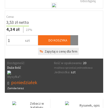
Udostępnij
Cena:
3,53 zł netto
4,34 zł
23%
DO KOSZYKA
szt
%
Zapytaj o cenę dla firm
Dostępność:
Ilość w opakowaniu:
20
Duża ilość
możliwa sprzedaż jednostkowa
Jednostka:
szt
Wysyłka*:
poniedziałek
Zamów teraz
Zobacz w
Rysunek, opis
katalogu