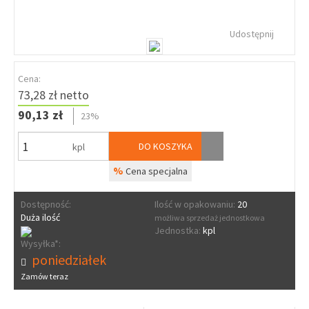
Udostępnij
Cena:
73,28 zł netto
90,13 zł
23%
DO KOSZYKA
kpl
%
Cena specjalna
Dostępność:
Ilość w opakowaniu:
20
Duża ilość
możliwa sprzedaż jednostkowa
Jednostka:
kpl
Wysyłka*:
poniedziałek
Zamów teraz