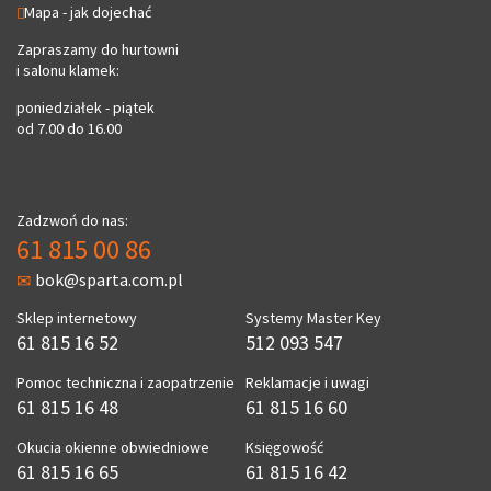
Mapa - jak dojechać
Zapraszamy do hurtowni
i salonu klamek:
poniedziałek - piątek
od 7.00 do 16.00
Zadzwoń do nas:
61 815 00 86
bok@sparta.com.pl
Sklep internetowy
Systemy Master Key
61 815 16 52
512 093 547
Pomoc techniczna i zaopatrzenie
Reklamacje i uwagi
61 815 16 48
61 815 16 60
Okucia okienne obwiedniowe
Księgowość
61 815 16 65
61 815 16 42