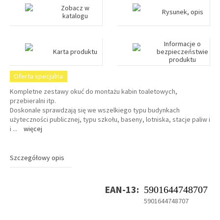
Zobacz w
Rysunek, opis
katalogu
Informacje o
Karta produktu
bezpieczeństwie
produktu
Oferta specjalna
Kompletne zestawy okuć do montażu kabin toaletowych,
przebieralni itp.
Doskonale sprawdzają się we wszelkiego typu budynkach
użyteczności publicznej, typu szkołu, baseny, lotniska, stacje paliw i
i
...
więcej
Szczegółowy opis
EAN-13:
5901644748707
5901644748707