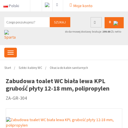
Polski
Moje konto
0
SZUKAJ
do darmowej dostawy brakuje:
299.00
ZŁ netto
Start
Szkło i kabiny WC
Okucia do kabin sanitarnych
Zabudowa toalet WC biała lewa KPL
grubość płyty 12-18 mm, polipropylen
ZA-GR-304