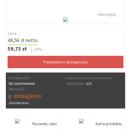
Udostępnij
Cena:
48,56 zł netto
59,73 zł
23%
Dostępność:
możliwa sprzedaż jednostkowa
Na zamówienie
Jednostka:
szt
Wysyłka*:
dzisiaj/jutro
Zamów teraz
Rysunek, opis
Karta produktu