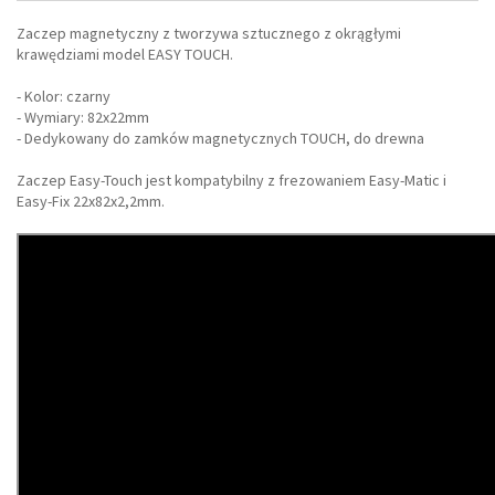
Zaczep magnetyczny z tworzywa sztucznego z okrągłymi
krawędziami model EASY TOUCH.
- Kolor: czarny
- Wymiary: 82x22mm
- Dedykowany do zamków magnetycznych TOUCH, do drewna
Zaczep Easy-Touch jest kompatybilny z frezowaniem Easy-Matic i
Easy-Fix 22x82x2,2mm.