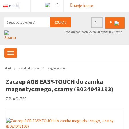
Polski
Moje konto
0
SZUKAJ
do darmowej dostawy brakuje:
299.00
ZŁ netto
Start
Zamki do drzwi
Magnetyczne
Zaczep AGB EASY-TOUCH do zamka
magnetycznego, czarny (B024043193)
ZP-AG-739