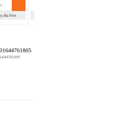
szt
%
%
Zapytaj o cenę dla firm
Zapyta
01644761805
1644761805