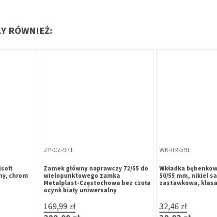
ŁY RÓWNIEŻ:
Oferta specjalna
WK-HR-574
ZP-LE-260
OB Z75MC-
Wkładka bębenkowa B-Harko H6
Zamek magnetycz
ierdzewna,
35/55 mm, nikiel satyna, 6-
K00 72/50/20 KL st
erokość 24
zastawkowa, klasa 6.0, 3 klucze
zaczep regulowan
mm)
29,32 zł
50,73 zł