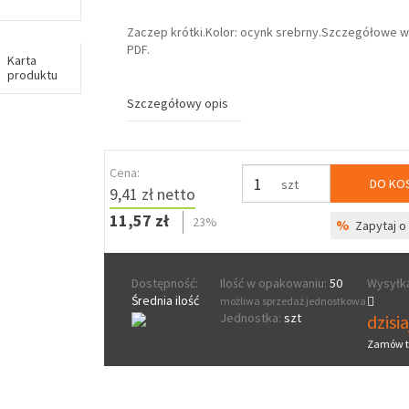
Zaczep krótki.Kolor: ocynk srebrny.Szczegółowe w
PDF.
Karta
produktu
Szczegółowy opis
Cena:
DO KO
szt
9,41 zł netto
11,57 zł
23%
%
Zapytaj o 
Dostępność:
Ilość w opakowaniu:
50
Wysyłka
Średnia ilość
możliwa sprzedaż jednostkowa
Jednostka:
szt
dzisi
Zamów t