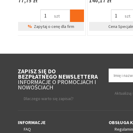
38,29 zł
62,40 zł
szt
szt
%
irm
Zapytaj o cenę dla firm
Cena Specjal
ZAPISZ SIĘ DO
BEZPŁATNEGO NEWSLETTERA
INFORMACJE O PROMOCJACH I
NOWOŚCIACH
Aktualizuj
Dlaczego warto się zapisać?
INFORMACJE
OBSŁUGA K
FAQ
Regulamin