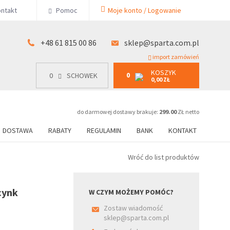
KOSZYK
ntakt
Pomoc
Moje konto / Logowanie
0
15 00 86
0
SCHOWEK
0,00 ZŁ
+48 61 815 00 86
sklep@sparta.com.pl
import zamówień
KOSZYK
0
0
SCHOWEK
0,00 ZŁ
do darmowej dostawy brakuje:
299.00
ZŁ netto
DOSTAWA
RABATY
REGULAMIN
BANK
KONTAKT
Wróć do list produktów
cynk
W CZYM MOŻEMY POMÓC?
Zostaw wiadomość
sklep@sparta.com.pl