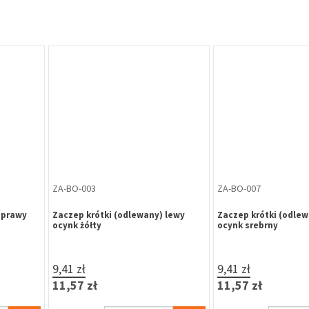
B Z-100
y