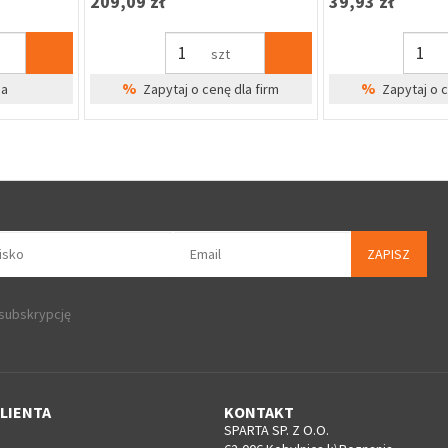
36,06 zł
62,40 zł
szt
%
na
Zapytaj o cenę dla firm
Cena Sp
ZAPISZ
 subskrypcję
LIENTA
KONTAKT
SPARTA SP. Z O.O.