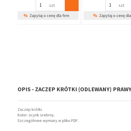
szt
kpl
%
%
irm
Zapytaj o cenę dla firm
Zapytaj o cenę 
OPIS - ZACZEP KRÓTKI (ODLEWANY) PRAW
Zaczep krótki.
Kolor: ocynk srebrny.
Szczegółowe wymiary w pliku PDF.