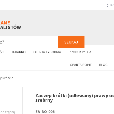
Ko
SZUKAJ
+48 61 8
LANE
NALISTÓW
SZUKAJ
ŚCI
B-HARKO
OFERTA TYGODNIA
PRODUKTY DLA
SPARTA POINT
BLOG
y krótkie
Zaczep krótki (odlewany) prawy o
srebrny
ZA-BO-006
Udostępnij