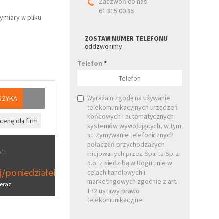
Zadzwoń do nas
61 815 00 86
ymiary w pliku
ZOSTAW NUMER TELEFONU
oddzwonimy
Telefon
*
Wyrażam zgodę na używanie
SZYKA
telekomunikacyjnych urządzeń
końcowych i automatycznych
cenę dla firm
systemów wywołujących, w tym
otrzymywanie telefonicznych
połączeń przychodzących
*:
inicjowanych przez Sparta Sp. z
o.o. z siedzibą w Bogucinie w
aj/poniedziałek
celach handlowych i
marketingowych zgodnie z art.
eraz
172 ustawy prawo
telekomunikacyjne.