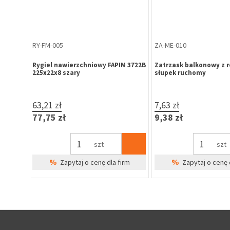
WK-HR-502
WK-HR-510
75MZ-
Wkładka bębenkowa B-Harko H6
Wkładka bębenkowa B-
ewna,
26/36 mm, mosiądz, 5-zastawkowa,
30/30 mm, mosiądz, 6
ość 24
klasa 4.0, 3 klucze
klasa 6.0, 3 klucze
19,91 zł
19,50 zł
24,49 zł
23,98 zł
szt
szt
%
%
Zapytaj o cenę dla firm
Zapytaj o cenę 