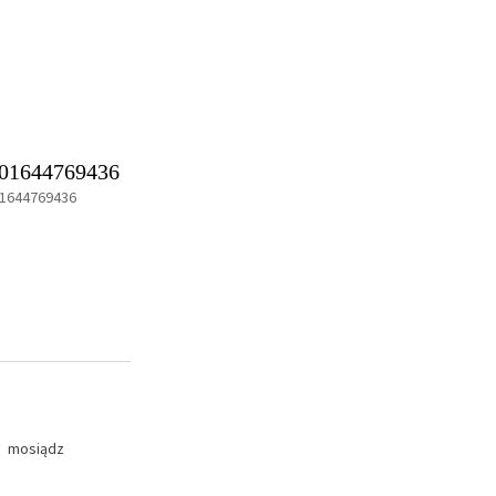
01644769436
1644769436
mosiądz