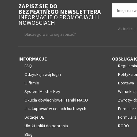
ZAPISZ SIĘ DO
BEZPŁATNEGO NEWSLETTERA
INFORMACJE O PROMOCJACH I
NOWOŚCIACH
Aktualizuj
Dlaczego warto się zapisać?
INFORMACJE
OBSŁUGA K
FAQ
Regulamin
Odzyskaj swój login
Polityka p
O firmie
Dostawa
System Master Key
Warunki s
Okucia obwiedniowe i zamki MACO
Zwroty- d
Jak kupować w cenach hurtowych
Formularz
Dotacje UE
Formularz
Ulotki i pliki do pobrania
RODO
Blog