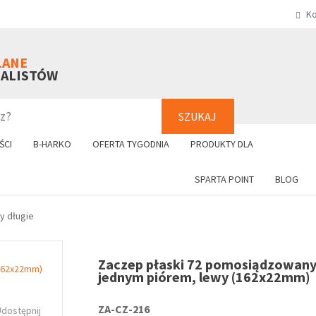
Ko
SZUKAJ
+48 61 8
LANE
NALISTÓW
SZUKAJ
ŚCI
B-HARKO
OFERTA TYGODNIA
PRODUKTY DLA
SPARTA POINT
BLOG
y długie
Zaczep płaski 72 pomosiądzowany
jednym piórem, lewy (162x22mm)
ZA-CZ-216
Udostępnij