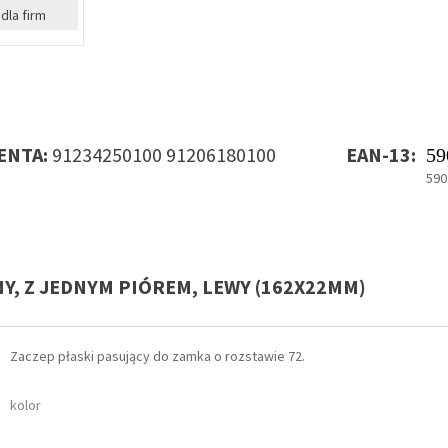
dla firm
NTA:
91234250100 91206180100
EAN-13:
59
590
Y, Z JEDNYM PIÓREM, LEWY (162X22MM)
Zaczep płaski pasujący do zamka o rozstawie 72.
kolor