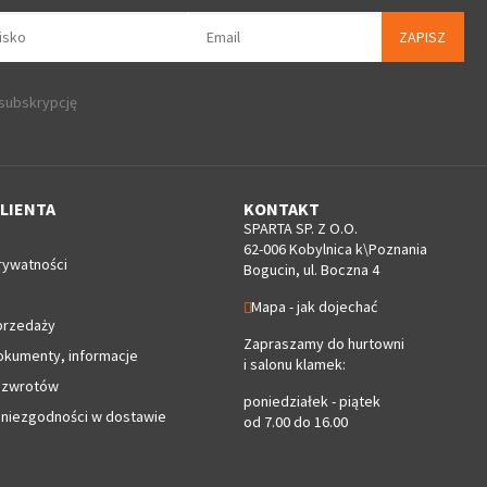
ZAPISZ
 subskrypcję
LIENTA
KONTAKT
SPARTA SP. Z O.O.
62-006 Kobylnica k\Poznania
rywatności
Bogucin, ul. Boczna 4
Mapa - jak dojechać
przedaży
Zapraszamy do hurtowni
okumenty, informacje
i salonu klamek:
 zwrotów
poniedziałek - piątek
 niezgodności w dostawie
od 7.00 do 16.00