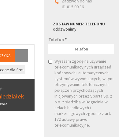
Zadzwoń do nas
61 815 00 86
ZOSTAW NUMER TELEFONU
oddzwonimy
Telefon
*
SZYKA
Wyrażam zgodę na używanie
telekomunikacyjnych urządzeń
cenę dla firm
końcowych i automatycznych
systemów wywołujących, w tym
otrzymywanie telefonicznych
*:
połączeń przychodzących
iedziałek
inicjowanych przez Sparta Sp. z
o.o. z siedzibą w Bogucinie w
eraz
celach handlowych i
marketingowych zgodnie z art.
172 ustawy prawo
telekomunikacyjne.