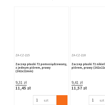
ZA-CZ-215
ZA-CZ-218
Zaczep płaski 72 pomosiądzowany,
Zaczep płaski 72 nikie
z jednym piórem, prawy
piórem, prawy (162x2
(162x22mm)
9,31 zł
9,41 zł
11,45 zł
11,57 zł
szt
szt