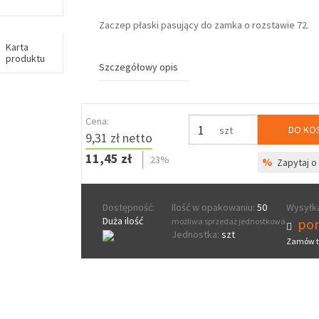
Zaczep płaski pasujący do zamka o rozstawie 72.
Karta
produktu
Szczegółowy opis
Cena:
DO KO
szt
9,31 zł netto
11,45 zł
23%
%
Zapytaj o 
Dostępność:
Ilość w opakowaniu:
50
Wysyłka
Duża ilość
pon
możliwa sprzedaż jednostkowa
Jednostka:
szt
Zamów t