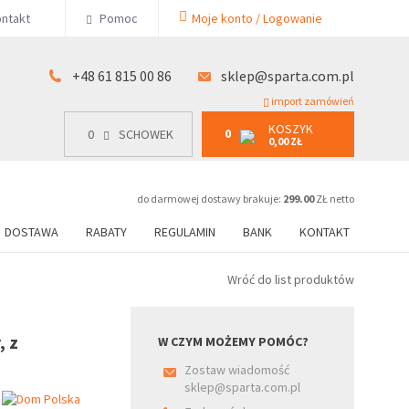
KOSZYK
ntakt
Pomoc
Moje konto / Logowanie
0
15 00 86
0
SCHOWEK
0,00 ZŁ
+48 61 815 00 86
sklep@sparta.com.pl
import zamówień
KOSZYK
0
0
SCHOWEK
0,00 ZŁ
do darmowej dostawy brakuje:
299.00
ZŁ netto
DOSTAWA
RABATY
REGULAMIN
BANK
KONTAKT
Wróć do list produktów
, z
W CZYM MOŻEMY POMÓC?
Zostaw wiadomość
sklep@sparta.com.pl