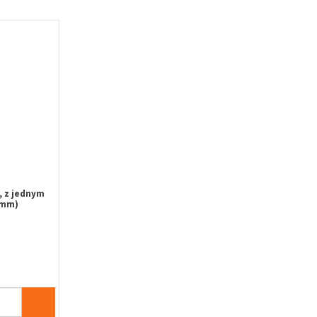
l, z jednym
2mm)