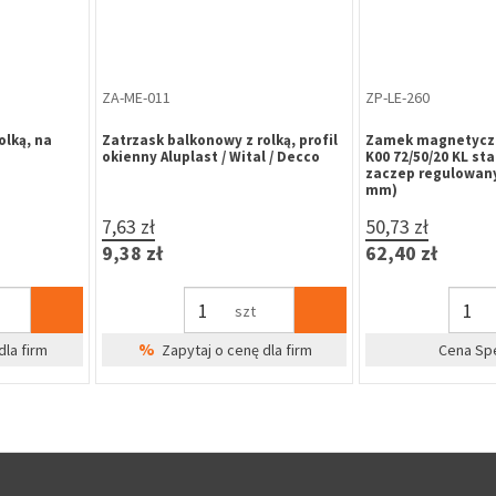
NA-SW-041
ZA-HR-116
Harko H6
Nasadka na zawiasy regulowane fi
Zawiasa wierzchn
-zastawkowa,
16 prosta aluminiowa nikiel-
HR DR 80x80x2,5 
satyna
nierdzewna SUS 2
5,04 zł
10,55 zł
6,20 zł
12,98 zł
szt
dla firm
Cena Specjalna
Cena Sp