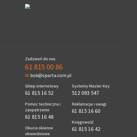
Zadzwoń do nas:
61 815 00 86
bok@sparta.com.pl
Sklep internetowy
Systemy Master Key
61 815 16 52
512 093 547
Pomoc techniczna i
Reklamacje i uwagi
zaopatrzenie
61 815 16 60
61 815 16 48
Księgowość
Okucia okienne
61 815 16 42
obwiedniowe