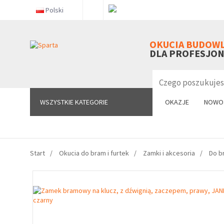
Polski
WSZYSTKIE KATEGORIE
OKUCIA BUDOW
DLA PROFESJO
WSZYSTKIE KATEGORIE
OKAZJE
NOWO
Start
Okucia do bram i furtek
Zamki i akcesoria
Do b