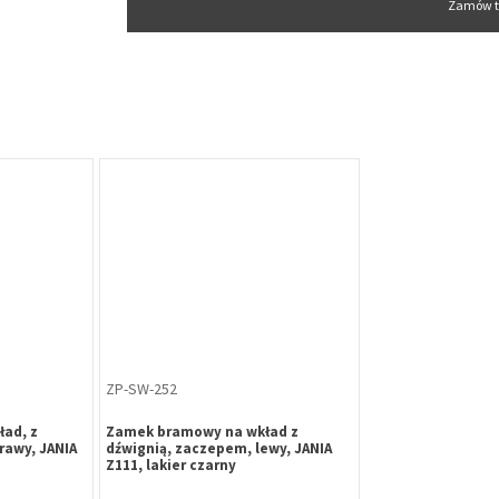
Zamów t
ZP-SW-252
ad, z
Zamek bramowy na wkład z
rawy, JANIA
dźwignią, zaczepem, lewy, JANIA
Z111, lakier czarny