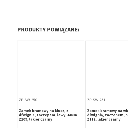
PRODUKTY POWIĄZANE:
ZP-SW-250
ZP-SW-251
Zamek bramowy na klucz, z
Zamek bramowy na wkł
dźwignią, zaczepem, lewy, JANIA
dźwignią, zaczepem, p
Z109, lakier czarny
Z112, lakier czarny