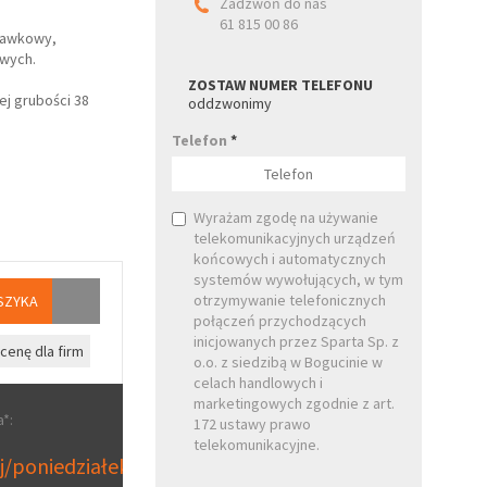
Zadzwoń do nas
61 815 00 86
tawkowy,
owych.
ZOSTAW NUMER TELEFONU
j grubości 38
oddzwonimy
Telefon
*
Wyrażam zgodę na używanie
telekomunikacyjnych urządzeń
końcowych i automatycznych
systemów wywołujących, w tym
otrzymywanie telefonicznych
SZYKA
połączeń przychodzących
inicjowanych przez Sparta Sp. z
cenę dla firm
o.o. z siedzibą w Bogucinie w
celach handlowych i
marketingowych zgodnie z art.
*:
172 ustawy prawo
telekomunikacyjne.
aj/poniedziałek