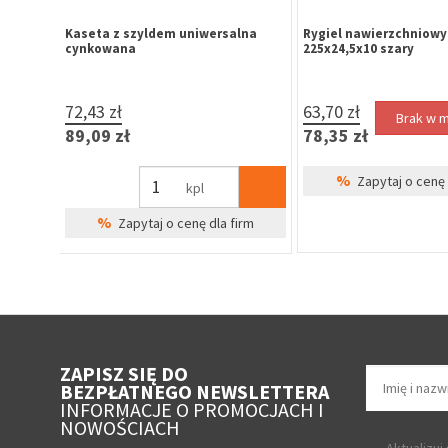
 profil
Zatrzask balkonowy z rolką, profil
Szyld okrągły GAMAR la
ecco
okienny Brugmann / Veka
na klucz
7,63 zł
2,57 zł
Brak w magazynie
9,38 zł
3,16 zł
%
Zapytaj o cenę dla firm
kpl
%
irm
Zapytaj o cenę 
ZAPISZ SIĘ DO
BEZPŁATNEGO NEWSLETTERA
INFORMACJE O PROMOCJACH I
NOWOŚCIACH