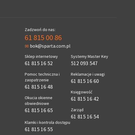
Zadzwoń do nas:
61 815 00 86
bok@sparta.com.pl
Sklep internetowy
Systemy Master Key
61 815 16 52
512 093 547
Pomoc techniczna i
Reklamacje i uwagi
zaopatrzenie
61 815 16 60
61 815 16 48
Księgowość
Okucia okienne
61 815 16 42
obwiedniowe
61 815 16 65
Zarząd
61 815 16 54
Klamki i kontrola dostępu
61 815 16 55