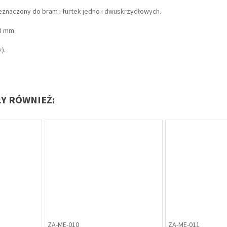
aczony do bram i furtek jedno i dwuskrzydłowych.
8 mm.
).
ŁY RÓWNIEŻ:
SZ-GA-009
ZP-CZ-972