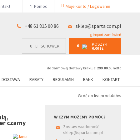
KOSZYK
ntakt
Pomoc
Moje konto / Logowanie
0
15 00 86
0
SCHOWEK
0,00 ZŁ
+48 61 815 00 86
sklep@sparta.com.pl
import zamówień
KOSZYK
0
0
SCHOWEK
0,00 ZŁ
do darmowej dostawy brakuje:
299.00
ZŁ netto
DOSTAWA
RABATY
REGULAMIN
BANK
KONTAKT
Wróć do list produktów
ią,
W CZYM MOŻEMY POMÓC?
er czarny
Zostaw wiadomość
sklep@sparta.com.pl