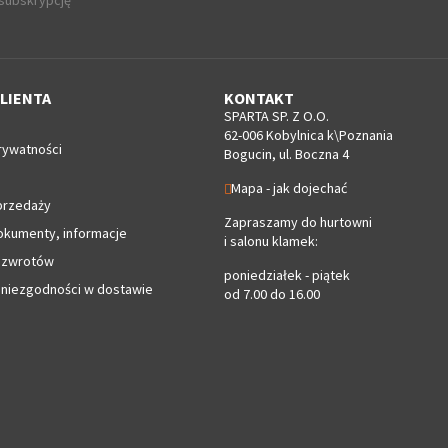
 subskrypcję
LIENTA
KONTAKT
SPARTA SP. Z O.O.
62-006 Kobylnica k\Poznania
rywatności
Bogucin, ul. Boczna 4
Mapa - jak dojechać
przedaży
Zapraszamy do hurtowni
okumenty, informacje
i salonu klamek:
 zwrotów
poniedziałek - piątek
 niezgodności w dostawie
od 7.00 do 16.00