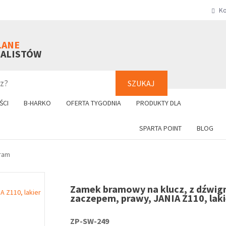
Ko
SZUKAJ
+48 61 8
LANE
NALISTÓW
SZUKAJ
ŚCI
B-HARKO
OFERTA TYGODNIA
PRODUKTY DLA
SPARTA POINT
BLOG
ram
Zamek bramowy na klucz, z dźwign
zaczepem, prawy, JANIA Z110, laki
ZP-SW-249