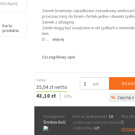
Udostępnij
Zamek bramowy zapadkowo-zasuwkowy wielozas
przeznaczony do bram i furtek jedno i dwuskrzydł
Zamek z dźwignią.
Karta
Zamki mogą być osadzone w skrzydłach o minimalne
produktu
mm.
O
...
więcej
Szczegółowy opis
Cena:
DO KO
szt
35,04 zł netto
43,10 zł
23%
%
Zapytaj o 
Dostępność:
Ilość w opakowaniu:
10
Wysyłka
Średnia ilość
możliwa sprzedaż jednostkowa
Jednostka:
szt
dzisi