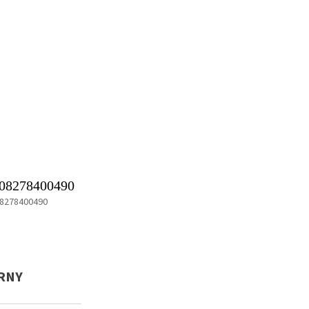
08278400490
8278400490
ARNY