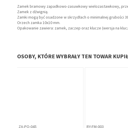
Zamek bramowy zapadkowo-zasuwkowy wielozastawkowy, przezn
Zamek z dźwignią.
Zamki mogą być osadzone w skrzydłach o minimalnej grubości 3
Orzech zamka 10x10 mm.
Opakowanie zawiera: zamek, zaczep oraz klucze (wersja na klucz
OSOBY, KTÓRE WYBRAŁY TEN TOWAR KUPI
ZA-ME-012
SZ-GA-008