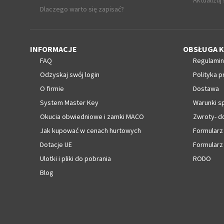
Aktualizuj
Dlaczego warto się zapisać?
INFORMACJE
OBSŁUGA K
FAQ
Regulamin
Odzyskaj swój login
Polityka p
O firmie
Dostawa
System Master Key
Warunki s
Okucia obwiedniowe i zamki MACO
Zwroty- d
Jak kupować w cenach hurtowych
Formularz
Dotacje UE
Formularz
Ulotki i pliki do pobrania
RODO
Blog