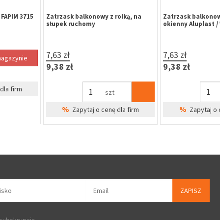
kier czarny
Szyld okrągły GAMAR lakier czarny
Zamek główny nap
na wkładkę
zamka wielopunk
Metalplast-Częst
ocynk biały uniwe
2,57 zł
170,02 zł
3,16 zł
209,12 zł
Bra
kpl
%
Zapytaj o 
%
dla firm
Zapytaj o cenę dla firm
ZAPISZ