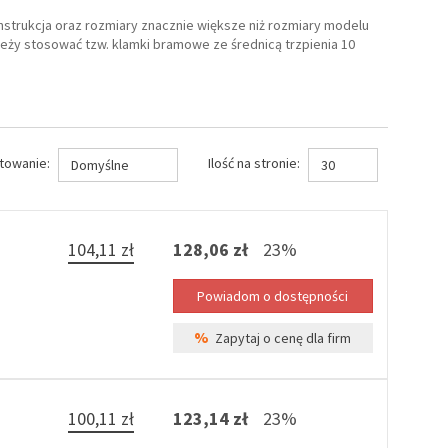
strukcja oraz rozmiary znacznie większe niż rozmiary modelu
eży stosować tzw. klamki bramowe ze średnicą trzpienia 10
towanie:
Ilość na stronie:
Domyślne
30
104,11 zł
128,06 zł
23%
%
Zapytaj o cenę dla firm
100,11 zł
123,14 zł
23%