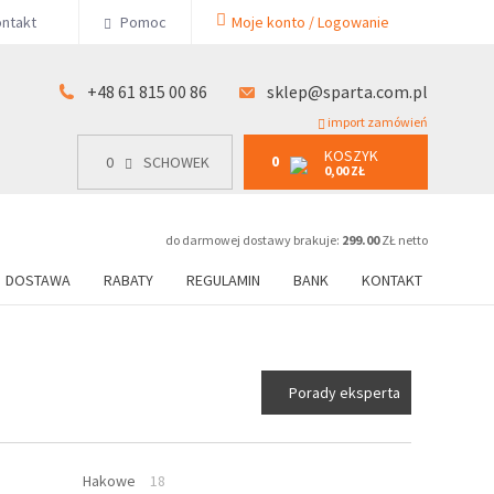
KOSZYK
ntakt
Pomoc
Moje konto / Logowanie
0
15 00 86
0
SCHOWEK
0,00 ZŁ
+48 61 815 00 86
sklep@sparta.com.pl
import zamówień
KOSZYK
0
0
SCHOWEK
0,00 ZŁ
do darmowej dostawy brakuje:
299.00
ZŁ netto
DOSTAWA
RABATY
REGULAMIN
BANK
KONTAKT
Porady eksperta
Hakowe
18