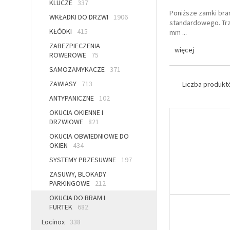
KLUCZE
337
Poniższe zamki bra
WKŁADKI DO DRZWI
1906
standardowego. Trz
KŁÓDKI
415
mm
...
ZABEZPIECZENIA
więcej
ROWEROWE
75
SAMOZAMYKACZE
371
ZAWIASY
713
Liczba produk
ANTYPANICZNE
102
OKUCIA OKIENNE I
DRZWIOWE
821
OKUCIA OBWIEDNIOWE DO
OKIEN
434
SYSTEMY PRZESUWNE
197
ZASUWY, BLOKADY
PARKINGOWE
212
OKUCIA DO BRAM I
FURTEK
682
Locinox
338