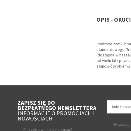
OPIS - OKUC
Poniższe zamki bra
standardowego. Trz
(dostępne w naszej
od wielu lat i pow
stanowić problemu 
ZAPISZ SIĘ DO
BEZPŁATNEGO NEWSLETTERA
INFORMACJE O PROMOCJACH I
NOWOŚCIACH
Aktualizuj
Dlaczego warto się zapisać?