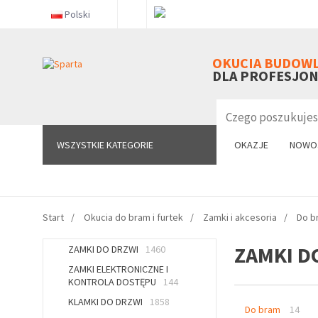
Polski
WSZYSTKIE KATEGORIE
OKUCIA BUDOW
DLA PROFESJO
WSZYSTKIE KATEGORIE
OKAZJE
NOWO
Start
Okucia do bram i furtek
Zamki i akcesoria
Do b
ZAMKI D
ZAMKI DO DRZWI
1460
ZAMKI ELEKTRONICZNE I
KONTROLA DOSTĘPU
144
KLAMKI DO DRZWI
1858
Do bram
14