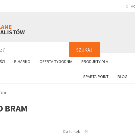
Ko
SZUKAJ
+48 61 8
LANE
NALISTÓW
SZUKAJ
ŚCI
B-HARKO
OFERTA TYGODNIA
PRODUKTY DLA
SPARTA POINT
BLOG
ram
O BRAM
Do furtek
46