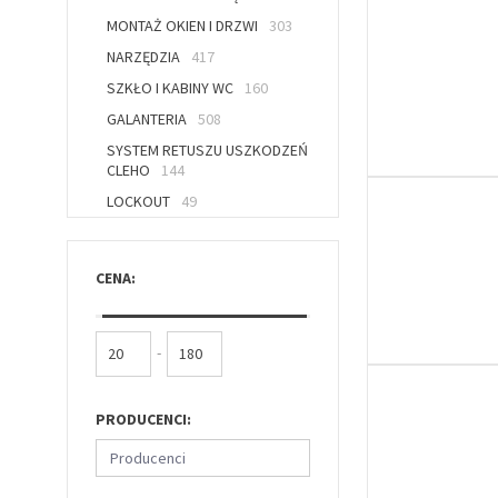
MONTAŻ OKIEN I DRZWI
303
NARZĘDZIA
417
SZKŁO I KABINY WC
160
GALANTERIA
508
SYSTEM RETUSZU USZKODZEŃ
CLEHO
144
LOCKOUT
49
CENA:
-
PRODUCENCI:
Producenci