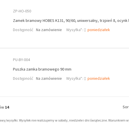
ZP-HO-050
Zamek bramowy HOBES K131, 90/60, uniwersalny, trzpień 8, ocynk 
Dostępność
Na zamówienie
Wysyłka*:
poniedziałek
PU-BY-004
Puszka zamka bramowego 90 mm
Dostępność
Na zamówienie
Wysyłka*:
poniedziałek
Sor
tów
14
tawy/wysyłki. Wysyłek nie realizujemy w soboty, niedziele i dni świąteczne. Warunkiem 