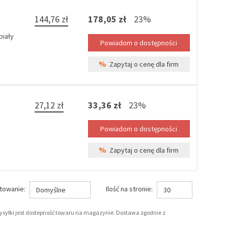
144,76 zł
178,05 zł
23%
biały
%
Zapytaj o cenę dla firm
27,12 zł
33,36 zł
23%
%
Zapytaj o cenę dla firm
towanie:
Ilość na stronie:
Domyślne
30
wysyłki jest dostepność towaru na magazynie. Dostawa zgodnie z