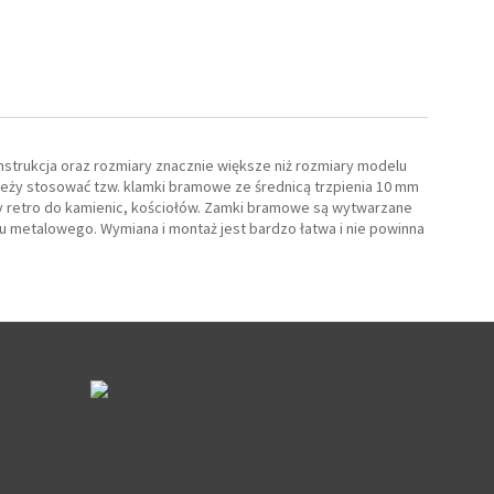
strukcja oraz rozmiary znacznie większe niż rozmiary modelu
leży stosować tzw. klamki bramowe ze średnicą trzpienia 10 mm
my retro do kamienic, kościołów. Zamki bramowe są wytwarzane
u metalowego. Wymiana i montaż jest bardzo łatwa i nie powinna