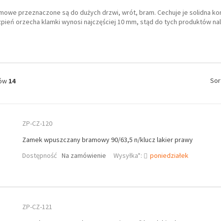
mowe przeznaczone są do dużych drzwi, wrót, bram. Cechuje je solidna kon
pień orzecha klamki wynosi najczęściej 10 mm, stąd do tych produktów nal
Sor
tów
14
ZP-CZ-120
Zamek wpuszczany bramowy 90/63,5 n/klucz lakier prawy
Dostępność
Na zamówienie
Wysyłka*:
poniedziałek
ZP-CZ-121