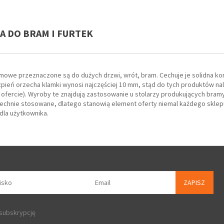
IA DO BRAM I FURTEK
mowe przeznaczone są do dużych drzwi, wrót, bram. Cechuje je solidna kon
pień orzecha klamki wynosi najczęściej 10 mm, stąd do tych produktów na
 ofercie). Wyroby te znajdują zastosowanie u stolarzy produkujących bra
szechnie stosowane, dlatego stanowią element oferty niemal każdego sklep
dla użytkownika.
ZAPISZ
 subskrypcję