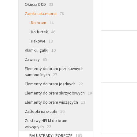
Okucia D&D
33
Zamki i akcesoria
78
Do bram
14
Do furtek
46
Hakowe
18
Klamki i gałki
10
Zawiasy
65
Elementy do bram przesuwnych
samonośnych
27
Elementy do bram jezdnych
22
Elementy do bram skrzydłowych
18
Elementy do bram wiszących
13
Zaślepki na słupki
56
Zestawy HELM do bram
wiszących
22
BALUSTRADY I PORĘCZE
163