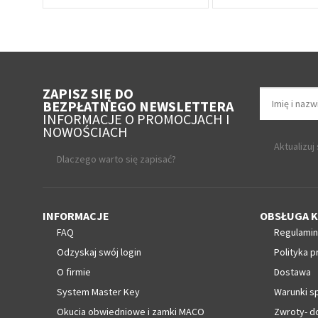
ZAPISZ SIĘ DO
BEZPŁATNEGO NEWSLETTERA
INFORMACJE O PROMOCJACH I
NOWOŚCIACH
Aktualizuj
Dlaczego warto się zapisać?
INFORMACJE
OBSŁUGA K
FAQ
Regulamin
Odzyskaj swój login
Polityka p
O firmie
Dostawa
System Master Key
Warunki s
Okucia obwiedniowe i zamki MACO
Zwroty- d