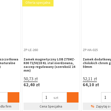
KL-GA-682
KL-GA-688
rzesuwnych
Klamka do drzwi chińskich GAMAR
Klamka do drzwi 
ENT-STOP
TITAN z osłoną wkładki, rozstaw 68
TITAN z osłoną wk
mm, czarny mat, strona lewa
mm, srebrna, str
52,73 zł
52,73 zł
64,86 zł
64,86 zł
kpl
%
%
lna
Zapytaj o cenę dla firm
Zapytaj o 