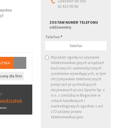
Zadzwoń do nas
61 815 00 86
zepdwa
yt
ZOSTAW NUMER TELEFONU
oddzwonimy
Telefon
*
Wyrażam zgodę na używanie
telekomunikacyjnych urządzeń
SZYKA
końcowych i automatycznych
systemów wywołujących, w tym
cenę dla firm
otrzymywanie telefonicznych
połączeń przychodzących
inicjowanych przez Sparta Sp. z
*:
o.o. z siedzibą w Bogucinie w
iedziałek
celach handlowych i
marketingowych zgodnie z art.
eraz
172 ustawy prawo
telekomunikacyjne.