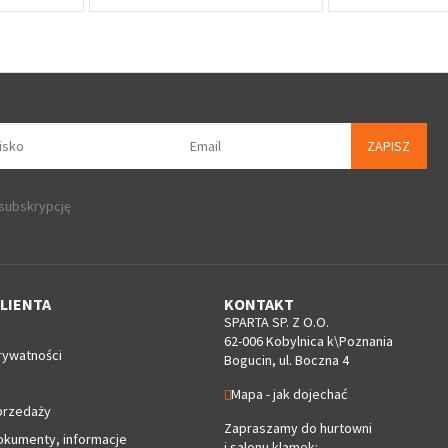
ZAPISZ
 subskrypcję
LIENTA
KONTAKT
SPARTA SP. Z O.O.
62-006 Kobylnica k\Poznania
rywatności
Bogucin, ul. Boczna 4
Mapa - jak dojechać
przedaży
Zapraszamy do hurtowni
okumenty, informacje
i salonu klamek: