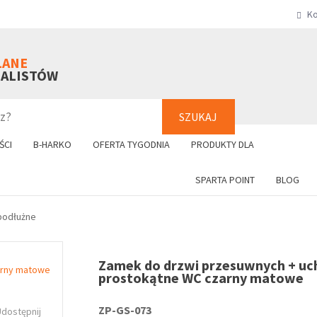
Ko
SZUKAJ
+48 61 8
LANE
NALISTÓW
SZUKAJ
ŚCI
B-HARKO
OFERTA TYGODNIA
PRODUKTY DLA
SPARTA POINT
BLOG
podłużne
Zamek do drzwi przesuwnych + u
prostokątne WC czarny matowe
ZP-GS-073
Udostępnij