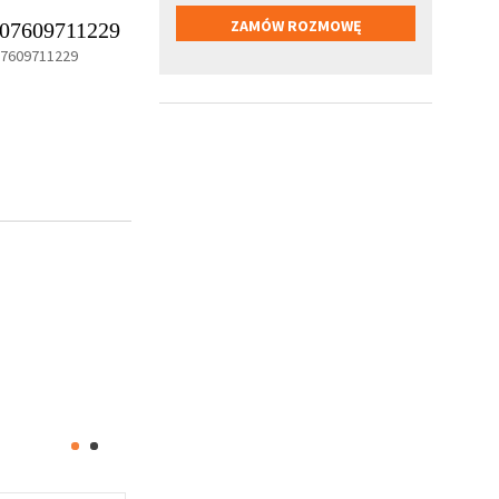
07609711229
07609711229