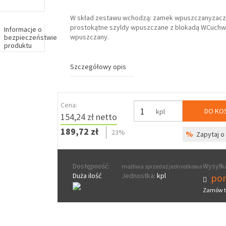
W skład zestawu wchodzą: zamek wpuszczanyzac
prostokątne szyldy wpuszczane z blokadą WCuchw
Informacje o
wpuszczany.
bezpieczeństwie
produktu
Szczegółowy opis
Cena:
DO KO
kpl
154,24 zł netto
189,72 zł
23%
%
Zapytaj o 
Dostępność:
Wysyłka
możliwa sprzedaż jednostkowa
Duża ilość
Jednostka:
kpl
pon
Zamów t