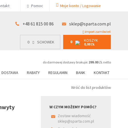
KOSZYK
ntakt
Pomoc
Moje konto / Logowanie
0
15 00 86
0
SCHOWEK
0,00 ZŁ
+48 61 815 00 86
sklep@sparta.com.pl
import zamówień
KOSZYK
0
0
SCHOWEK
0,00 ZŁ
do darmowej dostawy brakuje:
299.00
ZŁ netto
DOSTAWA
RABATY
REGULAMIN
BANK
KONTAKT
Wróć do list produktów
chwyty
W CZYM MOŻEMY POMÓC?
Zostaw wiadomość
sklep@sparta.com.pl