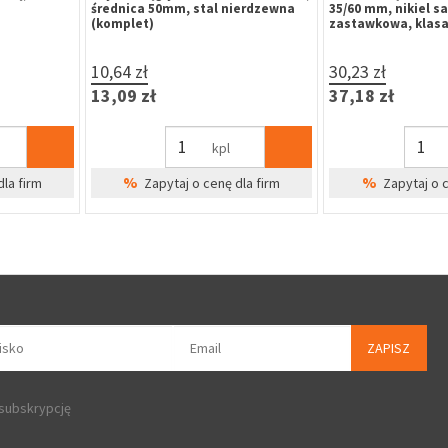
-zastawkowa,
30/35 mm, mosiądz, 6-zastawkowa,
wkładką, zatrzas
klasa 6.0, 3 klucze
22,50 zł
224,56 zł
27,68 zł
276,21 zł
szt
%
dla firm
Zapytaj o cenę dla firm
Cena Sp
ZAPISZ
 subskrypcję