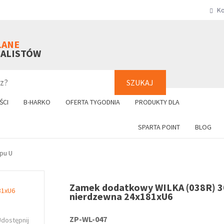
Ko
SZUKAJ
+48 61 8
LANE
NALISTÓW
SZUKAJ
ŚCI
B-HARKO
OFERTA TYGODNIA
PRODUKTY DLA
SPARTA POINT
BLOG
ypu U
Zamek dodatkowy WILKA (038R) 3
nierdzewna 24x181xU6
ZP-WL-047
Udostępnij