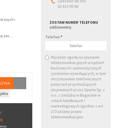
Zadzwoń do nas
61 815 00 86
trznych i
ZOSTAW NUMER TELEFONU
oddzwonimy
ną zas
...
Telefon
*
Wyrażam zgodę na używanie
telekomunikacyjnych urządzeń
końcowych i automatycznych
systemów wywołujących, w tym
otrzymywanie telefonicznych
SZYKA
połączeń przychodzących
inicjowanych przez Sparta Sp. z
jalna
o.o. z siedzibą w Bogucinie w
celach handlowych i
marketingowych zgodnie z art.
172 ustawy prawo
*:
telekomunikacyjne.
ro
eraz