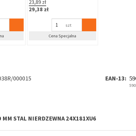
23,89 zł
29,38 zł
szt
na
Cena Specjalna
038R/000015
EAN-13:
59
590
30 MM STAL NIERDZEWNA 24X181XU6