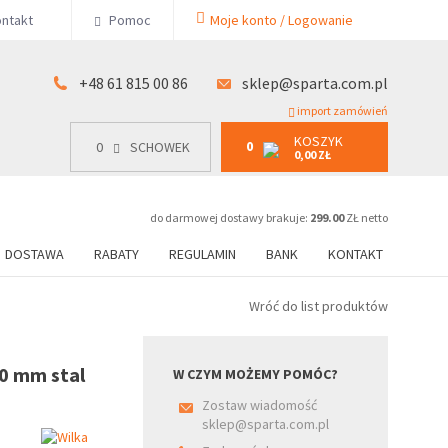
KOSZYK
ntakt
Pomoc
Moje konto / Logowanie
0
15 00 86
0
SCHOWEK
0,00 ZŁ
+48 61 815 00 86
sklep@sparta.com.pl
import zamówień
KOSZYK
0
0
SCHOWEK
0,00 ZŁ
do darmowej dostawy brakuje:
299.00
ZŁ netto
DOSTAWA
RABATY
REGULAMIN
BANK
KONTAKT
Wróć do list produktów
0 mm stal
W CZYM MOŻEMY POMÓC?
Zostaw wiadomość
sklep@sparta.com.pl