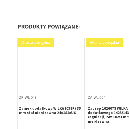
PRODUKTY POWIĄZANE:
Oferta specjalna
Oferta specjalna
ZP-WL-048
ZA-WL-004
Zamek dodatkowy WILKA (038R) 35
Zaczep 1026078 WILKA
mm stal nierdzewna 24x181xU6
dodatkowego 1423/143
regulacji, 24x136x3 mm
nierdzewna