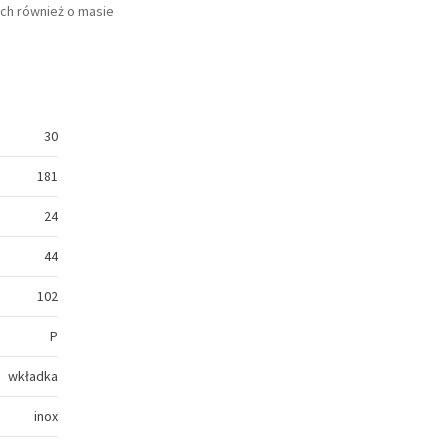
ch również o masie
30
181
24
44
102
P
wkładka
inox