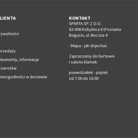
LIENTA
KONTAKT
SPARTA SP. Z O.O.
62-006 Kobylnica k\Poznania
rywatności
Bogucin, ul. Boczna 4
Mapa - jak dojechać
przedaży
Zapraszamy do hurtowni
okumenty, informacje
i salonu klamek:
 zwrotów
poniedziałek - piątek
 niezgodności w dostawie
od 7.00 do 16.00