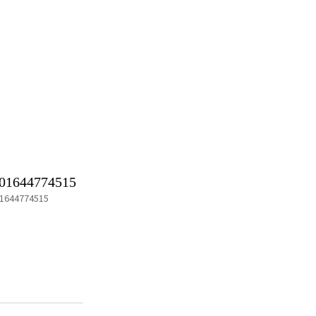
01644774515
1644774515