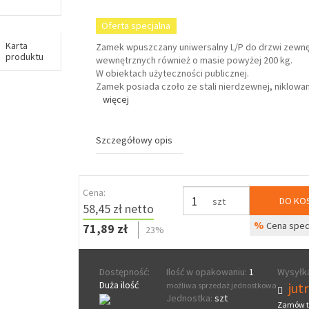
Oferta specjalna
Karta
Zamek wpuszczany uniwersalny L/P do drzwi zewnę
produktu
wewnętrznych również o masie powyżej 200 kg.
W obiektach użyteczności publicznej.
Zamek posiada czoło ze stali nierdzewnej, niklowa
więcej
Szczegółowy opis
Cena:
DO KO
szt
58,45 zł netto
%
Cena spec
71,89 zł
23%
Dostępność:
Ilość w opakowaniu:
1
Wysyłka
Duża ilość
jut
możliwa sprzedaż jednostkowa
Jednostka:
szt
Zamów t