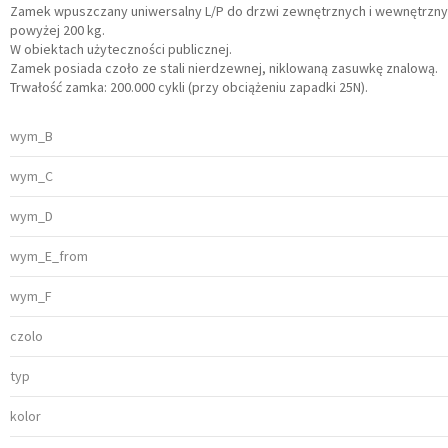
Zamek wpuszczany uniwersalny L/P do drzwi zewnętrznych i wewnętrzny
powyżej 200 kg.
W obiektach użyteczności publicznej.
Zamek posiada czoło ze stali nierdzewnej, niklowaną zasuwkę znalową.
Trwałość zamka: 200.000 cykli (przy obciążeniu zapadki 25N).
wym_B
wym_C
wym_D
wym_E_from
wym_F
czolo
typ
kolor