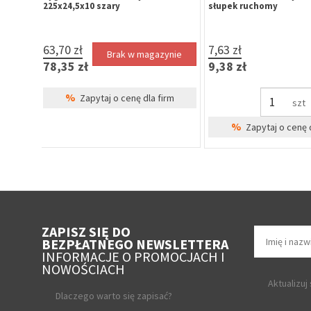
30/30 mm, mosiądz, 6-zastawkowa,
26/26 mm, mosiądz, 5
lucze
klasa 6.0, 5 kluczy
klasa 4.0, 3 klucze
21,72 zł
20,71 zł
26,72 zł
25,47 zł
szt
szt
%
%
irm
Zapytaj o cenę dla firm
Zapytaj o cenę 
ZAPISZ SIĘ DO
BEZPŁATNEGO NEWSLETTERA
INFORMACJE O PROMOCJACH I
NOWOŚCIACH
Aktualizuj
Dlaczego warto się zapisać?