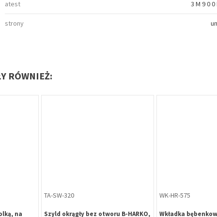
atest
3 M 9 0 0 
strony
u
ŁY RÓWNIEŻ:
Oferta specjalna
WK-HR-511
BL-HR-000
Harko H6
Wkładka bębenkowa B-Harko H6
Blokada parkingow