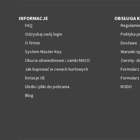
INFORMACJE
OBSŁUGA K
FAQ
Regulamin
Odzyskaj swój login
Polityka p
O firmie
Dostawa
System Master Key
Warunki s
Okucia obwiedniowe i zamki MACO
Zwroty- d
Jak kupować w cenach hurtowych
Formularz
Dotacje UE
Formularz
Ulotki i pliki do pobrania
RODO
Blog