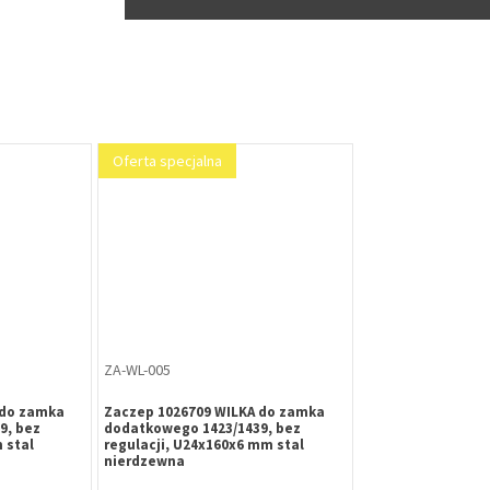
Oferta specjalna
ZA-WL-005
 do zamka
Zaczep 1026709 WILKA do zamka
9, bez
dodatkowego 1423/1439, bez
 stal
regulacji, U24x160x6 mm stal
nierdzewna