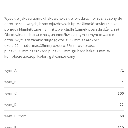
Wysokiej jakości zamek hakowy włoskiej produkcji, przeznaczony do
drzwi przesuwnych, bram wjazdowych itp.Możliwość otwierania za
pomocą klamki(trzpień 8mm) lub wkładki (zamek posiada dźwignię).
Obrót wkładki blokuje hak, uniemożliwiając tym samym otwarcie
drzwi. Wymiary zamka: długość czoła:190mm;szerokość
czoła:22mm;dormas:35mm;rozstaw:72mm;wysokość
puszki:120mm;szerokość puszki:60mm;grubość haka:10mm. W
komplecie zaczep. Kolor : galwanizowany
wym_A
72
wym_B
35
wym_C
190
wym_D
22
wym_E_from
60
wym_F
120