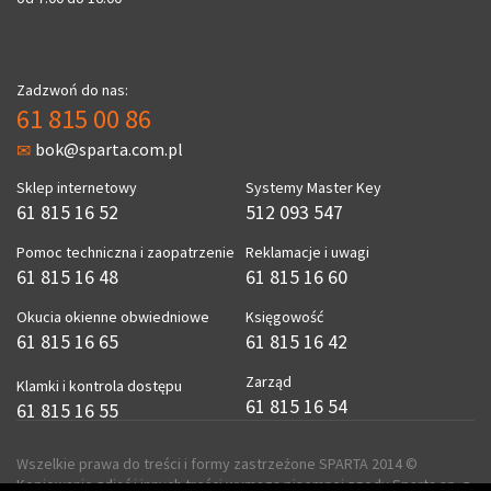
Zadzwoń do nas:
61 815 00 86
bok@sparta.com.pl
Sklep internetowy
Systemy Master Key
61 815 16 52
512 093 547
Pomoc techniczna i zaopatrzenie
Reklamacje i uwagi
61 815 16 48
61 815 16 60
Okucia okienne obwiedniowe
Księgowość
61 815 16 65
61 815 16 42
Zarząd
Klamki i kontrola dostępu
61 815 16 54
61 815 16 55
Wszelkie prawa do treści i formy zastrzeżone SPARTA 2014 ©
Kopiowanie zdjęć i innych treści wymaga pisemnej zgody Sparta sp. z