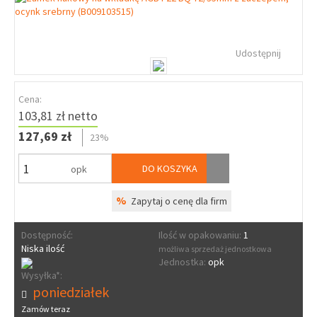
Udostępnij
Cena:
103,81 zł netto
127,69 zł
23%
DO KOSZYKA
opk
%
Zapytaj o cenę dla firm
Dostępność:
Ilość w opakowaniu:
1
Niska ilość
możliwa sprzedaż jednostkowa
Jednostka:
opk
Wysyłka*:
poniedziałek
Zamów teraz