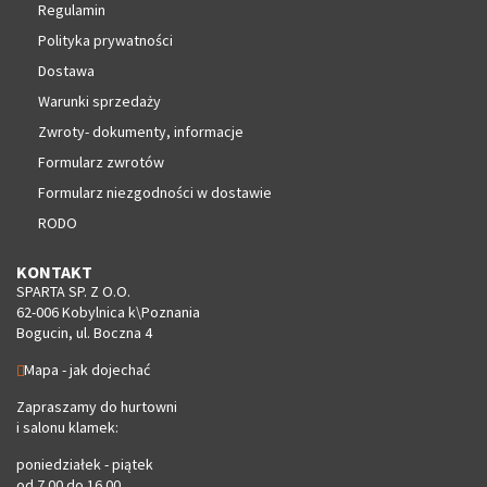
Regulamin
Polityka prywatności
Dostawa
Warunki sprzedaży
Zwroty- dokumenty, informacje
Formularz zwrotów
Formularz niezgodności w dostawie
RODO
KONTAKT
SPARTA SP. Z O.O.
62-006 Kobylnica k\Poznania
Bogucin, ul. Boczna 4
Mapa - jak dojechać
Zapraszamy do hurtowni
i salonu klamek:
poniedziałek - piątek
od 7.00 do 16.00