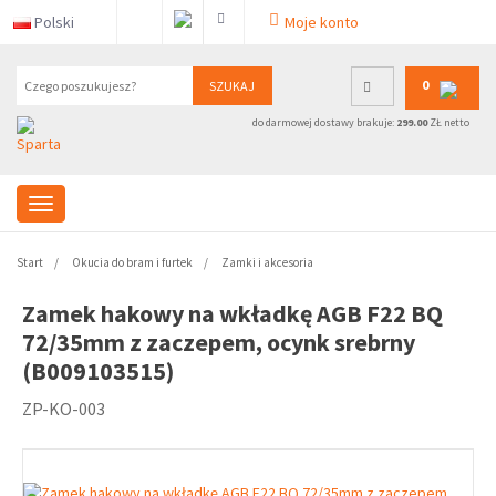
Polski
Moje konto
0
SZUKAJ
do darmowej dostawy brakuje:
299.00
ZŁ netto
Start
Okucia do bram i furtek
Zamki i akcesoria
Zamek hakowy na wkładkę AGB F22 BQ
72/35mm z zaczepem, ocynk srebrny
(B009103515)
ZP-KO-003