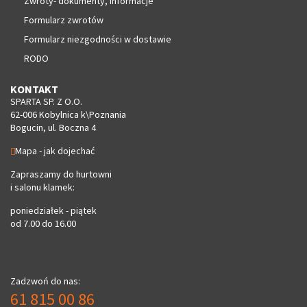
Zwroty- dokumenty, informacje
Formularz zwrotów
Formularz niezgodności w dostawie
RODO
KONTAKT
SPARTA SP. Z O.O.
62-006 Kobylnica k\Poznania
Bogucin, ul. Boczna 4
Mapa - jak dojechać
Zapraszamy do hurtowni
i salonu klamek:
poniedziałek - piątek
od 7.00 do 16.00
Zadzwoń do nas:
61 815 00 86