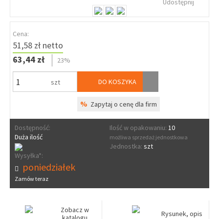
Udostępnij
Cena:
51,58 zł netto
63,44 zł
23%
DO KOSZYKA
szt
%
Zapytaj o cenę dla firm
Dostępność:
Ilość w opakowaniu:
10
Duża ilość
możliwa sprzedaż jednostkowa
Jednostka:
szt
Wysyłka*:
poniedziałek
Zamów teraz
Zobacz w
Rysunek, opis
katalogu