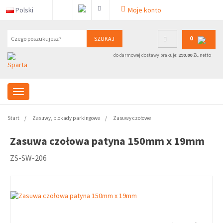
Polski
Moje konto
0
SZUKAJ
do darmowej dostawy brakuje:
299.00
ZŁ netto
Start
Zasuwy, blokady parkingowe
Zasuwy czołowe
Zasuwa czołowa patyna 150mm x 19mm
ZS-SW-206