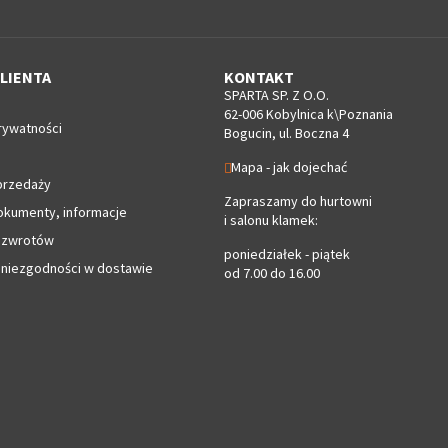
LIENTA
KONTAKT
SPARTA SP. Z O.O.
62-006 Kobylnica k\Poznania
rywatności
Bogucin, ul. Boczna 4
Mapa - jak dojechać
przedaży
Zapraszamy do hurtowni
okumenty, informacje
i salonu klamek:
 zwrotów
poniedziałek - piątek
 niezgodności w dostawie
od 7.00 do 16.00