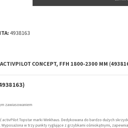
TA:
4938163
 ACTIVPILOT CONCEPT, FFH 1800-2300 MM (49381
4938163)
ytym zawiasowaniem
 activPilot Topstar marki Winkhaus. Dedykowana do bardzo dużych skrzyd
i. Wyposażona w trzy punkty ryglujące z grzybkami ośmiokątnymi, zapewn