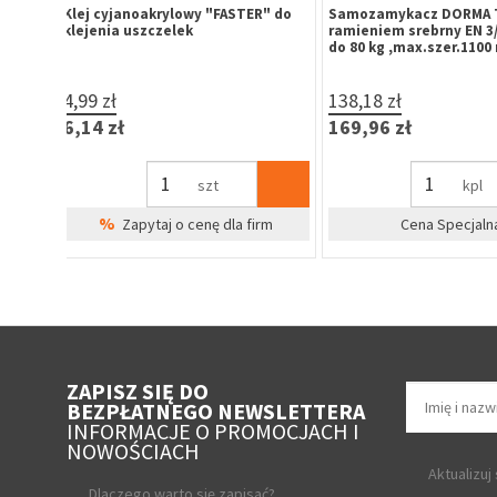
90
Przytrzymywacz wrotowy -300
Uszczelka okienna pr
ocynk
DEVENTER SV-12 brąz r
zwoje
9,24 zł
2,25 zł
11,37 zł
2,77 zł
szt
mb
%
%
irm
Zapytaj o cenę dla firm
Zapytaj o cenę 
ZAPISZ SIĘ DO
BEZPŁATNEGO NEWSLETTERA
INFORMACJE O PROMOCJACH I
NOWOŚCIACH
Aktualizuj
Dlaczego warto się zapisać?