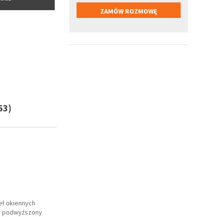
63)
eł okiennych
ia podwyższony