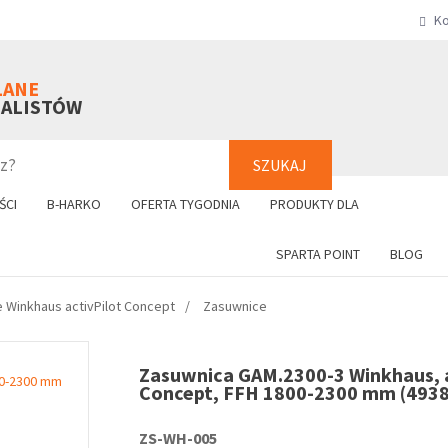
Ko
SZUKAJ
+48 61 8
LANE
NALISTÓW
SZUKAJ
ŚCI
B-HARKO
OFERTA TYGODNIA
PRODUKTY DLA
SPARTA POINT
BLOG
 Winkhaus activPilot Concept
Zasuwnice
Zasuwnica GAM.2300-3 Winkhaus, a
Concept, FFH 1800-2300 mm (493
ZS-WH-005