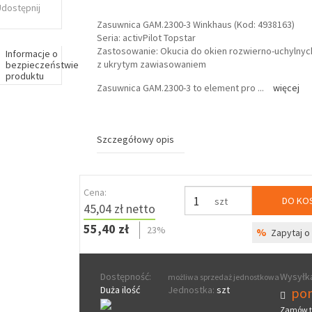
Udostępnij
Zasuwnica GAM.2300-3 Winkhaus (Kod: 4938163)
Seria: activPilot Topstar
Zastosowanie: Okucia do okien rozwierno-uchylnyc
Informacje o
z ukrytym zawiasowaniem
bezpieczeństwie
produktu
Zasuwnica GAM.2300-3 to element pro
...
więcej
Szczegółowy opis
Cena:
DO KO
szt
45,04 zł netto
55,40 zł
23%
%
Zapytaj o 
Dostępność:
Wysyłka
możliwa sprzedaż jednostkowa
Duża ilość
Jednostka:
szt
pon
Zamów t