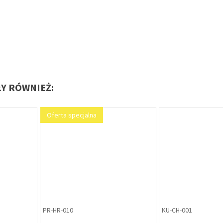
ŁY RÓWNIEŻ:
OO-WI-000
ZP-SE-105