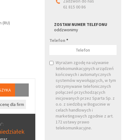
Zadzwoń do nas
61 815 00 86
h (RU)
ZOSTAW NUMER TELEFONU
oddzwonimy
Telefon
*
Wyrażam zgodę na używanie
telekomunikacyjnych urządzeń
końcowych i automatycznych
systemów wywołujących, w tym
otrzymywanie telefonicznych
SZYKA
połączeń przychodzących
inicjowanych przez Sparta Sp. z
o.o. z siedzibą w Bogucinie w
cenę dla firm
celach handlowych i
marketingowych zgodnie z art.
172 ustawy prawo
*:
telekomunikacyjne.
iedziałek
eraz