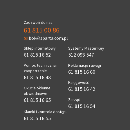
Zadzwoń do nas:
61 815 00 86
bok@sparta.com.pl
Sklep internetowy
Systemy Master Key
61 815 16 52
512 093 547
Pomoc techniczna i
Reklamacje i uwagi
zaopatrzenie
61 815 16 60
61 815 16 48
Księgowość
Okucia okienne
61 815 16 42
obwiedniowe
61 815 16 65
Zarząd
61 815 16 54
Klamki i kontrola dostępu
61 815 16 55