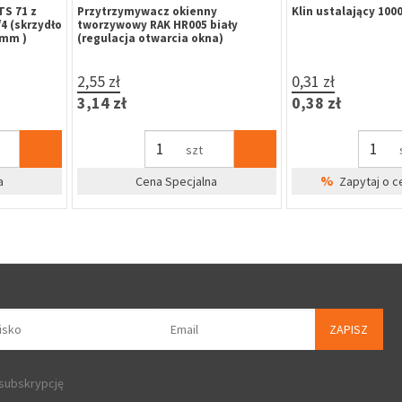
zylgowa
Klamka okienna Hoppe
Zamek EUROPORTAL
ustykalny
Luxembourg Secustik, trzpień
INOX (kpl.)
regulowany T-32-42 mm, biały
F9016
15,37 zł
66,74 zł
18,91 zł
82,09 zł
szt
%
%
dla firm
Zapytaj o cenę dla firm
Zapytaj o 
ZAPISZ
 subskrypcję