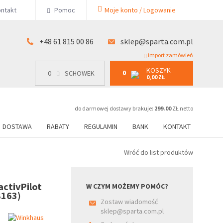
KOSZYK
ntakt
Pomoc
Moje konto / Logowanie
0
15 00 86
0
SCHOWEK
0,00 ZŁ
+48 61 815 00 86
sklep@sparta.com.pl
import zamówień
KOSZYK
0
0
SCHOWEK
0,00 ZŁ
do darmowej dostawy brakuje:
299.00
ZŁ netto
DOSTAWA
RABATY
REGULAMIN
BANK
KONTAKT
Wróć do list produktów
ctivPilot
W CZYM MOŻEMY POMÓC?
8163)
Zostaw wiadomość
sklep@sparta.com.pl