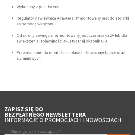
Wykonany z polistyrenu
Regulator nawiewnika Aira/Aera HY montowany jest do stolarki
za pomocą wkrętów
Od strony zewnętrznej montowany jest czerpnia CE2A lub dla
zwiększenia izolacyjności akustycznej okapnik CFA
Przeznaczone do montażu na oknach drewnianych, pcv oraz
aluminiowych
ZAPISZ SIĘ DO
BEZPŁATNEGO NEWSLETTERA
INFORMACJE O PROMOCJACH I NOWOŚCIACH
Dlaczego warto się zapisać?