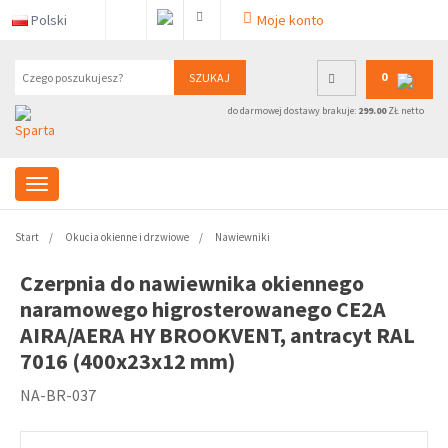
Polski
Moje konto
0
SZUKAJ
do darmowej dostawy brakuje:
299.00
ZŁ netto
Start
Okucia okienne i drzwiowe
Nawiewniki
Czerpnia do nawiewnika okiennego
naramowego higrosterowanego CE2A
AIRA/AERA HY BROOKVENT, antracyt RAL
7016 (400x23x12 mm)
NA-BR-037