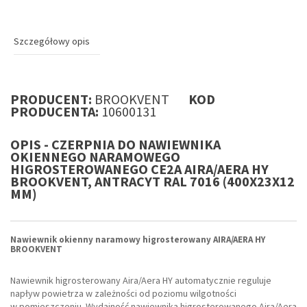
Szczegółowy opis
PRODUCENT:
BROOKVENT
KOD
PRODUCENTA:
10600131
OPIS - CZERPNIA DO NAWIEWNIKA
OKIENNEGO NARAMOWEGO
HIGROSTEROWANEGO CE2A AIRA/AERA HY
BROOKVENT, ANTRACYT RAL 7016 (400X23X12
MM)
Nawiewnik okienny naramowy higrosterowany AIRA/AERA HY
BROOKVENT
Nawiewnik higrosterowany Aira/Aera HY automatycznie reguluje
napływ powietrza w zależności od poziomu wilgotności
w pomieszczeniu. Wydajność nawiewnika higrosterowanego Aira/Aera