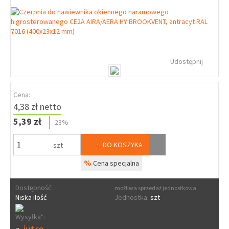
Udostępnij
Cena:
4,38 zł netto
5,39 zł
23%
DO KOSZYKA
szt
%
Cena specjalna
Dostępność:
możliwa sprzedaż jednostkowa
Niska ilość
Jednostka:
szt
Wysyłka*:
jutro