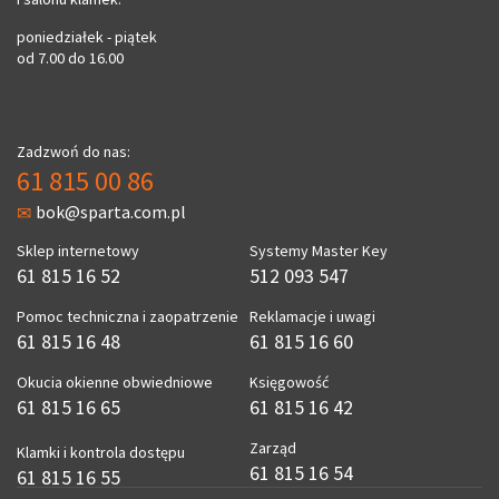
poniedziałek - piątek
od 7.00 do 16.00
Zadzwoń do nas:
61 815 00 86
bok@sparta.com.pl
Sklep internetowy
Systemy Master Key
61 815 16 52
512 093 547
Pomoc techniczna i zaopatrzenie
Reklamacje i uwagi
61 815 16 48
61 815 16 60
Okucia okienne obwiedniowe
Księgowość
61 815 16 65
61 815 16 42
Zarząd
Klamki i kontrola dostępu
61 815 16 54
61 815 16 55