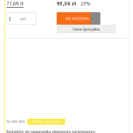
77,69 zł
95,56 zł
23%
DO KOSZYKA
szt
Cena Specjalna
NA-BR-080
Oferta specjalna
Regulator do nawiewnika okiennego naramowego