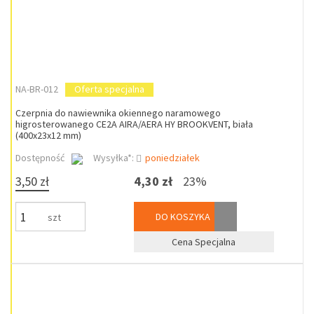
NA-BR-012
Oferta specjalna
Czerpnia do nawiewnika okiennego naramowego
higrosterowanego CE2A AIRA/AERA HY BROOKVENT, biała
(400x23x12 mm)
Dostępność
Wysyłka*:
poniedziałek
3,50 zł
4,30 zł
23%
DO KOSZYKA
szt
Cena Specjalna