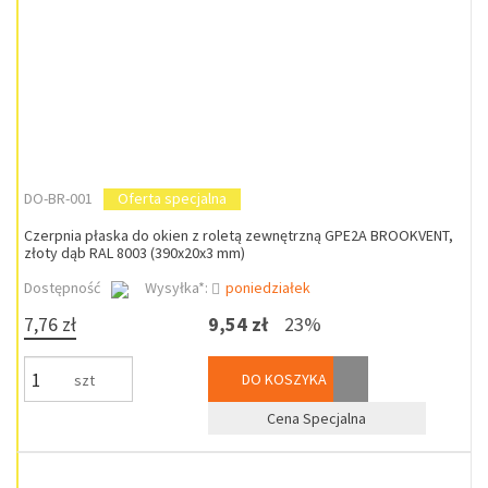
DO-BR-001
Oferta specjalna
Czerpnia płaska do okien z roletą zewnętrzną GPE2A BROOKVENT,
złoty dąb RAL 8003 (390x20x3 mm)
Dostępność
Wysyłka*:
poniedziałek
7,76 zł
9,54 zł
23%
DO KOSZYKA
szt
Cena Specjalna