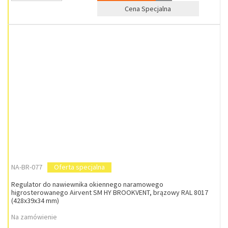
Cena Specjalna
NA-BR-077
Oferta specjalna
Regulator do nawiewnika okiennego naramowego
higrosterowanego Airvent SM HY BROOKVENT, brązowy RAL 8017
(428x39x34 mm)
Na zamówienie