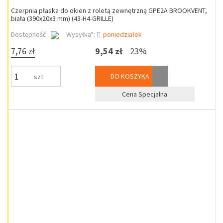
Czerpnia płaska do okien z roletą zewnętrzną GPE2A BROOKVENT,
biała (390x20x3 mm) (43-H4-GRILLE)
Dostępność
Wysyłka*:
poniedziałek
7,76 zł
9,54 zł
23%
DO KOSZYKA
szt
Cena Specjalna