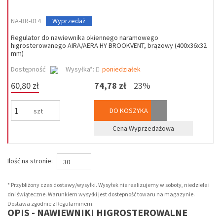
NA-BR-014
Wyprzedaż
Regulator do nawiewnika okiennego naramowego
higrosterowanego AIRA/AERA HY BROOKVENT, brązowy (400x36x32
mm)
Dostępność
Wysyłka*:
poniedziałek
60,80 zł
74,78 zł
23%
DO KOSZYKA
szt
Cena Wyprzedażowa
Ilość na stronie:
30
* Przybliżony czas dostawy/wysyłki. Wysyłek nie realizujemy w soboty, niedziele i
dni świąteczne. Warunkiem wysyłki jest dostepność towaru na magazynie.
Dostawa zgodnie z Regulaminem.
OPIS - NAWIEWNIKI HIGROSTEROWALNE