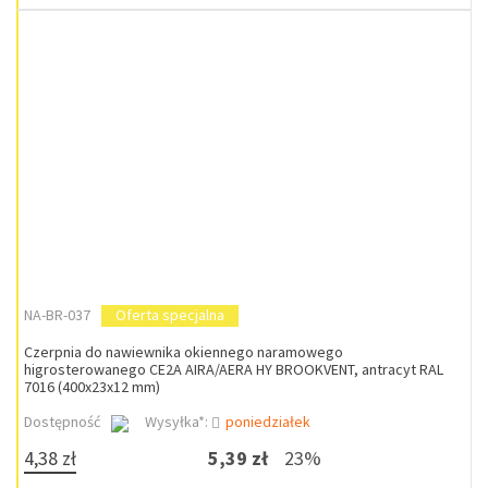
NA-BR-037
Oferta specjalna
Czerpnia do nawiewnika okiennego naramowego
higrosterowanego CE2A AIRA/AERA HY BROOKVENT, antracyt RAL
7016 (400x23x12 mm)
Dostępność
Wysyłka*:
poniedziałek
4,38 zł
5,39 zł
23%