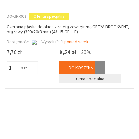
DO-BR-002
Oferta specjalna
Czerpnia płaska do okien z roletą zewnętrzną GPE2A BROOKVENT,
brązowy (390x20x3 mm) (43-H5-GRILLE)
Dostępność
Wysyłka*:
poniedziałek
7,76 zł
9,54 zł
23%
DO KOSZYKA
szt
Cena Specjalna