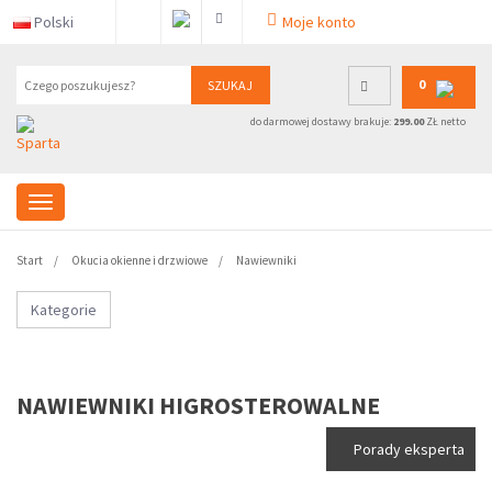
Polski
Moje konto
0
SZUKAJ
do darmowej dostawy brakuje:
299.00
ZŁ netto
Start
Okucia okienne i drzwiowe
Nawiewniki
Kategorie
NAWIEWNIKI HIGROSTEROWALNE
Porady eksperta