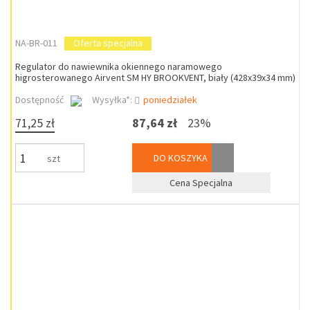
NA-BR-011
Oferta specjalna
Regulator do nawiewnika okiennego naramowego
higrosterowanego Airvent SM HY BROOKVENT, biały (428x39x34 mm)
Dostępność
Wysyłka*:
poniedziałek
71,25 zł
87,64 zł
23%
DO KOSZYKA
szt
Cena Specjalna