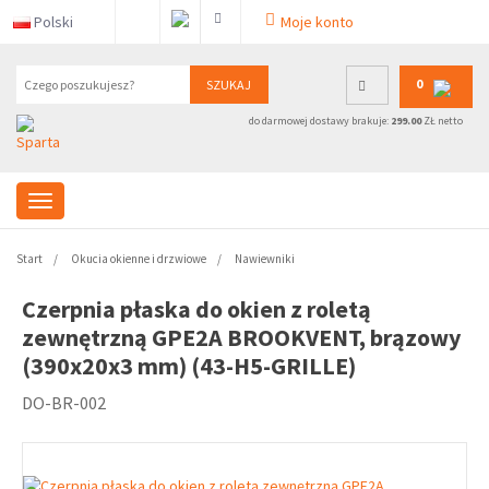
Polski
Moje konto
0
SZUKAJ
do darmowej dostawy brakuje:
299.00
ZŁ netto
Start
Okucia okienne i drzwiowe
Nawiewniki
Czerpnia płaska do okien z roletą
zewnętrzną GPE2A BROOKVENT, brązowy
(390x20x3 mm) (43-H5-GRILLE)
DO-BR-002