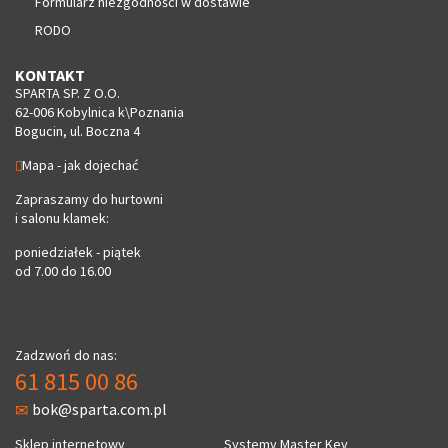
Formularz niezgodności w dostawie
RODO
KONTAKT
SPARTA SP. Z O.O.
62-006 Kobylnica k\Poznania
Bogucin, ul. Boczna 4
Mapa - jak dojechać
Zapraszamy do hurtowni
i salonu klamek:
poniedziałek - piątek
od 7.00 do 16.00
Zadzwoń do nas:
61 815 00 86
bok@sparta.com.pl
Sklep internetowy
Systemy Master Key