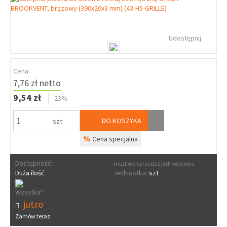
Udostępnij
Cena:
7,76 zł netto
9,54 zł
23%
DO KOSZYKA
szt
%
Cena specjalna
Dostępność:
możliwa sprzedaż jednostkowa
Duża ilość
Jednostka:
szt
Wysyłka*:
jutro
Zamów teraz