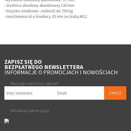
- średnica obudowy aluminiowej 120 mm
- łożysko stożkowe - nośność do 750 kg
- nierdzewna oś o średnicy 25 mm ze śrubą M12
ZAPISZ SIĘ DO
BEZPŁATNEGO NEWSLETTERA
INFORMACJE O PROMOCJACH I NOWOŚCIACH
Dlaczego warto się zapisać?
ZAPISZ
Aktualizuj subskrypcję