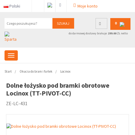
Polski
Moje konto
0
SZUKAJ
do darmowej dostawy brakuje:
299.00
ZŁ netto
Start
Okucia do bram i furtek
Locinox
Dolne łożysko pod bramki obrotowe
Locinox (TT-PIVOT-CC)
ZE-LC-431