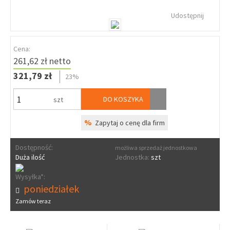
Udostępnij
Cena:
261,62 zł netto
321,79 zł
23%
DO KOSZYKA
szt
%
Zapytaj o cenę dla firm
Dostępność:
możliwa sprzedaż jednostkowa
Duża ilość
Jednostka:
szt
Wysyłka*:
poniedziałek
Zamów teraz