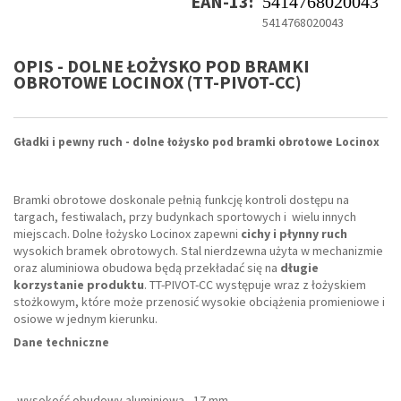
EAN-13:
5414768020043
5414768020043
OPIS - DOLNE ŁOŻYSKO POD BRAMKI
OBROTOWE LOCINOX (TT-PIVOT-CC)
Gładki i pewny ruch - dolne łożysko pod bramki obrotowe Locinox
Bramki obrotowe doskonale pełnią funkcję kontroli dostępu na
targach, festiwalach, przy budynkach sportowych i wielu innych
miejscach. Dolne łożysko Locinox zapewni
cichy i płynny ruch
wysokich bramek obrotowych. Stal nierdzewna użyta w mechanizmie
oraz aluminiowa obudowa będą przekładać się na
długie
korzystanie produktu
. TT-PIVOT-CC występuje wraz z łożyskiem
stożkowym, które może przenosić wysokie obciążenia promieniowe i
osiowe w jednym kierunku.
Dane techniczne
-wysokość obudowy aluminiowa - 17 mm