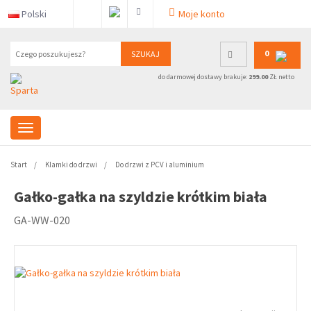
Polski
Moje konto
0
SZUKAJ
do darmowej dostawy brakuje:
299.00
ZŁ netto
Start
Klamki do drzwi
Do drzwi z PCV i aluminium
Gałko-gałka na szyldzie krótkim biała
GA-WW-020