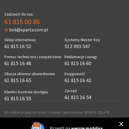
Zadzwoń do nas:
61 815 00 86
bok@sparta.com.pl
Sklep internetowy
Systemy Master Key
61 815 16 52
512 093 547
Pomoc techniczna i zaopatrzenie
Reklamacje i uwagi
61 815 16 48
61 815 16 60
Okucia okienne obwiedniowe
Księgowość
61 815 16 65
61 815 16 42
Zarząd
Klamki i kontrola dostępu
61 815 16 54
61 815 16 55
Wszelkie prawa do treści i formy zastrzeżone SPARTA 2014 ©
Kopiowanie zdjęć i innych treści wymaga pisemnej zgody Sparta sp. z
o.o.
Przejdź na
wersję mobilną
realizacja
ecreo.eu