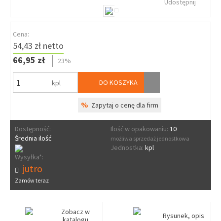
Udostępnij
Cena:
54,43 zł netto
66,95 zł
23%
DO KOSZYKA
kpl
%
Zapytaj o cenę dla firm
Dostępność:
Ilość w opakowaniu:
10
Średnia ilość
możliwa sprzedaż jednostkowa
Jednostka:
kpl
Wysyłka*:
jutro
Zamów teraz
Zobacz w
Rysunek, opis
katalogu