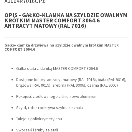
A3064R7016OP.6
OPIS - GAŁKO-KLAMKA NA SZYLDZIE OWALNYM
KRÓTKIM MASTER COMFORT 3064.6
ANTRACYT MATOWY (RAL 7016)
Gałko-klamka drzwiowa na szyldzie owalnym krótkim MASTER
COMFORT 3064.6
Gałka stała z klamką MASTER COMFORT 3064.6
Dostępne kolory: antracyt matowy (RAL 7016), biała (RAL 9016),
brązowa (RAL 8019), srebrna (RAL 9006), czarna (RAL 9005)
Rękojeść z odlewanego ciśnieniowo aluminium
Szyld, rotor i pokrywa szyldu ze znalu
Tuleje z polioksymetylenu
Sworzeń i śruby ze stali