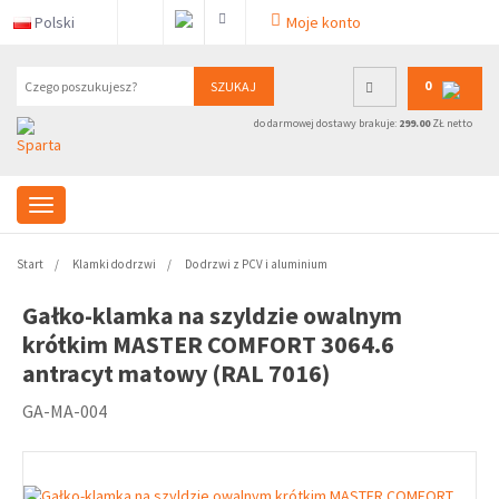
Polski
Moje konto
0
SZUKAJ
do darmowej dostawy brakuje:
299.00
ZŁ netto
Start
Klamki do drzwi
Do drzwi z PCV i aluminium
Gałko-klamka na szyldzie owalnym
krótkim MASTER COMFORT 3064.6
antracyt matowy (RAL 7016)
GA-MA-004