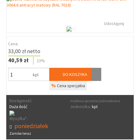
Udostępnij
Cena:
33,00 zł netto
40,59 zł
23%
DO KOSZYKA
kpl
%
Cena specjalna
Dostępność:
możliwa sprzedaż jednostkowa
Duża ilość
Jednostka:
kpl
Wysyłka*:
poniedziałek
Zamów teraz