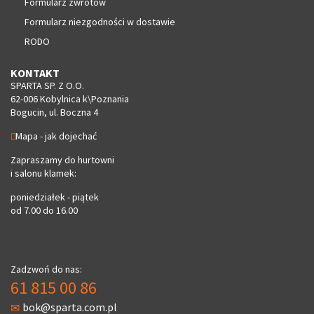
Formularz zwrotów
Formularz niezgodności w dostawie
RODO
KONTAKT
SPARTA SP. Z O.O.
62-006 Kobylnica k\Poznania
Bogucin, ul. Boczna 4
Mapa - jak dojechać
Zapraszamy do hurtowni
i salonu klamek:
poniedziałek - piątek
od 7.00 do 16.00
Zadzwoń do nas:
61 815 00 86
bok@sparta.com.pl