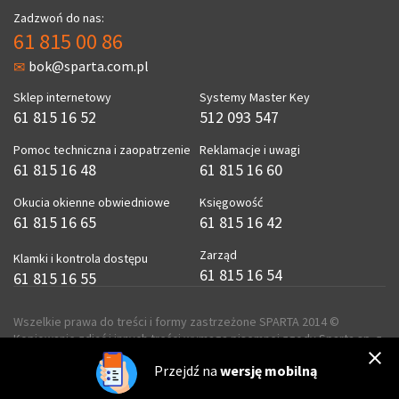
Zadzwoń do nas:
61 815 00 86
bok@sparta.com.pl
Sklep internetowy
Systemy Master Key
61 815 16 52
512 093 547
Pomoc techniczna i zaopatrzenie
Reklamacje i uwagi
61 815 16 48
61 815 16 60
Okucia okienne obwiedniowe
Księgowość
61 815 16 65
61 815 16 42
Zarząd
Klamki i kontrola dostępu
61 815 16 54
61 815 16 55
Wszelkie prawa do treści i formy zastrzeżone SPARTA 2014 ©
Kopiowanie zdjęć i innych treści wymaga pisemnej zgody Sparta sp. z
o.o.
Przejdź na
wersję mobilną
realizacja
ecreo.eu