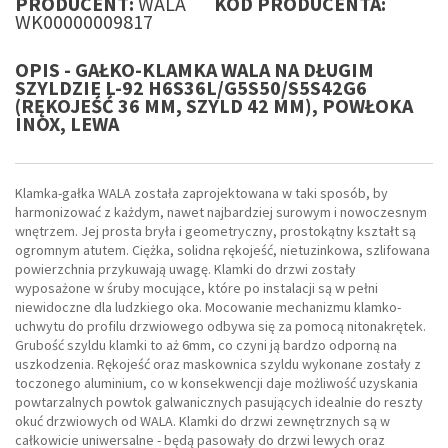
PRODUCENT:
WALA
KOD PRODUCENTA:
WK00000009817
OPIS - GAŁKO-KLAMKA WALA NA DŁUGIM
SZYLDZIE L-92 H6S36L/G5S50/S5S42G6
(RĘKOJEŚĆ 36 MM, SZYLD 42 MM), POWŁOKA
INOX, LEWA
Klamka-gałka WALA została zaprojektowana w taki sposób, by
harmonizować z każdym, nawet najbardziej surowym i nowoczesnym
wnętrzem. Jej prosta bryła i geometryczny, prostokątny kształt są
ogromnym atutem. Ciężka, solidna rękojeść, nietuzinkowa, szlifowana
powierzchnia przykuwają uwagę. Klamki do drzwi zostały
wyposażone w śruby mocujące, które po instalacji są w pełni
niewidoczne dla ludzkiego oka. Mocowanie mechanizmu klamko-
uchwytu do profilu drzwiowego odbywa się za pomocą nitonakrętek.
Grubość szyldu klamki to aż 6mm, co czyni ją bardzo odporną na
uszkodzenia. Rękojeść oraz maskownica szyldu wykonane zostały z
toczonego aluminium, co w konsekwencji daje możliwość uzyskania
powtarzalnych powtok galwanicznych pasujących idealnie do reszty
okuć drzwiowych od WALA. Klamki do drzwi zewnętrznych są w
całkowicie uniwersalne - będą pasowały do drzwi lewych oraz