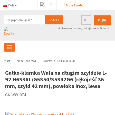
Polski
Moje konto
0
SZUKAJ
do darmowej dostawy brakuje:
299.00
ZŁ netto
Start
Klamki do drzwi
Do drzwi z PCV i aluminium
Gałko-klamka Wala na długim szyldzie L-
92 H6S36L/G5S50/S5S42G6 (rękojeść 36
mm, szyld 42 mm), powłoka inox, lewa
GA-WW-074