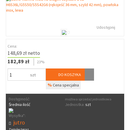
Udostępnij
Cena:
148,69 zł netto
182,89 zł
23%
DO KOSZYKA
szt
%
Cena specjalna
Dostępność:
możliwa sprzedaż jednostkowa
Średnia ilość
Jednostka:
szt
Wysyłka*:
jutro
Zamów teraz