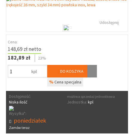
Udostępnij
Cena:
148,69 zł netto
182,89 zł
23%
DO KOSZYKA
kpl
%
Cena specjalna
Dostępność:
możliwa sprzedaż jednostkowa
Niska ilość
Jednostka:
kpl
Wysyłka*:
poniedziałek
Zamów teraz