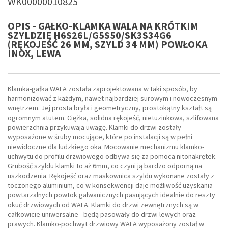
WK00000010825
OPIS - GAŁKO-KLAMKA WALA NA KRÓTKIM
SZYLDZIE H6S26L/G5S50/SK3S34G6
(RĘKOJEŚĆ 26 MM, SZYLD 34 MM) POWŁOKA
INOX, LEWA
Klamka-gałka WALA została zaprojektowana w taki sposób, by
harmonizować z każdym, nawet najbardziej surowym i nowoczesnym
wnętrzem. Jej prosta bryła i geometryczny, prostokątny kształt są
ogromnym atutem. Ciężka, solidna rękojeść, nietuzinkowa, szlifowana
powierzchnia przykuwają uwagę. Klamki do drzwi zostały
wyposażone w śruby mocujące, które po instalacji są w pełni
niewidoczne dla ludzkiego oka. Mocowanie mechanizmu klamko-
uchwytu do profilu drzwiowego odbywa się za pomocą nitonakrętek.
Grubość szyldu klamki to aż 6mm, co czyni ją bardzo odporną na
uszkodzenia. Rękojeść oraz maskownica szyldu wykonane zostały z
toczonego aluminium, co w konsekwencji daje możliwość uzyskania
powtarzalnych powtok galwanicznych pasujących idealnie do reszty
okuć drzwiowych od WALA. Klamki do drzwi zewnętrznych są w
całkowicie uniwersalne - będą pasowały do drzwi lewych oraz
prawych. Klamko-pochwyt drzwiowy WALA wyposażony został w