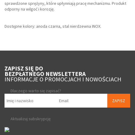
sprawdzone sprężyny, które upłynniają pracę mechanizmu. Produkt
odporny na wilgoć i korozję.
Dostępne kolory: anoda czarna, stal nierdzewna INOX.
ZAPISZ SIĘ DO
BEZPŁATNEGO NEWSLETTERA
INFORMACJE O PROMOCJACH I NOWOŚCIACH
Dlaczego warto się zapisać?
ZAPISZ
Aktualizuj subskrypcję