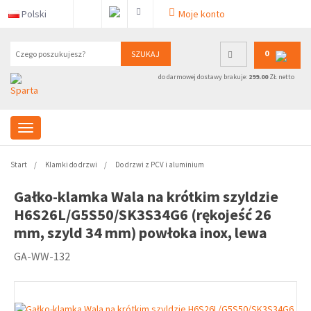
Polski
Moje konto
0
SZUKAJ
do darmowej dostawy brakuje:
299.00
ZŁ netto
Start
Klamki do drzwi
Do drzwi z PCV i aluminium
Gałko-klamka Wala na krótkim szyldzie
H6S26L/G5S50/SK3S34G6 (rękojeść 26
mm, szyld 34 mm) powłoka inox, lewa
GA-WW-132