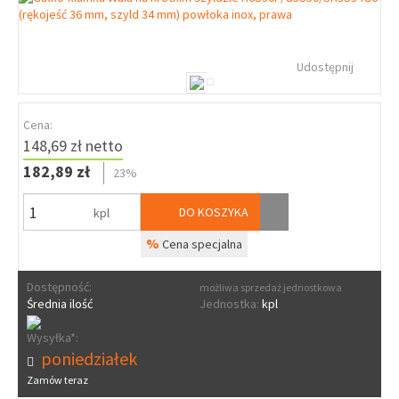
Udostępnij
Cena:
148,69 zł netto
182,89 zł
23%
DO KOSZYKA
kpl
%
Cena specjalna
Dostępność:
możliwa sprzedaż jednostkowa
Średnia ilość
Jednostka:
kpl
Wysyłka*:
poniedziałek
Zamów teraz