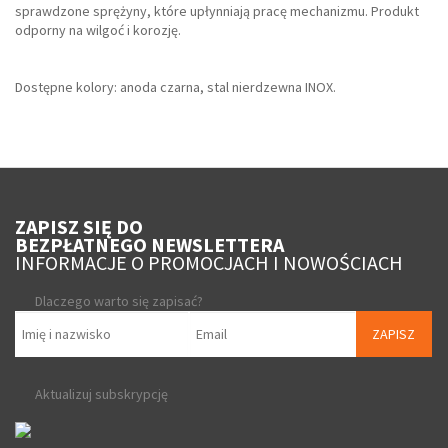
sprawdzone sprężyny, które upłynniają pracę mechanizmu. Produkt
odporny na wilgoć i korozję.
Dostępne kolory: anoda czarna, stal nierdzewna INOX.
ZAPISZ SIĘ DO
BEZPŁATNEGO NEWSLETTERA
INFORMACJE O PROMOCJACH I NOWOŚCIACH
Dlaczego warto się zapisać?
ZAPISZ
Aktualizuj subskrypcję