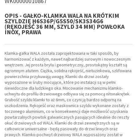
WK00000010867
OPIS - GAŁKO-KLAMKA WALA NA KRÓTKIM
SZYLDZIE H6S36P/G5S50/SK3S34G6
(RĘKOJEŚĆ 36 MM, SZYLD 34 MM) POWŁOKA
INOX, PRAWA
Klamka-gałka WALA została zaprojektowana w taki sposób, by
harmonizować z każdym, nawet najbardziej surowym i nowoczesnym
wnętrzem. Jej prosta bryła i geometryczny, prostokątny kształt są
ogromnym atutem. Ciężka, solidna rękojeść, nietuzinkowa, szlifowana
powierzchnia przykuwają uwagę. Klamki do drzwi zostały
wyposażone w śruby mocujące, które po instalacji są w pełni
niewidoczne dla ludzkiego oka. Mocowanie mechanizmu klamko-
uchwytu do profilu drzwiowego odbywa się za pomocą nitonakrętek.
Grubość szyldu klamki to aż 6mm, co czyni ją bardzo odporną na
uszkodzenia. Rękojeść oraz maskownica szyldu wykonane zostały z
toczonego aluminium, co w konsekwencji daje możliwość uzyskania
powtarzalnych powtok galwanicznych pasujących idealnie do reszty
okuć drzwiowych od WALA. Klamki do drzwi zewnętrznych są w
całkowicie uniwersalne - będą pasowały do drzwi lewych oraz
prawych. Klamko-pochwyt drzwiowy WALA wyposażony został w