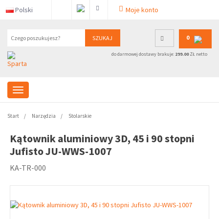
Polski
Moje konto
0
SZUKAJ
do darmowej dostawy brakuje:
299.00
ZŁ netto
Start
Narzędzia
Stolarskie
Kątownik aluminiowy 3D, 45 i 90 stopni
Jufisto JU-WWS-1007
KA-TR-000