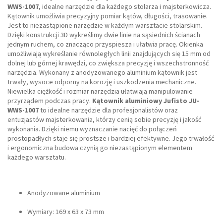
WWS-1007
, idealne narzędzie dla każdego stolarza i majsterkowicza.
Kątownik umożliwia precyzyjny pomiar kątów, długości, trasowanie.
Jest to niezastąpione narzędzie w każdym warsztacie stolarskim.
Dzięki konstrukcji 3D wykreślimy dwie linie na sąsiednich ścianach
jednym ruchem, co znacząco przyspiesza i ułatwia pracę. Okienka
umożliwiają wykreślanie równoległych linii znajdujących się 15 mm od
dolnej lub górnej krawędzi, co zwiększa precyzję i wszechstronność
narzędzia. Wykonany z anodyzowanego aluminium kątownik jest
trwały, wysoce odporny na korozję i uszkodzenia mechaniczne.
Niewielka ciężkość i rozmiar narzędzia ułatwiają manipulowanie
przyrządem podczas pracy.
Kątownik aluminiowy Jufisto JU-
WWS-1007
to idealne narzędzie dla profesjonalistów oraz
entuzjastów majsterkowania, którzy cenią sobie precyzję i jakość
wykonania. Dzięki niemu wyznaczanie nacięć do połączeń
prostopadłych staje się prostsze i bardziej efektywne. Jego trwałość
i ergonomiczna budowa czynią go niezastąpionym elementem
każdego warsztatu.
Anodyzowane aluminium
Wymiary: 169 x 63 x 73 mm