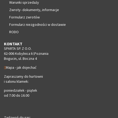
Warunki sprzedaży
Zwroty- dokumenty, informacje
Formularz zwrotów
Formularz niezgodności w dostawie
RODO
KONTAKT
SPARTA SP. Z O.O.
62-006 Kobylnica k\Poznania
Bogucin, ul. Boczna 4
Mapa - jak dojechać
Zapraszamy do hurtowni
i salonu klamek:
poniedziałek - piątek
od 7.00 do 16.00
Zadzwoń do nas: