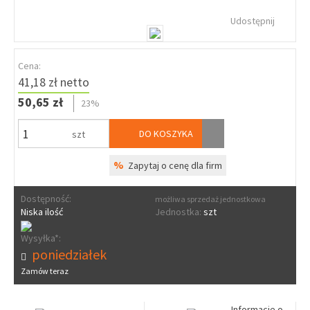
Udostępnij
Cena:
41,18 zł netto
50,65 zł
23%
DO KOSZYKA
szt
%
Zapytaj o cenę dla firm
Dostępność:
możliwa sprzedaż jednostkowa
Niska ilość
Jednostka:
szt
Wysyłka*:
poniedziałek
Zamów teraz
Informacje o