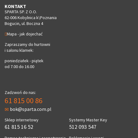
KONTAKT
SPARTA SP. Z O.O.
62-006 Kobylnica k\Poznania
Bogucin, ul. Boczna 4
Mapa - jak dojechać
Zapraszamy do hurtowni
i salonu klamek:
poniedziałek - piątek
od 7.00 do 16.00
Zadzwoń do nas:
61 815 00 86
bok@sparta.com.pl
Sklep internetowy
Systemy Master Key
61 815 16 52
512 093 547