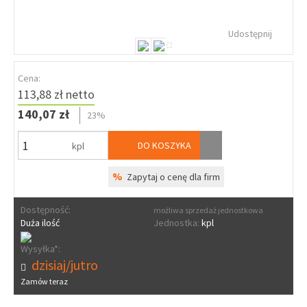
Udostępnij
Cena:
113,88 zł netto
140,07 zł
23%
DO KOSZYKA
kpl
%
Zapytaj o cenę dla firm
Dostępność:
możliwa sprzedaż jednostkowa
Duża ilość
Jednostka:
kpl
Wysyłka*:
dzisiaj/jutro
Zamów teraz