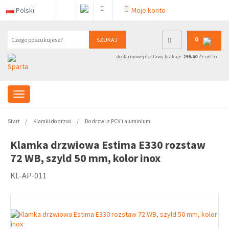
Polski
Moje konto
0
SZUKAJ
do darmowej dostawy brakuje:
299.00
ZŁ netto
Start
Klamki do drzwi
Do drzwi z PCV i aluminium
Klamka drzwiowa Estima E330 rozstaw
72 WB, szyld 50 mm, kolor inox
KL-AP-011