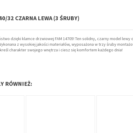
40/32 CZARNA LEWA (3 ŚRUBY)
two dzięki klamce drzwiowej FAM 14705! Ten solidny, czarny model lewy 
. Wykonana z wysokiej jakości materiałów, wyposażona w trzy śruby monta
dkreśl charakter swojego wnętrza i ciesz się komfortem każdego dnia!
ŁY RÓWNIEŻ:
Oferta specjalna