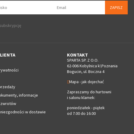
ZAPISZ
 subskrypcję
LIENTA
KONTAKT
SPARTA SP. Z O.O.
62-006 Kobylnica k\Poznania
rywatności
Bogucin, ul. Boczna 4
Mapa - jak dojechać
przedaży
Zapraszamy do hurtowni
okumenty, informacje
i salonu klamek:
 zwrotów
poniedziałek - piątek
 niezgodności w dostawie
od 7.00 do 16.00