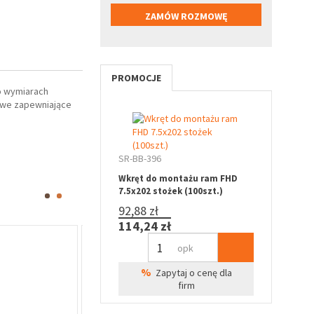
PROMOCJE
o wymiarach
żowe zapewniające
SR-BB-396
Wkręt do montażu ram FHD
7.5x202 stożek (100szt.)
92,88 zł
114,24 zł
Oferta specj
opk
%
Zapytaj o cenę dla
firm