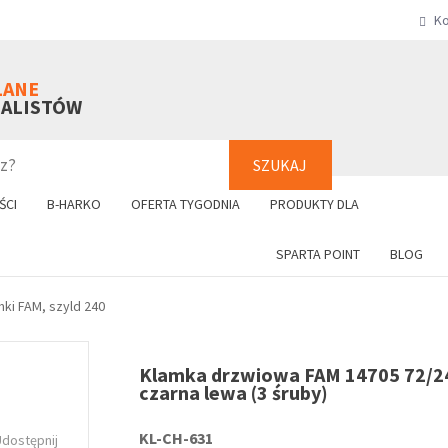
Ko
SZUKAJ
+48 61 8
LANE
NALISTÓW
SZUKAJ
ŚCI
B-HARKO
OFERTA TYGODNIA
PRODUKTY DLA
SPARTA POINT
BLOG
mki FAM, szyld 240
Klamka drzwiowa FAM 14705 72/2
czarna lewa (3 śruby)
KL-CH-631
Udostępnij