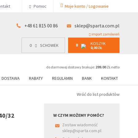
KOSZYK
ntakt
Pomoc
Moje konto / Logowanie
0
15 00 86
0
SCHOWEK
0,00 ZŁ
+48 61 815 00 86
sklep@sparta.com.pl
import zamówień
KOSZYK
0
0
SCHOWEK
0,00 ZŁ
do darmowej dostawy brakuje:
299.00
ZŁ netto
DOSTAWA
RABATY
REGULAMIN
BANK
KONTAKT
Wróć do list produktów
40/32
W CZYM MOŻEMY POMÓC?
Zostaw wiadomość
sklep@sparta.com.pl