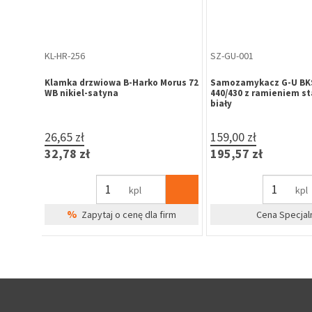
KL-CH-152
KL-CZ-038
FAM
Pochwyt-klamka drzwiowa FAM
Klamka drzwiowa K-90 
owy
15445 72/240/32 chrom matowy
czarna
prawa (2 śruby)
104,56 zł
70,85 zł
128,61 zł
87,15 zł
kpl
kpl
%
%
irm
Zapytaj o cenę dla firm
Zapytaj o cenę 