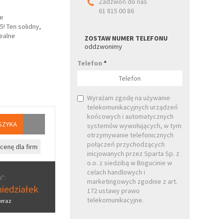
Zadzwoń do nas
61 815 00 86
ne
! Ten solidny,
ealne
ZOSTAW NUMER TELEFONU
oddzwonimy
Telefon
*
Wyrażam zgodę na używanie
telekomunikacyjnych urządzeń
końcowych i automatycznych
SZYKA
systemów wywołujących, w tym
otrzymywanie telefonicznych
połączeń przychodzących
cenę dla firm
inicjowanych przez Sparta Sp. z
o.o. z siedzibą w Bogucinie w
celach handlowych i
*:
marketingowych zgodnie z art.
iedziałek
172 ustawy prawo
telekomunikacyjne.
eraz