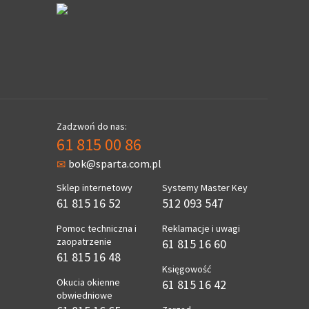
Zadzwoń do nas:
61 815 00 86
bok@sparta.com.pl
Sklep internetowy
Systemy Master Key
61 815 16 52
512 093 547
Pomoc techniczna i
Reklamacje i uwagi
zaopatrzenie
61 815 16 60
61 815 16 48
Księgowość
Okucia okienne
61 815 16 42
obwiedniowe