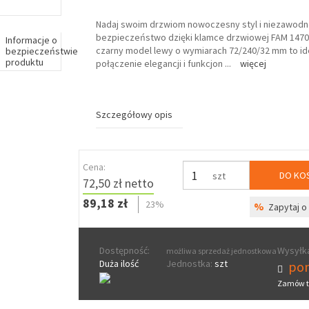
Nadaj swoim drzwiom nowoczesny styl i niezawod
bezpieczeństwo dzięki klamce drzwiowej FAM 14705
Informacje o
czarny model lewy o wymiarach 72/240/32 mm to id
bezpieczeństwie
produktu
połączenie elegancji i funkcjon
...
więcej
Szczegółowy opis
Cena:
DO KO
szt
72,50 zł netto
89,18 zł
23%
%
Zapytaj o 
Dostępność:
Wysyłka
możliwa sprzedaż jednostkowa
Duża ilość
Jednostka:
szt
pon
Zamów t