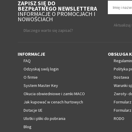
ZAPISZ SIĘ DO
BEZPŁATNEGO NEWSLETTERA
INFORMACJE O PROMOCJACH I
NOWOŚCIACH
Aktualizuj
Dlaczego warto się zapisać?
INFORMACJE
OBSŁUGA K
FAQ
Regulamin
Odzyskaj swój login
Polityka p
O firmie
Dostawa
System Master Key
Warunki s
Okucia obwiedniowe i zamki MACO
Zwroty- d
Jak kupować w cenach hurtowych
Formularz
Dotacje UE
Formularz
Ulotki i pliki do pobrania
RODO
Blog