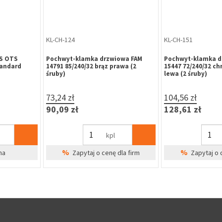
SZ-DO-007
OO-PT-010
ST-27 90 WB
Samozamykacz DORMA TS 72 bez
Zakrętka okienna
ramienia brązowy EN 2-4 (skrzydło
szeroka ocynk żół
do 80kg,max.szer.1100mm)
186,63 zł
7,06 zł
229,55 zł
8,68 zł
szt
%
dla firm
Cena Specjalna
Zapytaj o 