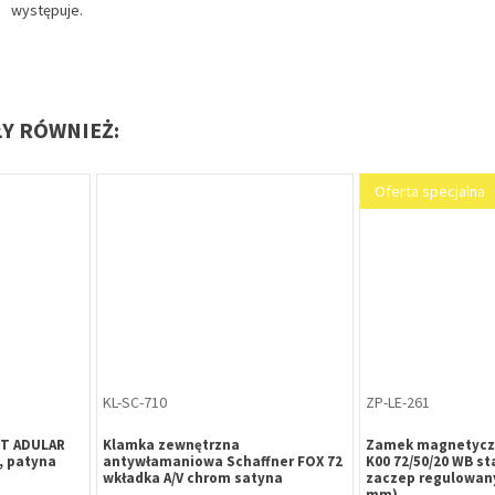
występuje.
ŁY RÓWNIEŻ:
WK-HR-499
WK-HR-502
0 nikiel
Wkładka bębenkowa B-Harko H6
Wkładka bębenkow
owana klasa
30/30 mm, mosiądz, 6-zastawkowa,
26/36 mm, mosiąd
klasa 6.0, 5 kluczy
klasa 4.0, 3 klucze