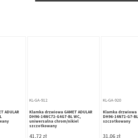
KL-GA-912
KL-GA-920
ET ADULAR
Klamka drzwiowa GAMET ADULAR
Klamka drzwiowa
L
DH96-14WC72-G4G7-BL WC,
DH96-14N72-G7-BL,
owany
uniwersalna chrom/nikiel
szczotkowany
szczotkowany
41,72 zł
31,06 zł