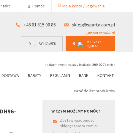
KOSZYK
ntakt
Pomoc
Moje konto / Logowanie
0
15 00 86
0
SCHOWEK
0,00 ZŁ
+48 61 815 00 86
sklep@sparta.com.pl
import zamówień
KOSZYK
0
0
SCHOWEK
0,00 ZŁ
do darmowej dostawy brakuje:
299.00
ZŁ netto
DOSTAWA
RABATY
REGULAMIN
BANK
KONTAKT
Wróć do list produktów
 DH96-
W CZYM MOŻEMY POMÓC?
Zostaw wiadomość
sklep@sparta.com.pl