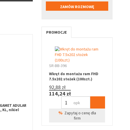
PROMOCJE
SR-BB-396
Wkręt do montażu ram FHD
7.5x202 stożek (100szt.)
92,88 zł
114,24 zł
opk
 GAMET ADULAR
 KL, nikiel
%
Zapytaj o cenę dla
firm