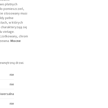
owo płatnych
 do pomieszczeń,
zie stosowany musi
ldy pełne
ktach, w których
charakteryzują się
u vintage.
 szczotkowany, chrom
dzewna.
Mocne
ewnętrzną drzwi.
nie
nie
niwersalna
nie