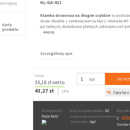
KL-GA-911
Udostępnij
Klamka drzwiowa na długim szyldzie
to podsta
drzwi. Modele z zamknięciem na klucz i blokadę WC 
Karta
już żadnych, dodatkowo płatnych zabezpieczeń pok
produktu
więcej
Szczegółowy opis
Cena:
DO KO
kpl
35,18 zł netto
43,27 zł
23%
%
Zapytaj o 
Dostępność:
Ilość w opakowaniu:
20
Wysyłka
Duża ilość
dzis
możliwa sprzedaż jednostkowa
Jednostka:
kpl
Zamów t