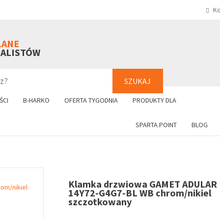
Ko
SZUKAJ
+48 61 8
LANE
NALISTÓW
SZUKAJ
ŚCI
B-HARKO
OFERTA TYGODNIA
PRODUKTY DLA
SPARTA POINT
BLOG
Klamka drzwiowa GAMET ADULAR
14Y72-G4G7-BL WB chrom/nikiel
szczotkowany