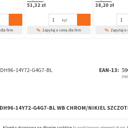
51,32 zł
38,20 zł
kpl
%
%
dla firm
Zapytaj o cenę dla firm
Zapytaj o 
DH96-14Y72-G4G7-BL
EAN-13:
59
590
 DH96-14Y72-G4G7-BL WB CHROM/NIKIEL SZCZO
Klamka drzwiowa na długim szyldzie
to podstawowy element drzwi. 