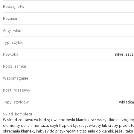
Rodzaj_otw
Rozmiar
Anty_wlam
Typ_szyldu
Powloka
nikiel sz
Rodz_zamkn
Wspomaganie
Dost_rozstawy
Typy_szyldow
wkładka
Sklad_kompletu
W skład zestawu wchodzą dwie połówki klamki oraz wszystkie niezbędn
elementy do ich montażu, czyli trzpień łączący, wkręty lub śruby przelo
skręcania klamek, imbusy do przykręcania trzpienia do klamki, jeżeli taka