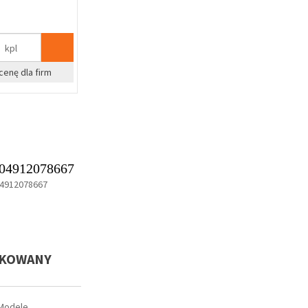
kpl
cenę dla firm
04912078667
4912078667
TKOWANY
Modele