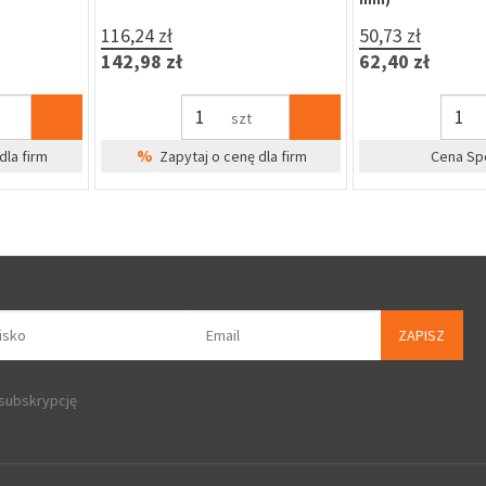
21,72 zł
19,91 zł
magazynie
26,72 zł
24,49 zł
dla firm
szt
%
%
Zapytaj o cenę dla firm
Zapytaj o 
ZAPISZ
 subskrypcję