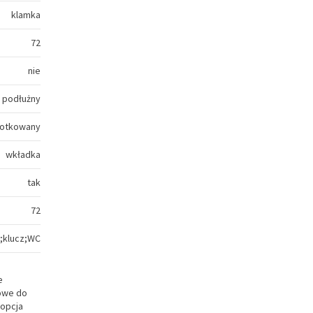
klamka
72
nie
podłużny
czotkowany
wkładka
tak
72
;klucz;WC
e
towe do
 opcja