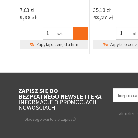
64,39 zł
77,50 zł
Brak w magazynie
Brak w 
79,20 zł
95,32 zł
%
Cena Specjalna
Zapytaj o cenę 
ZAPISZ SIĘ DO
BEZPŁATNEGO NEWSLETTERA
INFORMACJE O PROMOCJACH I
NOWOŚCIACH
Aktualizuj
Dlaczego warto się zapisać?