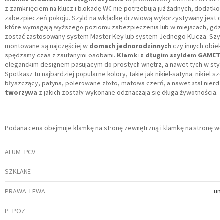
z zamknięciem na klucz i blokadę WC nie potrzebują już żadnych, dodatk
zabezpieczeń pokoju. Szyld na wkładkę drzwiową wykorzystywany jest
które wymagają wyższego poziomu zabezpieczenia lub w miejscach, gd
zostać zastosowany system Master Key lub system Jednego Klucza. Szy
montowane są najczęściej w
domach jednorodzinnych
czy innych obie
spędzamy czas z zaufanymi osobami.
Klamki z długim szyldem GAMET
eleganckim designem pasującym do prostych wnętrz, a nawet tych w styl
Spotkasz tu najbardziej popularne kolory, takie jak nikiel-satyna, nikiel
błyszczący, patyna, polerowane złoto, matowa czerń, a nawet stal nier
tworzywa
z jakich zostały wykonane odznaczają się długą żywotnością.
Podana cena obejmuje klamkę na stronę zewnętrzną i klamkę na stronę w
ALUM_PCV
SZKLANE
PRAWA_LEWA
u
P_POZ