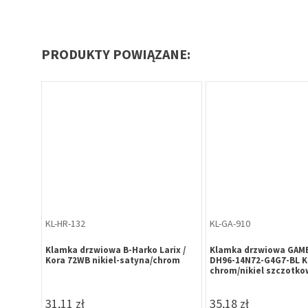
PRODUKTY POWIĄZANE:
KL-HR-132
KL-GA-910
DULAR
Klamka drzwiowa B-Harko Larix /
Klamka drzwiowa GAM
el
Kora 72WB nikiel-satyna/chrom
DH96-14N72-G4G7-BL K
chrom/nikiel szczotk
31,11 zł
35,18 zł