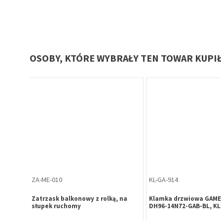
OSOBY, KTÓRE WYBRAŁY TEN TOWAR KUPI
Oferta specjalna
GA-ME-018
WK-WA-000
75MB-
Pochwyt-klamka drzwiowa SATURN
Wkładka Gerda EVO 30/3
zewna,
32 85/247 WB biała
satyna 5 kluczy atest
ość 24
5.1 B, pudełko