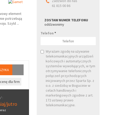
Zadzwoń do nas
61 815 00 86
wowy element
nie potrzebują
ZOSTAW NUMER TELEFONU
oju. Szyld
...
oddzwonimy
Telefon
*
Wyrażam zgodę na używanie
telekomunikacyjnych urządzeń
końcowych i automatycznych
systemów wywołujących, w tym
SZYKA
otrzymywanie telefonicznych
połączeń przychodzących
inicjowanych przez Sparta Sp. z
cenę dla firm
o.o. z siedzibą w Bogucinie w
celach handlowych i
marketingowych zgodnie z art.
*:
172 ustawy prawo
iaj/jutro
telekomunikacyjne.
eraz