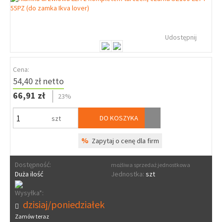
Udostępnij
Cena:
54,40 zł netto
66,91 zł
23%
DO KOSZYKA
szt
%
Zapytaj o cenę dla firm
Dostępność:
możliwa sprzedaż jednostkowa
Duża ilość
Jednostka:
szt
Wysyłka*:
dzisiaj/poniedziałek
Zamów teraz