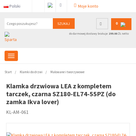
Polski
Moje konto
0
SZUKAJ
do darmowej dostawy brakuje:
299.00
ZŁ netto
Start
Klamki do drzwi
Malowane i tworzywowe
Klamka drzwiowa LEA z kompletem
tarczek, czarna SZ180-EL74-55PZ (do
zamka Ikva lover)
KL-AM-061