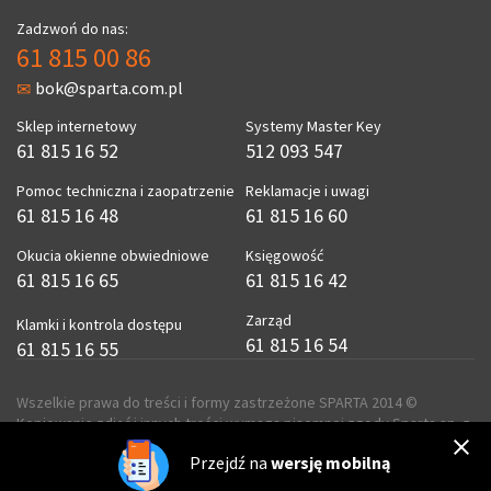
Zadzwoń do nas:
61 815 00 86
bok@sparta.com.pl
Sklep internetowy
Systemy Master Key
61 815 16 52
512 093 547
Pomoc techniczna i zaopatrzenie
Reklamacje i uwagi
61 815 16 48
61 815 16 60
Okucia okienne obwiedniowe
Księgowość
61 815 16 65
61 815 16 42
Zarząd
Klamki i kontrola dostępu
61 815 16 54
61 815 16 55
Wszelkie prawa do treści i formy zastrzeżone SPARTA 2014 ©
Kopiowanie zdjęć i innych treści wymaga pisemnej zgody Sparta sp. z
o.o.
Przejdź na
wersję mobilną
realizacja
ecreo.eu