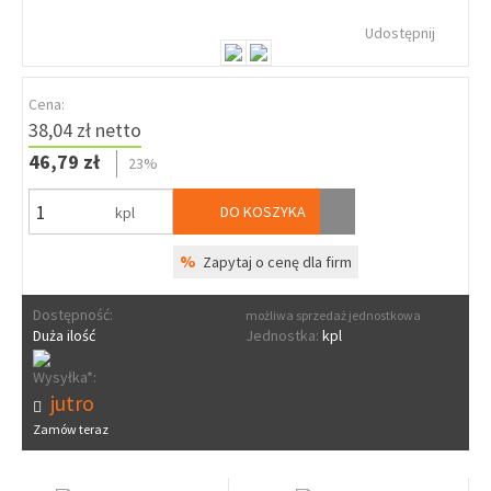
Udostępnij
Cena:
38,04 zł netto
46,79 zł
23%
DO KOSZYKA
kpl
%
Zapytaj o cenę dla firm
Dostępność:
możliwa sprzedaż jednostkowa
Duża ilość
Jednostka:
kpl
Wysyłka*:
jutro
Zamów teraz