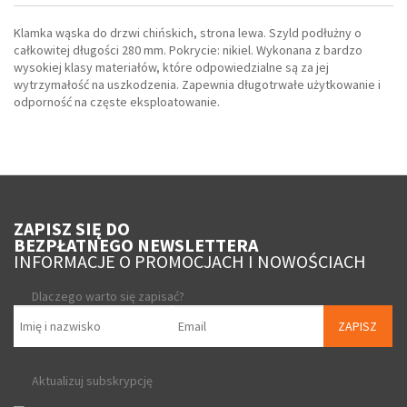
Klamka wąska do drzwi chińskich, strona lewa. Szyld podłużny o
całkowitej długości 280 mm. Pokrycie: nikiel. Wykonana z bardzo
wysokiej klasy materiałów, które odpowiedzialne są za jej
wytrzymałość na uszkodzenia. Zapewnia długotrwałe użytkowanie i
odporność na częste eksploatowanie.
ZAPISZ SIĘ DO
BEZPŁATNEGO NEWSLETTERA
INFORMACJE O PROMOCJACH I NOWOŚCIACH
Dlaczego warto się zapisać?
ZAPISZ
Aktualizuj subskrypcję