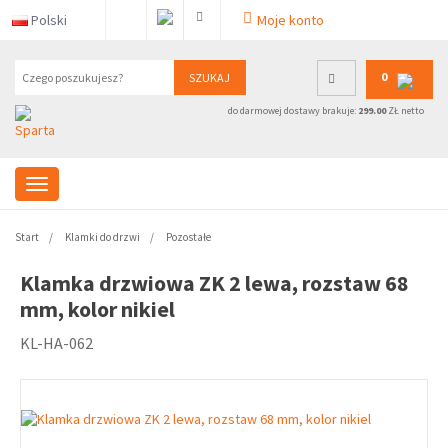
Polski
Moje konto
0
SZUKAJ
do darmowej dostawy brakuje:
299.00
ZŁ netto
Start
Klamki do drzwi
Pozostałe
Klamka drzwiowa ZK 2 lewa, rozstaw 68
mm, kolor nikiel
KL-HA-062